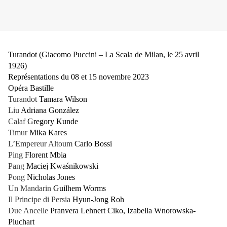
Turandot (Giacomo Puccini – La Scala de Milan, le 25 avril
1926)
Représentations du 08 et 15 novembre 2023
Opéra Bastille
Turandot
Tamara Wilson
Liu
Adriana González
Calaf
Gregory Kunde
Timur
Mika Kares
L’Empereur Altoum
Carlo Bossi
Ping
Florent Mbia
Pang
Maciej Kwaśnikowski
Pong
Nicholas Jones
Un Mandarin
Guilhem Worms
Il Principe di Persia
Hyun-Jong Roh
Due Ancelle
Pranvera Lehnert Ciko, Izabella Wnorowska-
Pluchart