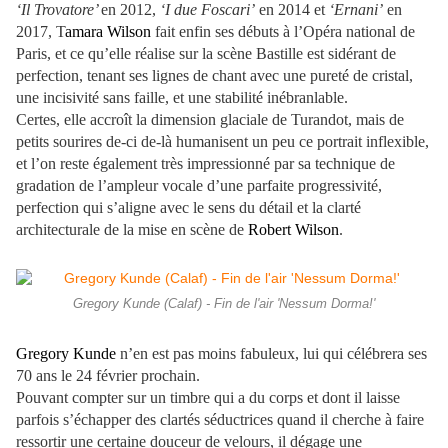
‘Il Trovatore’
en 2012,
‘I due Foscari’
en 2014 et
‘Ernani’
en
2017, T
amara Wilson
fait enfin ses débuts à l’Opéra national de
Paris, et ce qu’elle réalise sur la scène Bastille est sidérant de
perfection, tenant ses lignes de chant avec une pureté de cristal,
une incisivité sans faille, et une stabilité inébranlable.
Certes, elle accroît la dimension glaciale de Turandot, mais de
petits sourires de-ci de-là humanisent un peu ce portrait inflexible,
et l’on reste également très impressionné par sa technique de
gradation de l’ampleur vocale d’une parfaite progressivité,
perfection qui s’aligne avec le sens du détail et la clarté
architecturale de la mise en scène de
Robert Wilson
.
Gregory Kunde (Calaf) - Fin de l'air 'Nessum Dorma!'
Gregory Kunde
n’en est pas moins fabuleux, lui qui célébrera ses
70 ans le 24 février prochain.
Pouvant compter sur un timbre qui a du corps et dont il laisse
parfois s’échapper des clartés séductrices quand il cherche à faire
ressortir une certaine douceur de velours, il dégage une