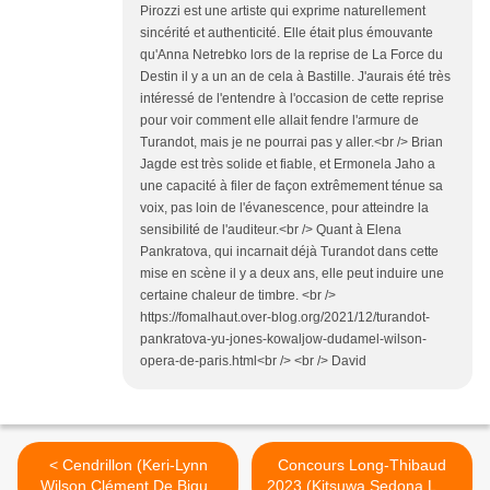
Pirozzi est une artiste qui exprime naturellement
sincérité et authenticité. Elle était plus émouvante
qu'Anna Netrebko lors de la reprise de La Force du
Destin il y a un an de cela à Bastille. J'aurais été très
intéressé de l'entendre à l'occasion de cette reprise
pour voir comment elle allait fendre l'armure de
Turandot, mais je ne pourrai pas y aller.<br /> Brian
Jagde est très solide et fiable, et Ermonela Jaho a
une capacité à filer de façon extrêmement ténue sa
voix, pas loin de l'évanescence, pour atteindre la
sensibilité de l'auditeur.<br /> Quant à Elena
Pankratova, qui incarnait déjà Turandot dans cette
mise en scène il y a deux ans, elle peut induire une
certaine chaleur de timbre. <br />
https://fomalhaut.over-blog.org/2021/12/turandot-
pankratova-yu-jones-kowaljow-dudamel-wilson-
opera-de-paris.html<br /> <br /> David
< Cendrillon (Keri-Lynn
Concours Long-Thibaud
Wilson Clément De Bique
2023 (Kitsuwa Sedona Luts