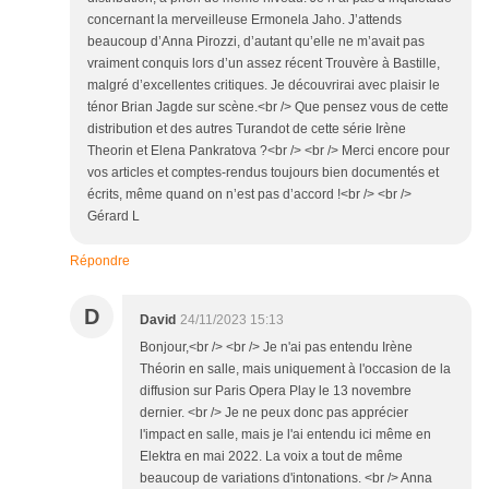
concernant la merveilleuse Ermonela Jaho. J’attends
beaucoup d’Anna Pirozzi, d’autant qu’elle ne m’avait pas
vraiment conquis lors d’un assez récent Trouvère à Bastille,
malgré d’excellentes critiques. Je découvrirai avec plaisir le
ténor Brian Jagde sur scène.<br /> Que pensez vous de cette
distribution et des autres Turandot de cette série Irène
Theorin et Elena Pankratova ?<br /> <br /> Merci encore pour
vos articles et comptes-rendus toujours bien documentés et
écrits, même quand on n’est pas d’accord !<br /> <br />
Gérard L
Répondre
D
David
24/11/2023 15:13
Bonjour,<br /> <br /> Je n'ai pas entendu Irène
Théorin en salle, mais uniquement à l'occasion de la
diffusion sur Paris Opera Play le 13 novembre
dernier. <br /> Je ne peux donc pas apprécier
l'impact en salle, mais je l'ai entendu ici même en
Elektra en mai 2022. La voix a tout de même
beaucoup de variations d'intonations. <br /> Anna