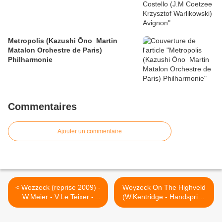
Metropolis (Kazushi Ōno Martin
Matalon Orchestre de Paris)
Philharmonie
Commentaires
Ajouter un commentaire
< Wozzeck (reprise 2009) -
Woyzeck On The Highveld
W.Meier - V.Le Teixer -
(W.Kentridge - Handspring
C.Marthaler
Puppet Company) >