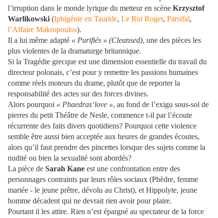
l’irruption dans le monde lyrique du metteur en scène
Krzysztof
Warlikowski
(
Iphigénie en Tauride
,
Le Roi Roger
,
Parsifal
,
l’Affaire Makropoulos
).
Il a lui même adapté
« Purifiés » (Cleansed)
, une des pièces les
plus violentes de la dramaturge britannique.
Si la Tragédie grecque est une dimension essentielle du travail du
directeur polonais, c’est pour y remettre les passions humaines
comme réels moteurs du drame, plutôt que de reporter la
responsabilité des actes sur des forces divines.
Alors pourquoi
« Phaedras‘love »
, au fond de l’exigu sous-sol de
pierres du petit Théâtre de Nesle, commence t-il par l’écoute
récurrente des faits divers quotidiens? Pourquoi cette violence
semble être aussi bien acceptée aux heures de grandes écoutes,
alors qu’il faut prendre des pincettes lorsque des sujets comme la
nudité ou bien la sexualité sont abordés?
La pièce de
Sarah Kane
est une confrontation entre des
personnages contraints par leurs rôles sociaux (Phèdre, femme
mariée - le jeune prêtre, dévolu au Christ), et Hippolyte, jeune
homme décadent qui ne devrait rien avoir pour plaire.
Pourtant il les attire. Rien n’est épargné au spectateur de la force