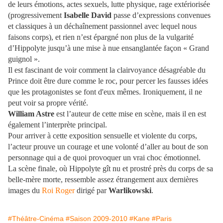
de leurs émotions, actes sexuels, lutte physique, rage extériorisée
(progressivement
Isabelle David
passe d’expressions convenues
et classiques à un déchaînement passionnel avec lequel nous
faisons corps), et rien n’est épargné non plus de la vulgarité
d’Hippolyte jusqu’à une mise à nue ensanglantée façon « Grand
guignol ».
Il est fascinant de voir comment la clairvoyance désagréable du
Prince doit être dure comme le roc, pour percer les fausses idées
que les protagonistes se font d'eux mêmes. Ironiquement, il ne
peut voir sa propre vérité.
William Astre
est l’auteur de cette mise en scène, mais il en est
également l’interprète principal.
Pour arriver à cette exposition sensuelle et violente du corps,
l’acteur prouve un courage et une volonté d’aller au bout de son
personnage qui a de quoi provoquer un vrai choc émotionnel.
La scène finale, où Hippolyte gît nu et prostré près du corps de sa
belle-mère morte, ressemble assez étrangement aux dernières
images du
Roi Roger
dirigé par
Warlikowski
.
#Théâtre-Cinéma
#Saison 2009-2010
#Kane
#Paris