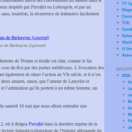
e contrebasses suivis des convolutions du basson dans le
TV Ly
neux inspirés par
Parsifal
ou
Lohengrin
, et par un
Wagn
sans, toutefois, la récurrence de leitmotivs facilement
Conc
TCE
Conf
Saiso
Warl
as de Barbeyrac (Lyonnel)
G.Ver
Astre
histoire de
Tristan et Isolde
est clair, comme le fut
la cour du Roi par des poètes médiévaux. L’évocation des
ARCHI
 également de situer l’action au VIe siècle, et il n’est
2026
es deux amants, sinon, que l’amour de Lancelot et
A
 et l’admiration qu’ils portent à un même homme, un
Ju
Ju
M
n du samedi 16 mai que nous allons entendre une
Av
M
Fé
, où il dirigea
Parsifal
dans la dernière reprise de la
Ja
ecture fantastico-historique de l’histoire allemande du