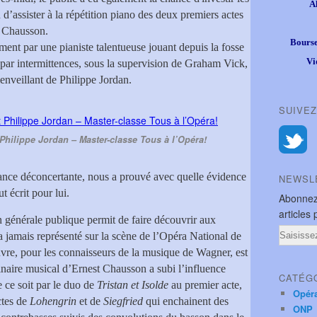
A
n d’assister à la répétition piano des deux premiers actes
t Chausson.
Bourse
ent par une pianiste talentueuse jouant depuis la fosse
Vi
r par intermittences, sous la supervision de Graham Vick,
ienveillant de Philippe Jordan.
SUIVEZ
 Philippe Jordan – Master-classe Tous à l’Opéra!
ance déconcertante, nous a prouvé avec quelle évidence
NEWSL
ut écrit pour lui.
Abonnez
articles 
ion générale publique permit de faire découvrir aux
Email
ra jamais représenté sur la scène de l’Opéra National de
uvre, pour les connaisseurs de la musique de Wagner, est
inaire musical d’Ernest Chausson a subi l’influence
CATÉG
 ce soit par le duo de
Tristan et Isolde
au premier acte,
Opér
ctes de
Lohengrin
et de
Siegfried
qui enchainent des
ONP