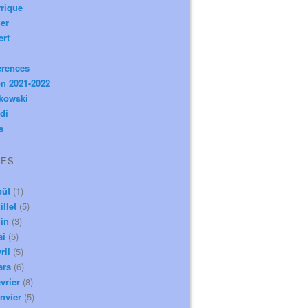
rique
er
ert
érences
n 2021-2022
ikowski
di
s
VES
oût
(1)
illet
(5)
in
(3)
ai
(5)
ril
(5)
ars
(6)
vrier
(8)
nvier
(5)