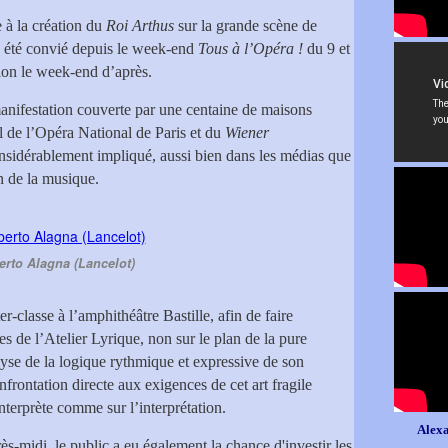
 à la création du
Roi Arthus
sur la grande scène de
 a été convié depuis le week-end
Tous à l’Opéra !
du 9 et
tion le week-end d’après.
anifestation couverte par une centaine de maisons
l de l’Opéra National de Paris et du
Wiener
onsidérablement impliqué, aussi bien dans les médias que
on de la musique.
rto Alagna (Lancelot)
r-classe à l’amphithéâtre Bastille, afin de faire
s de l’Atelier Lyrique, non sur le plan de la pure
lyse de la logique rythmique et expressive de son
nfrontation directe aux exigences de cet art fragile
interprète comme sur l’interprétation.
Alexa
rès-midi, le public a eu également la chance d'investir les