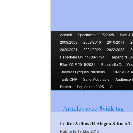
Accueil
Spectacles 2005/2025
Web & 
2008/2009
2009/2010
2010/2011
2
2020/2021
2021/2022
2022/2023
2
Répertoire ONP 1733-1794
Répertoire O
Bilan ONP 2015/2021
Popularité De L'Op
Théâtres Lyriques Parisiens
L'ONP À La T
Tarifs ONP
Salle Modulable
Audience
Ballets
Septembre 2025
Contact
#vick
Articles avec
tag
Le Roi Arthus (R.Alagna-S.Koch-T
Publié le 17 Mai 2015