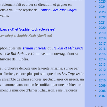
2025
rablement fait évoluer sa direction, et gagner en
2024
ous a valu une reprise de l’
Anneau des Nibelungen
2023
ivante.
2022
2021
2020
2019
ancelot) et Sophie Koch (Genièvre)
2018
2017
mphoniques tels
Tristan et Isolde
ou
Pelléas et Mélisande
2016
s, et
le Roi Arthus
est à nouveau un ouvrage dont sa
2015
2014
’histoire de l’Opéra.
2013
de l’orchestre déroule une légèreté grisante, suivie par
2012
ans limites, encore plus puissant que dans
Les Troyens
de
2011
un ensemble de plans sonores spectaculaires ou irréels, un
2010
instrumentaux tout en les unifiant par une architecture
2009
ment la musique d’Ernest Chausson, sans l’alourdir
2008
2007