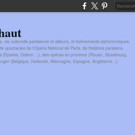
haut
a, vie culturelle parisienne et ailleurs, et évènements astronomiques.
 spectacles de l'Opéra National de Paris, de théâtres parisiens
s Élysées, Odéon ...), des opéras en province (Rouen, Strasbourg,
tranger (Belgique, Hollande, Allemagne, Espagne, Angleterre...).