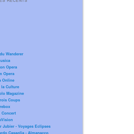
LES RÉCENTS
 du Wanderer
usica
ion Opera
m Opera
a Online
 la Culture
olo Magazine
rois Coups
rebox
 Concert
aVision
r Jubier - Voyages Eclipses
rdo Casaglia - Almanacco