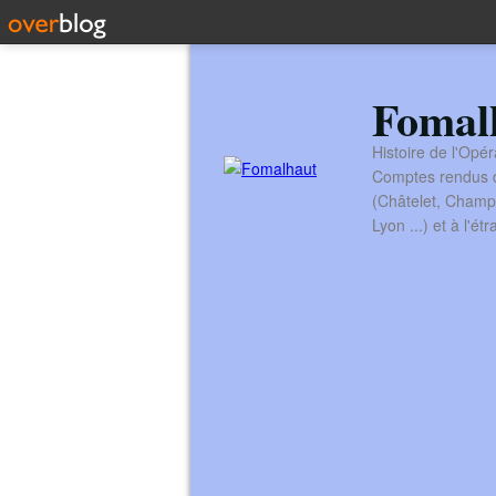
Fomal
Histoire de l'Opér
Comptes rendus de
(Châtelet, Champ
Lyon ...) et à l'é