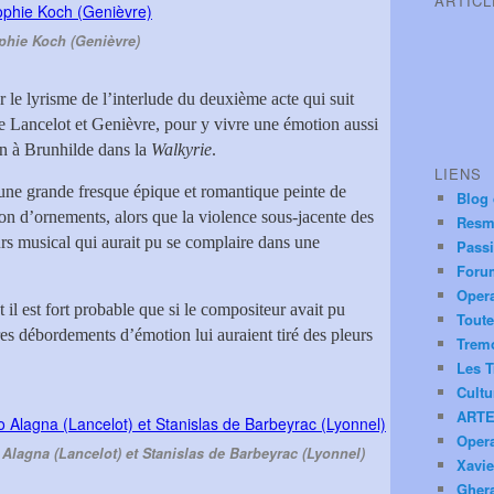
ARTIC
phie Koch (Genièvre)
ar le lyrisme de l’interlude du deuxième acte qui suit
re Lancelot et Genièvre, pour y vivre une émotion aussi
an à Brunhilde dans la
Walkyrie
.
LIENS
une grande fresque épique et romantique peinte de
Blog
on d’ornements, alors que la violence sous-jacente des
Resm
rs musical qui aurait pu se complaire dans une
Pass
Foru
Oper
 il est fort probable que si le compositeur avait pu
Toute
pres débordements d’émotion lui auraient tiré des pleurs
Trem
Les T
Cultu
ARTE
Oper
lagna (Lancelot) et Stanislas de Barbeyrac (Lyonnel)
Xavie
Ghera