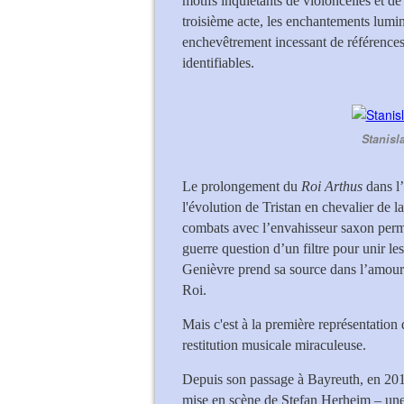
motifs inquiétants de violoncelles et d
troisième acte, les enchantements lumi
enchevêtrement incessant de références 
identifiables.
Stanisl
Le prolongement du
Roi Arthus
dans l’
l'évolution de Tristan en chevalier de 
combats avec l’envahisseur saxon permet
guerre question d’un filtre pour unir l
Genièvre prend sa source dans l’amour
Roi.
Mais c'est à la première représentatio
restitution musicale miraculeuse.
Depuis son passage à Bayreuth, en 2012
mise en scène de Stefan Herheim – une l