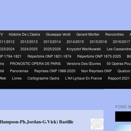
TV
Histoire De L'Opéra
Giuseppe Verdi
Gerard Mortier
Rencontres
011/2012
2012/2013
2013/2014
2014/2015
2015/2016
2016/2017
023/2024
2024/2025
2025/2026
Krzysztof Warlikowski
Les Cassandre
NP 1794-1821
Répertoire ONP 1821-1874
Répertoire ONP 1875-2025
Bi
éra
PRONOSTIC OPERA DE PARIS
Versions Des Œuvres
50 Opéras Pou
élé
Panoramas
Reprises ONP 1988-2020
Non Reprises ONP
Quatuor
 Web
Livres
Cartographie Opéra
L'Art Lyrique En France
Rapport 2021 
FOND 
.Hampson-Ph.Jordan-G.Vick) Bastille
…