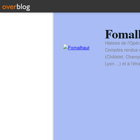
Fomal
Histoire de l'Opér
Comptes rendus de
(Châtelet, Champ
Lyon ...) et à l'é