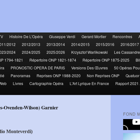
TV
Histoire De L'Opéra
Giuseppe Verdi
Gerard Mortier
Rencontres
011/2012
2012/2013
2013/2014
2014/2015
2015/2016
2016/2017
023/2024
2024/2025
2025/2026
Krzysztof Warlikowski
Les Cassandre
NP 1794-1821
Répertoire ONP 1821-1874
Répertoire ONP 1875-2025
Bi
éra
PRONOSTIC OPERA DE PARIS
Versions Des Œuvres
50 Opéras Pou
élé
Panoramas
Reprises ONP 1988-2020
Non Reprises ONP
Quatuor
 Web
Livres
Cartographie Opéra
L'Art Lyrique En France
Rapport 2021 
yes-Ovenden-Wilson) Garnier
FOND 
io Monteverdi)