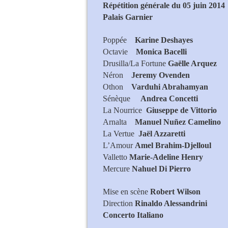
Répétition générale du 05 juin 2014
Palais Garnier
Poppée
Karine Deshayes
Octavie
Monica Bacelli
Drusilla/La Fortune
Gaëlle Arquez
Néron
Jeremy Ovenden
Othon
Varduhi Abrahamyan
Sénèque
Andrea Concetti
La Nourrice
Giuseppe de Vittorio
Arnalta
Manuel Nuñez Camelino
La Vertue
Jaël Azzaretti
L’Amour
Amel Brahim-Djelloul
Valletto
Marie-Adeline Henry
Mercure
Nahuel Di Pierro
Mise en scène
Robert Wilson
Direction
Rinaldo Alessandrini
Concerto Italiano