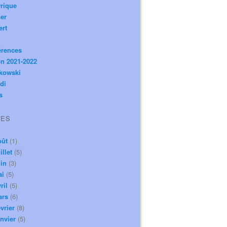
rique
er
ert
érences
n 2021-2022
ikowski
di
s
VES
oût
(1)
illet
(5)
in
(3)
ai
(5)
ril
(5)
ars
(6)
vrier
(8)
nvier
(5)