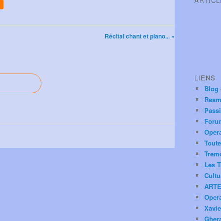
ARTIC
Récital chant et piano... »
LIENS
Blog
Resm
Pass
Foru
Oper
Toute
Trem
Les T
Cultu
ARTE
Oper
Xavie
Ghera