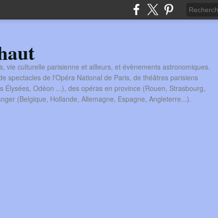
haut
a, vie culturelle parisienne et ailleurs, et évènements astronomiques.
 spectacles de l'Opéra National de Paris, de théâtres parisiens
s Élysées, Odéon ...), des opéras en province (Rouen, Strasbourg,
tranger (Belgique, Hollande, Allemagne, Espagne, Angleterre...).