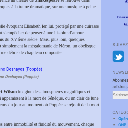
érence au théâtre de
Shakespeare
se retrouve dans
A
foques à la trame dramatique, sur une musique à peine
Bourse
Vi
e évoquant Elisabeth Ier, lui, protégé par une cuirasse
ut s’empêcher de penser à une histoire d’amour
is du XVIème siècle. Mais, plus loin, quelques
SUIVEZ
t simplement la mégalomanie de Néron, un obélisque,
norme débris de chapiteau composite.
NEWSL
ine Deshayes (Poppée)
Abonnez
articles 
t Wilson
imagine des atmosphères magnifiques et
Email
ui apparaissent à la mort de Sénèque, ou un clair de lune
lueurs du jour au moment où Poppée se réjouit de la mort
CATÉG
Opér
ces entre immobilité et fluidité du mouvement, chaque
ONP