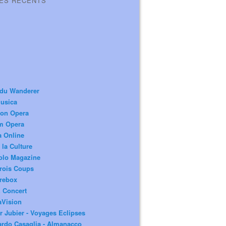
LES RÉCENTS
 du Wanderer
usica
ion Opera
m Opera
a Online
 la Culture
olo Magazine
rois Coups
rebox
 Concert
aVision
r Jubier - Voyages Eclipses
rdo Casaglia - Almanacco