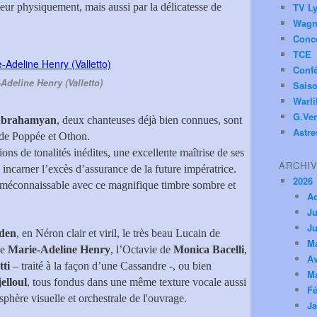
leur physiquement, mais aussi par la délicatesse de
TV Ly
Wagn
Conc
TCE
Conf
Adeline Henry (Valletto)
Saiso
Warl
G.Ver
Abrahamyan
, deux chanteuses déjà bien connues, sont
Astre
s de Poppée et Othon.
ons de tonalités inédites, une excellente maîtrise de ses
ARCHI
 incarner l’excès d’assurance de la future impératrice.
2026
nt méconnaissable avec ce magnifique timbre sombre et
A
Ju
Ju
den
, en Néron clair et viril, le très beau Lucain de
M
de
Marie-Adeline Henry
, l’Octavie de
Monica Bacelli
,
Av
ti
– traité à la façon d’une Cassandre -, ou bien
M
elloul
, tous fondus dans une même texture vocale aussi
Fé
phère visuelle et orchestrale de l'ouvrage.
Ja