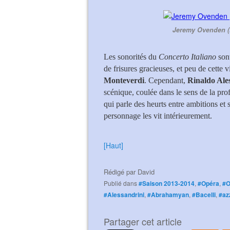
Jeremy Ovenden (
Les sonorités du
Concerto Italiano
sont
de frisures gracieuses, et peu de cette 
Monteverdi
. Cependant,
Rinaldo Ale
scénique, coulée dans le sens de la prof
qui parle des heurts entre ambitions et
personnage les vit intérieurement.
[Haut]
Rédigé par
David
Publié dans
#Saison 2013-2014
,
#Opéra
,
#
#Alessandrini
,
#Abrahamyan
,
#Bacelli
,
#az
Partager cet article