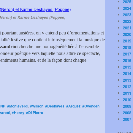
2025
2024
2023
Néron) et Karine Deshayes (Poppée)
2022
2021
 pourtant austères, on y entend peu d’ornementations et
2020
vitalité festive que contient intrinséquement la musique de
2019
ssandrini
cherche une homogénéité liée à l’ensemble
2018
ondeur poétique vers laquelle nous attire ce spectacle,
2017
 sentiments humains, et de la façon dont chaque
2016
2015
2014
2013
2012
2011
2010
ONP
,
#Monteverdi
,
#Wilson
,
#Deshayes
,
#Arquez
,
#Ovenden
,
2009
zaretti
,
#Henry
,
#Di Pierro
2008
2007