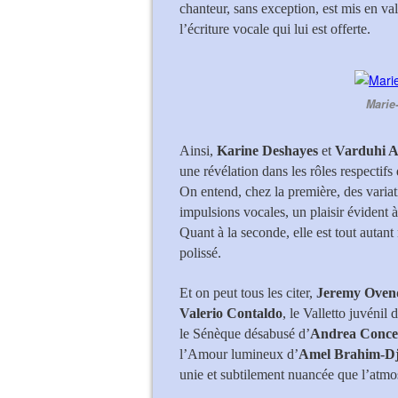
chanteur, sans exception, est mis en va
l’écriture vocale qui lui est offerte.
Marie-
Ainsi,
Karine Deshayes
et
Varduhi 
une révélation dans les rôles respectif
On entend, chez la première, des variati
impulsions vocales, un plaisir évident à
Quant à la seconde, elle est tout auta
polissé.
Et on peut tous les citer,
Jeremy Oven
Valerio Contaldo
, le Valletto juvénil 
le Sénèque désabusé d’
Andrea Concet
l’Amour lumineux d’
Amel Brahim-Dj
unie et subtilement nuancée que l’atmos