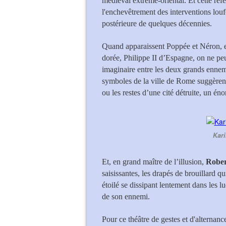
médiéval extrême-oriental. Et cette réf
l'enchevêtrement des interventions lou
postérieure de quelques décennies.
Quand apparaissent Poppée et Néron, ell
dorée, Philippe II d’Espagne, on ne pe
imaginaire entre les deux grands ennem
symboles de la ville de Rome suggèren
ou les restes d’une cité détruite, un é
Kar
Et, en grand maître de l’illusion,
Rober
saisissantes, les drapés de brouillard q
étoilé se dissipant lentement dans les 
de son ennemi.
Pour ce théâtre de gestes et d'alternan