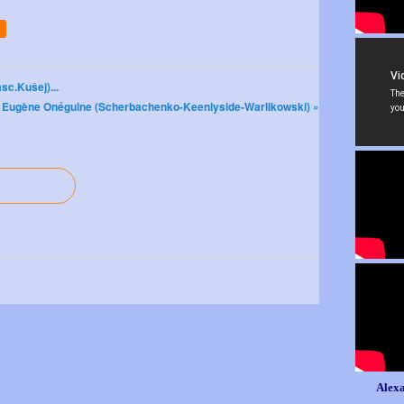
sc.Kušej)...
Eugène Onéguine (Scherbachenko-Keenlyside-Warlikowski) »
Alexa