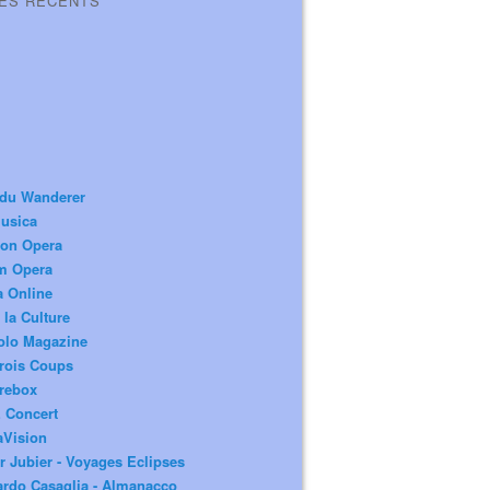
LES RÉCENTS
 du Wanderer
usica
ion Opera
m Opera
a Online
 la Culture
olo Magazine
rois Coups
rebox
 Concert
aVision
r Jubier - Voyages Eclipses
rdo Casaglia - Almanacco