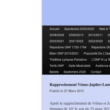
Accueil
Spectacles 2005/2025
Web & 
2008/2009
2009/2010
2010/2011
2
2020/2021
2021/2022
2022/2023
2
Répertoire ONP 1733-1794
Répertoire O
Bilan ONP 2015/2021
Popularité De L'Op
Théâtres Lyriques Parisiens
L'ONP À La T
Tarifs ONP
Salle Modulable
Audience
Ballets
Septembre 2025
Contact
Rapprochement Vénus-Jupiter-Lun
Publié le 27 Mars 2012
Après le rapprochement de Vénus et Jup
distantes de 10° le soir du 25 mars 201