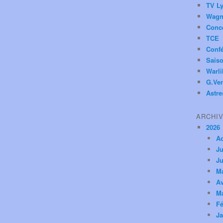
TV Ly
Wagn
Conc
TCE
Conf
Saiso
Warl
G.Ver
Astre
ARCHI
2026
A
Ju
Ju
M
Av
M
Fé
Ja