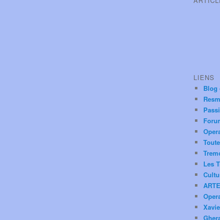
ARTIC
LIENS
Blog
Resm
Pass
Foru
Oper
Toute
Trem
Les T
Cultu
ARTE
Oper
Xavie
Ghera