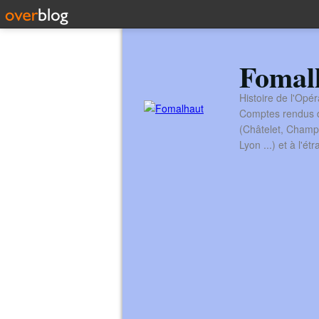
Fomal
Histoire de l'Opér
Comptes rendus de
(Châtelet, Champ
Lyon ...) et à l'é