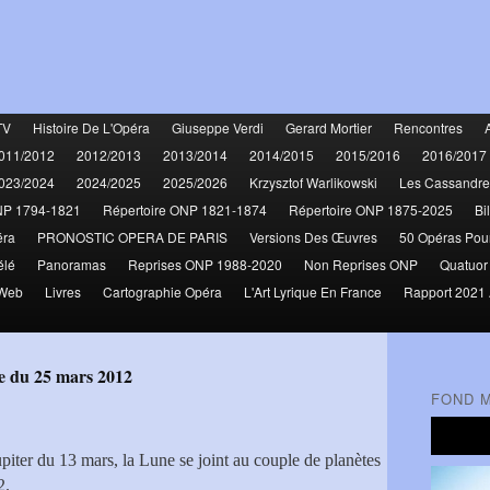
TV
Histoire De L'Opéra
Giuseppe Verdi
Gerard Mortier
Rencontres
011/2012
2012/2013
2013/2014
2014/2015
2015/2016
2016/2017
023/2024
2024/2025
2025/2026
Krzysztof Warlikowski
Les Cassandre
NP 1794-1821
Répertoire ONP 1821-1874
Répertoire ONP 1875-2025
Bi
éra
PRONOSTIC OPERA DE PARIS
Versions Des Œuvres
50 Opéras Pou
élé
Panoramas
Reprises ONP 1988-2020
Non Reprises ONP
Quatuor
 Web
Livres
Cartographie Opéra
L'Art Lyrique En France
Rapport 2021 
e du 25 mars 2012
FOND 
iter du 13 mars, la Lune se joint au couple de planètes
2.