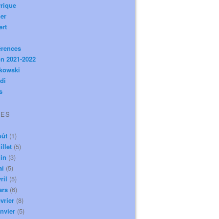
rique
er
ert
érences
n 2021-2022
ikowski
di
s
VES
oût
(1)
illet
(5)
in
(3)
ai
(5)
ril
(5)
ars
(6)
vrier
(8)
nvier
(5)