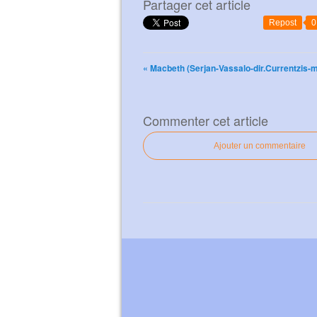
Partager cet article
Repost
0
« Macbeth (Serjan-Vassalo-dir.Currentzis-m
Commenter cet article
Ajouter un commentaire