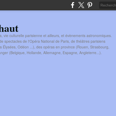
haut
a, vie culturelle parisienne et ailleurs, et évènements astronomiques.
 spectacles de l'Opéra National de Paris, de théâtres parisiens
s Élysées, Odéon ...), des opéras en province (Rouen, Strasbourg,
tranger (Belgique, Hollande, Allemagne, Espagne, Angleterre...).