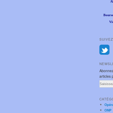
A
Bourse
Vi
SUIVEZ
NEWSL
Abonnez
articles 
Email
CATÉG
Opér
ONP