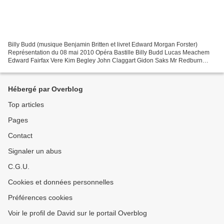
Billy Budd (musique Benjamin Britten et livret Edward Morgan Forster)
Représentation du 08 mai 2010 Opéra Bastille Billy Budd Lucas Meachem
Edward Fairfax Vere Kim Begley John Claggart Gidon Saks Mr Redburn
Michael Druiett Mr Flint Paul Gay Lieutenant...
Hébergé par Overblog
Top articles
Pages
Contact
Signaler un abus
C.G.U.
Cookies et données personnelles
Préférences cookies
Voir le profil de David sur le portail Overblog