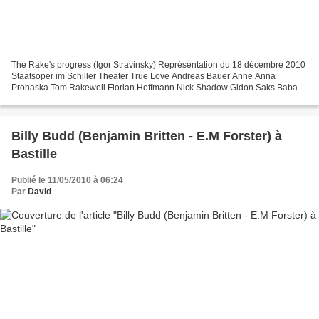
The Rake's progress (Igor Stravinsky) Représentation du 18 décembre 2010
Staatsoper im Schiller Theater True Love Andreas Bauer Anne Anna
Prohaska Tom Rakewell Florian Hoffmann Nick Shadow Gidon Saks Baba
the Turk Nicolas Zielinski Mother Goose Birgit...
Billy Budd (Benjamin Britten - E.M Forster) à
Bastille
Publié le 11/05/2010 à 06:24
Par
David