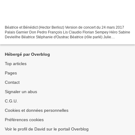
Béatrice et Bénédict (Hector Berlioz) Version de concert du 24 mars 2017
Palais Garnier Don Pedro François Lis Claudio Florian Sempey Héro Sabine
Devieilhe Béatrice Stéphanie d'Oustrac Béatrice (rôle parlé) Julie
Duchaussoy Bénédict Paul Appleby Bénédict...
Hébergé par Overblog
Top articles
Pages
Contact
Signaler un abus
C.G.U.
Cookies et données personnelles
Préférences cookies
Voir le profil de David sur le portail Overblog