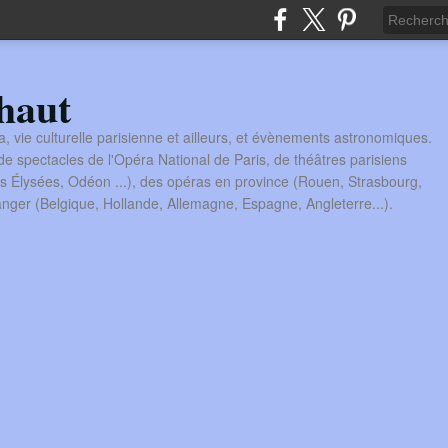
haut
a, vie culturelle parisienne et ailleurs, et évènements astronomiques.
 spectacles de l'Opéra National de Paris, de théâtres parisiens
s Élysées, Odéon ...), des opéras en province (Rouen, Strasbourg,
tranger (Belgique, Hollande, Allemagne, Espagne, Angleterre...).