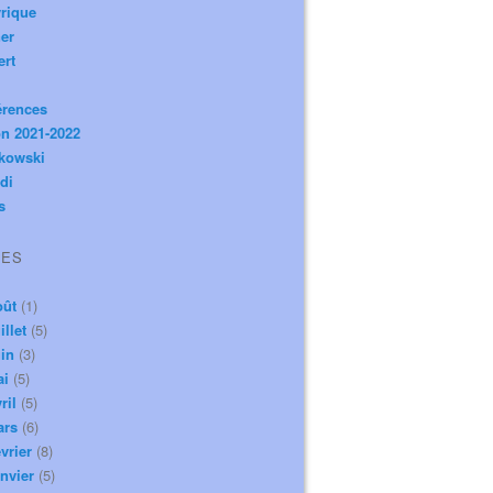
rique
er
ert
érences
n 2021-2022
ikowski
di
s
VES
oût
(1)
illet
(5)
in
(3)
ai
(5)
ril
(5)
ars
(6)
vrier
(8)
nvier
(5)