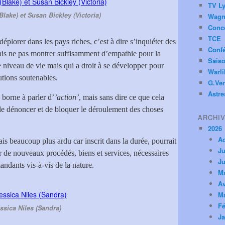
TV Ly
lake) et Susan Bickley (Victoria)
Wagn
Conc
TCE
 déplorer dans les pays riches, c’est à dire s’inquiéter des
Conf
ais ne pas montrer suffisamment d’empathie pour la
Saiso
niveau de vie mais qui a droit à se développer pour
Warl
utions soutenables.
G.Ver
Astre
e borne à parler d’
’action’
, mais sans dire ce que cela
ait de dénoncer et de bloquer le déroulement des choses
ARCHI
2026
A
ais beaucoup plus ardu car inscrit dans la durée, pourrait
Ju
er de nouveaux procédés, biens et services, nécessaires
Ju
dants vis-à-vis de la nature.
M
Av
M
Fé
ssica Niles (Sandra)
Ja