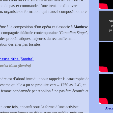
ion de passer commande d’une trentaine d’œuvres
ien, organiste de formation, qui a aussi composé nombre
même à la composition d’un opéra et s’associe à
Matthew
la compagnie théâtrale contemporaine
‘Canadian Stage’
,
une des problématiques majeures du réchauffement
tion des énergies fossiles.
ssica Niles (Sandra)
e est d’abord introduit pour rappeler la catastrophe de
 estime qu’elle a pu se produire vers – 1250 av J.-C, et
te femme condamnée par Apollon à ne pas être écoutée et
 cette fois, apparaît sous la forme d’une activiste
Alexa
ient pour lancer un débat avec son public, puis son