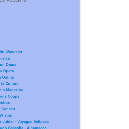
LES RÉCENTS
 du Wanderer
usica
ion Opera
m Opera
a Online
 la Culture
olo Magazine
rois Coups
rebox
 Concert
aVision
r Jubier - Voyages Eclipses
rdo Casaglia - Almanacco