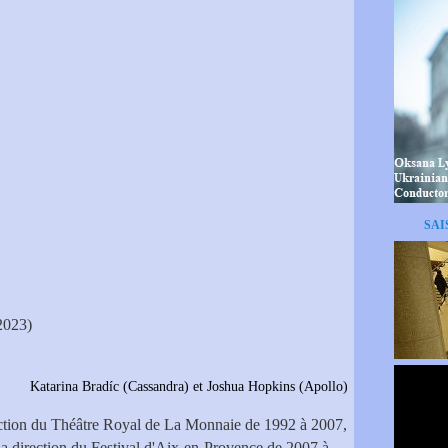
SAI
2023)
ndra) et Joshua Hopkins (Apollo)
ection du Théâtre Royal de La Monnaie de 1992 à 2007,
la direction du Festival d'Aix-en-Provence de 2007 à