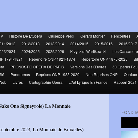
TV
Histoire De L'Opéra
Giuseppe Verdi
Gerard Mortier
Rencontres
011/2012
2012/2013
2013/2014
2014/2015
2015/2016
2016/2017
023/2024
2024/2025
2025/2026
Krzysztof Warlikowski
Les Cassandre
NP 1794-1821
Répertoire ONP 1821-1874
Répertoire ONP 1875-2025
Bi
éra
PRONOSTIC OPERA DE PARIS
Versions Des Œuvres
50 Opéras Pou
élé
Panoramas
Reprises ONP 1988-2020
Non Reprises ONP
Quatuor
 Web
Livres
Cartographie Opéra
L'Art Lyrique En France
Rapport 2021 
s Saks Ono Signeyrole) La Monnaie
FOND 
 septembre 2023, La Monnaie de Bruxelles)