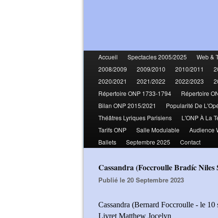
Accueil
Spectacles 2005/2025
Web & 
2008/2009
2009/2010
2010/2011
2
2020/2021
2021/2022
2022/2023
2
Répertoire ONP 1733-1794
Répertoire O
Bilan ONP 2015/2021
Popularité De L'Op
Théâtres Lyriques Parisiens
L'ONP À La T
Tarifs ONP
Salle Modulable
Audience
Ballets
Septembre 2025
Contact
Cassandra (Foccroulle Bradíc Nile
Publié le 20 Septembre 2023
Cassandra (Bernard Foccroulle - le 10
Livret Matthew Jocelyn