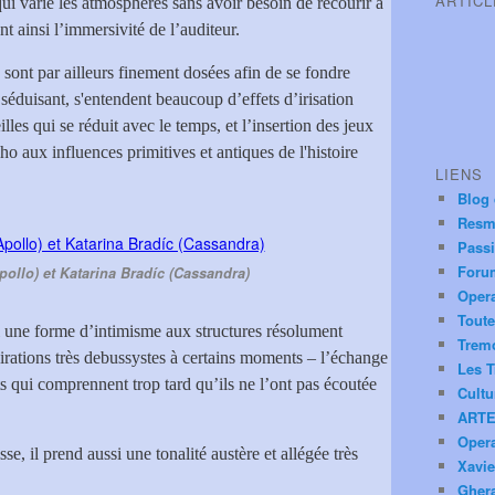
ARTIC
 varie les atmosphères sans avoir besoin de recourir à
nt ainsi l’immersivité de l’auditeur.
sont par ailleurs finement dosées afin de se fondre
éduisant, s'entendent beaucoup d’effets d’irisation
lles qui se réduit avec le temps, et l’insertion des jeux
ho aux influences primitives et antiques de l'histoire
LIENS
Blog
Resm
Pass
Foru
ollo) et Katarina Bradíc (Cassandra)
Oper
Toute
 une forme d’intimisme aux structures résolument
Trem
spirations très debussystes à certains moments – l’échange
Les T
ts qui comprennent trop tard qu’ils ne l’ont pas écoutée
Cultu
ARTE
Oper
, il prend aussi une tonalité austère et allégée très
Xavie
Ghera