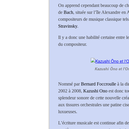
On apprend cependant beaucoup de chos
de
Bach
, située sur l’île Alexandre en 
compositeurs de musique classique tels
Stravinsky
.
Il y a donc une habilité certaine entre l
du compositeur.
Kazushi Ōno et l'
Nommé par
Bernard Foccroulle
à la d
2002 à 2008,
Kazushi Ono
est donc tou
splendeur sonore de cette nouvelle créa
aux tissures orchestrales une patine cis
luxueuses.
L’écriture musicale est continue afin de