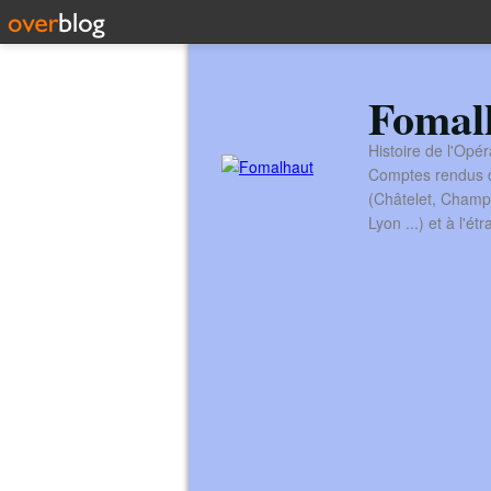
Fomal
Histoire de l'Opér
Comptes rendus de
(Châtelet, Champ
Lyon ...) et à l'é