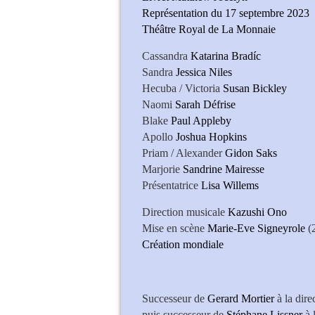
Représentation du 17 septembre 2023
Théâtre Royal de La Monnaie
Cassandra
Katarina Bradíc
Sandra
Jessica Niles
Hecuba / Victoria
Susan Bickley
Naomi
Sarah Défrise
Blake
Paul Appleby
Apollo
Joshua Hopkins
Priam / Alexander
Gidon Saks
Marjorie
Sandrine Mairesse
Présentatrice
Lisa Willems
Direction musicale
Kazushi Ono
Mise en scène
Marie-Eve Signeyrole
(
Création mondiale
Katarina Bradíc (Cassa
Successeur de
Gerard Mortier
à la dir
puis successeur de
Stéphane Lissner
à 