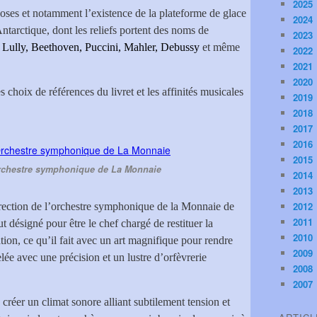
2025
es et notamment l’existence de la plateforme de glace
2024
Antarctique, dont les reliefs portent des noms de
2023
Lully, Beethoven, Puccini, Mahler, Debussy
et même
2022
2021
2020
es choix de références du livret et les affinités musicales
2019
2018
2017
2016
2015
Orchestre symphonique de La Monnaie
2014
2013
2012
irection de l’orchestre symphonique de la Monnaie de
2011
t désigné pour être le chef chargé de restituer la
2010
tion, ce qu’il fait avec un art magnifique pour rendre
2009
elée avec une précision et un lustre d’orfèvrerie
2008
2007
 créer un climat sonore alliant subtilement tension et