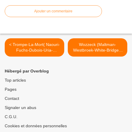
Ajouter un commentaire
< Trompe-La-Mort( Naouri-
Wozzeck (Maltman-
Fuchs-Dubois-Uria-
Westbroek-White-Bridges-
Monzon-Francesconi-
Beekman-Warlikowski-
Mälkki-Cassiers) Garnier
Albrecht) Amsterdam >
Hébergé par Overblog
Top articles
Pages
Contact
Signaler un abus
C.G.U.
Cookies et données personnelles