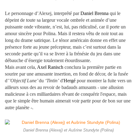
Le personnage d’Alexej, interprété par
Daniel Brenna
qui le
dépeint de toute sa largeur vocale ombrée et animée d’une
puissante onde vibrante, n’est, lui, pas ridiculisé, car il porte un
amour sincère pour Polina. Mais il restera vêtu de noir tout au
long du drame satirique. Le ténor américain donne en effet une
présence forte au jeune précepteur, mais c’est surtout dans la
seconde partie qu’il va se livrer à la frénésie du jeu dans une
débauche d’énergie totalement étourdissante.
Mais avant cela,
Axel Ranisch
conclura la première partie en
sourire par une amusante insertion, en fond de décor, de la fusée
d’
’Objectif Lune’
du
‘Tintin’
d'
Hergé
pour montrer la fuite vers un
ailleurs sous des au revoir de badauds amusants - une allusion
malicieuse à ces milliardaires rêvant de conquérir l'espace, mais
que le simple être humain aimerait voir partir pour de bon sur une
autre planète -.
Daniel Brenna (Alexej) et Aušrine Stundyte (Polina)