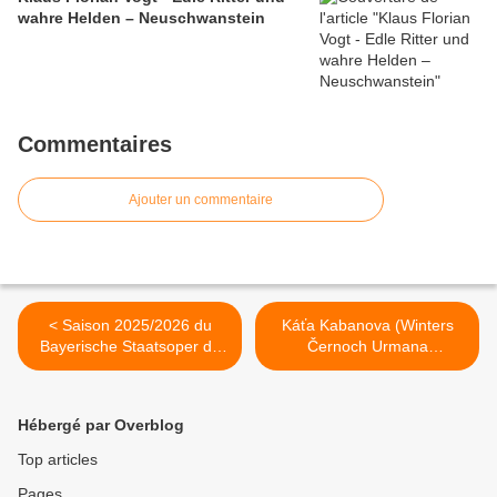
wahre Helden – Neuschwanstein
Commentaires
Ajouter un commentaire
< Saison 2025/2026 du
Káťa Kabanova (Winters
Bayerische Staatsoper de
Černoch Urmana
Munich (BSO)
Warlikowski Albrecht
Popelka) Munich >
Hébergé par Overblog
Top articles
Pages