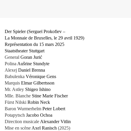
Der Spieler (Sergueï Prokofiev –
La Monnaie de Bruxelles, le 29 avril 1929)
Représentation du 15 mars 2025
Staatstheater Stuttgart
General
Goran Jurić
Polina
Aušrine Stundyte
Alexej
Daniel Brenna
Babulenka
Véronique Gens
Marquis
Elmar Gilbertsson
Mr. Astley
Shigeo Ishino
Mlle. Blanche
Stine Marie Fischer
Fürst Nilski
Robin Neck
Baron Wurmerhelm
Peter Lobert
Potapytsch
Jacobo Ochoa
Direction musicale
Alexander Vitlin
Mise en scène
Axel Ranisch
(2025)