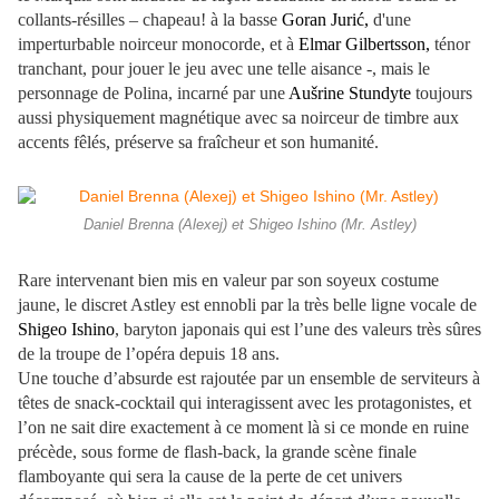
collants-résilles – chapeau! à la basse
Goran Jurić,
d'une
imperturbable noirceur monocorde, et à
Elmar Gilbertsson,
ténor
tranchant, pour jouer le jeu avec une telle aisance -, mais le
personnage de Polina, incarné par une
Aušrine Stundyte
toujours
aussi physiquement magnétique avec sa noirceur de timbre aux
accents fêlés, préserve sa fraîcheur et son humanité.
Daniel Brenna (Alexej) et Shigeo Ishino (Mr. Astley)
Rare intervenant bien mis en valeur par son soyeux costume
jaune, le discret Astley est ennobli par la très belle ligne vocale de
Shigeo Ishino
, baryton japonais qui est l’une des valeurs très sûres
de la troupe de l’opéra depuis 18 ans.
Une touche d’absurde est rajoutée par un ensemble de serviteurs à
têtes de snack-cocktail qui interagissent avec les protagonistes, et
l’on ne sait dire exactement à ce moment là si ce monde en ruine
précède, sous forme de flash-back, la grande scène finale
flamboyante qui sera la cause de la perte de cet univers