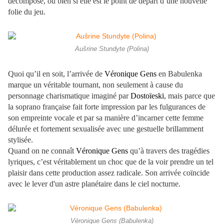
décomposé, où bien si elle est le point de départ d’une nouvelle
folie du jeu.
Aušrine Stundyte (Polina)
Quoi qu’il en soit, l’arrivée de
Véronique Gens
en Babulenka
marque un véritable tournant, non seulement à cause du
personnage charismatique imaginé par
Dostoïeski
, mais parce que
la soprano française fait forte impression par les fulgurances de
son empreinte vocale et par sa manière d’incarner cette femme
délurée et fortement sexualisée avec une gestuelle brillamment
stylisée.
Quand on ne connaît
Véronique Gens
qu’à travers des tragédies
lyriques, c’est véritablement un choc que de la voir prendre un tel
plaisir dans cette production assez radicale. Son arrivée coïncide
avec le lever d'un astre planétaire dans le ciel nocturne.
Véronique Gens (Babulenka)