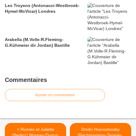
Les Troyens (Antonacci-Westbroek-
Hymel-McVicar) Londres
Arabella (M.Volle-R.Fleming-
G.Kühmeier dir Jordan) Bastille
Commentaires
Ajouter un commentaire
< Roméo et Juliette
Dmitri Hvorostovsky
(Berlioz) Moreau-Dupont
(Rachmaninov-Taneïev-