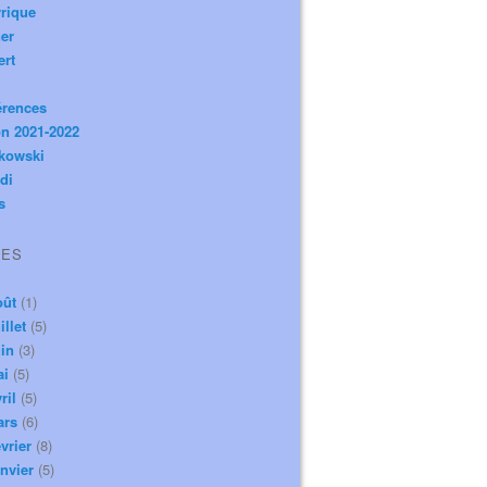
rique
er
ert
érences
n 2021-2022
ikowski
di
s
VES
oût
(1)
illet
(5)
in
(3)
ai
(5)
ril
(5)
ars
(6)
vrier
(8)
nvier
(5)