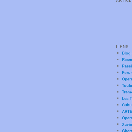
ARTIC
LIENS
Blog
Resm
Pass
Foru
Oper
Toute
Trem
Les T
Cultu
ARTE
Oper
Xavie
Ghera