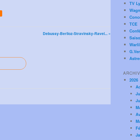
TV Ly
Wagn
Conc
TCE
Conf
Debussy-Berlioz-Stravinsky-Ravel... »
Saiso
Warl
G.Ver
Astre
ARCHI
2026
A
Ju
Ju
M
Av
M
Fé
Ja