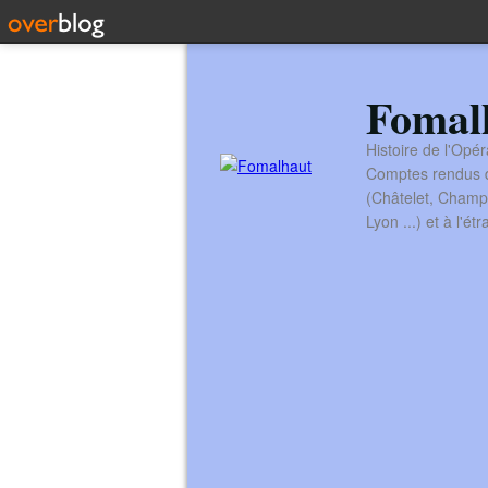
Fomal
Histoire de l'Opér
Comptes rendus de
(Châtelet, Champ
Lyon ...) et à l'é