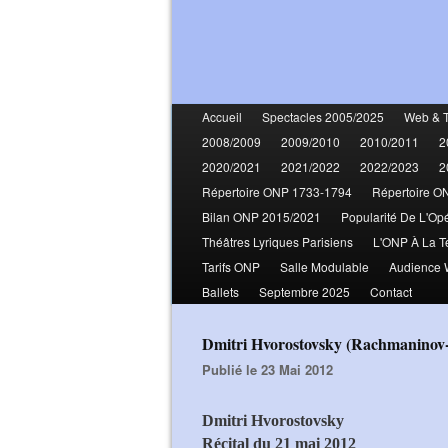
Accueil
Spectacles 2005/2025
Web & 
2008/2009
2009/2010
2010/2011
2
2020/2021
2021/2022
2022/2023
2
Répertoire ONP 1733-1794
Répertoire O
Bilan ONP 2015/2021
Popularité De L'Op
Théâtres Lyriques Parisiens
L'ONP À La T
Tarifs ONP
Salle Modulable
Audience
Ballets
Septembre 2025
Contact
Dmitri Hvorostovsky (Rachmaninov-
Publié le 23 Mai 2012
Dmitri Hvorostovsky
Récital du 21 mai 2012