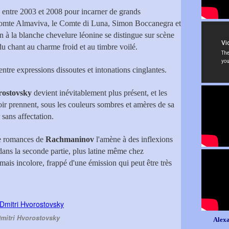
s entre 2003 et 2008 pour incarner de grands
 Comte Almaviva, le Comte di Luna, Simon Boccanegra et
en à la blanche chevelure léonine se distingue sur scène
t du chant au charme froid et au timbre voilé.
s entre expressions dissoutes et intonations cinglantes.
rostovsky
devient inévitablement plus présent, et les
oir prennent, sous les couleurs sombres et amères de sa
 sans affectation.
re romances de
Rachmaninov
l'amène à des inflexions
e dans la seconde partie, plus latine même chez
mais incolore, frappé d'une émission qui peut être très
mitri Hvorostovsky
Alexa