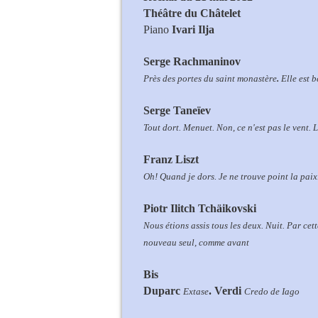
Théâtre du Châtelet
Piano
Ivari Ilja
Serge Rachmaninov
Près des portes du saint monastère
.
Elle est b
Serge Taneïev
Tout dort
. Menuet
. Non, ce n'est pas le vent
. 
Franz Liszt
Oh! Quand je dors
. Je ne trouve point la paix
Piotr Ilitch Tchäikovski
Nous étions assis tous les deux
. Nuit
. Par cet
nouveau seul, comme avant
Bis
Duparc
. Verdi
Extase
Credo de Iago