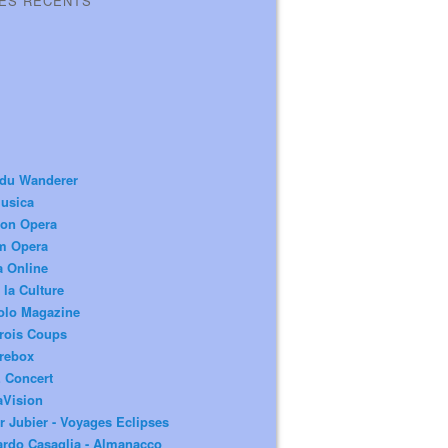
LES RÉCENTS
 du Wanderer
usica
ion Opera
m Opera
a Online
 la Culture
olo Magazine
rois Coups
rebox
 Concert
aVision
r Jubier - Voyages Eclipses
rdo Casaglia - Almanacco