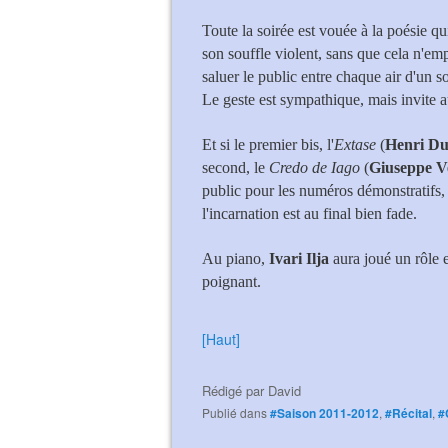
Toute la soirée est vouée à la poésie q
son souffle violent, sans que cela n'emp
saluer le public entre chaque air d'un so
Le geste est sympathique, mais invite au
Et si le premier bis, l'
Extase
(
Henri D
second, le
Credo de Iago
(
Giuseppe V
public pour les numéros démonstratifs,
l'incarnation est au final bien fade.
Au piano,
Ivari Ilja
aura joué un rôle e
poignant.
[Haut]
Rédigé par
David
Publié dans
#Saison 2011-2012
,
#Récital
,
#