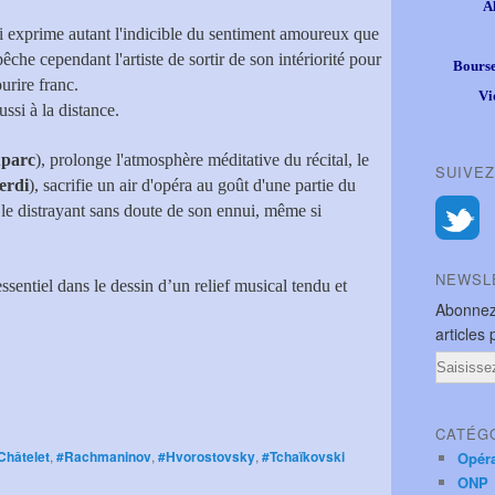
A
ui exprime autant l'indicible du sentiment amoureux que
êche cependant l'artiste de sortir de son intériorité pour
Bourse
urire franc.
Vi
ssi à la distance.
uparc
), prolonge l'atmosphère méditative du récital, le
SUIVEZ
erdi
), sacrifie un air d'opéra au goût d'une partie du
 le distrayant sans doute de son ennui, même si
NEWSL
ssentiel dans le dessin d’un relief musical tendu et
Abonnez
articles 
Email
CATÉG
Châtelet
,
#Rachmaninov
,
#Hvorostovsky
,
#Tchaïkovski
Opér
ONP