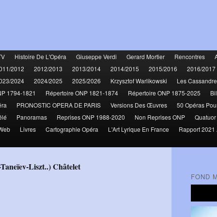
TV
Histoire De L'Opéra
Giuseppe Verdi
Gerard Mortier
Rencontres
011/2012
2012/2013
2013/2014
2014/2015
2015/2016
2016/2017
023/2024
2024/2025
2025/2026
Krzysztof Warlikowski
Les Cassandre
NP 1794-1821
Répertoire ONP 1821-1874
Répertoire ONP 1875-2025
Bi
éra
PRONOSTIC OPERA DE PARIS
Versions Des Œuvres
50 Opéras Pou
élé
Panoramas
Reprises ONP 1988-2020
Non Reprises ONP
Quatuor
 Web
Livres
Cartographie Opéra
L'Art Lyrique En France
Rapport 2021 
Taneïev-Liszt..) Châtelet
FOND 