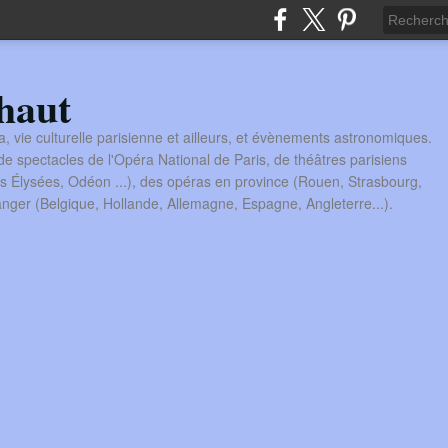
haut
a, vie culturelle parisienne et ailleurs, et évènements astronomiques.
 spectacles de l'Opéra National de Paris, de théâtres parisiens
s Élysées, Odéon ...), des opéras en province (Rouen, Strasbourg,
tranger (Belgique, Hollande, Allemagne, Espagne, Angleterre...).