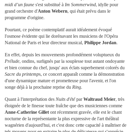
midi d’un faune
s'est substitué à
Im Sommerwind
, idylle pour
grand orchestre d'
Anton Webern
, qui était prévu dans le
programme d'origine.
Pourtant, ce poème contemplatif aurait idéalement évoqué
l'osmose évidente qui lie dorénavant les musiciens de l'Opéra
National de Paris et leur directeur musical,
Philippe Jordan
.
En effet, depuis les mouvements profondément voluptueux du
Prélude
, ondins, surlignés par la souplesse tout autant ondoyante
et bien connue du chef, jusqu' aux éclats superbement colorés du
Sacre du printemp
s, ce concert apparaît comme la démonstration
d'une dynamique mature et prometteuse pour l'avenir, et l'on
songe déjà à la prochaine reprise du
Ring
.
Quant à l'interprétation des
Nuits d'été
par
Waltraud Meier
, très
éloignée de le finesse toute fraîche que des musiciennes comme
Anne-Catherine Gillet
ont récemment gravée, elle est le chant
nocturne de la représentante la plus expressive de l'art théâtral
wagnérien d'aujourd'hui, et c'est donc cette capacité à maîtriser de
tels moyens pour en extraire le plus de délicatesse qui s'apprécie