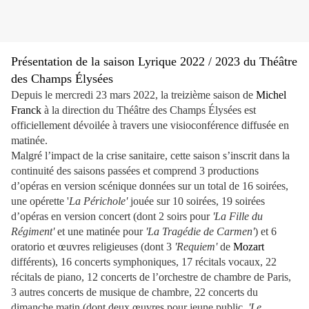
Présentation de la saison Lyrique 2022 / 2023 du Théâtre
des Champs Élysées
Depuis le mercredi 23 mars 2022, la treizième saison de
Michel
Franck
à la direction du Théâtre des Champs Élysées est
officiellement dévoilée à travers une visioconférence diffusée en
matinée.
Malgré l’impact de la crise sanitaire, cette saison s’inscrit dans la
continuité des saisons passées et comprend 3 productions
d’opéras en version scénique données sur un total de 16 soirées,
une opérette '
La Périchole'
jouée sur 10 soirées, 19 soirées
d’opéras en version concert (dont 2 soirs pour
'La Fille du
Régiment'
et une matinée pour
'La Tragédie de Carmen'
) et 6
oratorio et œuvres religieuses (dont 3
'Requiem'
de
Mozart
différents), 16 concerts symphoniques, 17 récitals vocaux, 22
récitals de piano, 12 concerts de l’orchestre de chambre de Paris,
3 autres concerts de musique de chambre, 22 concerts du
dimanche matin (dont deux œuvres pour jeune public,
'Le