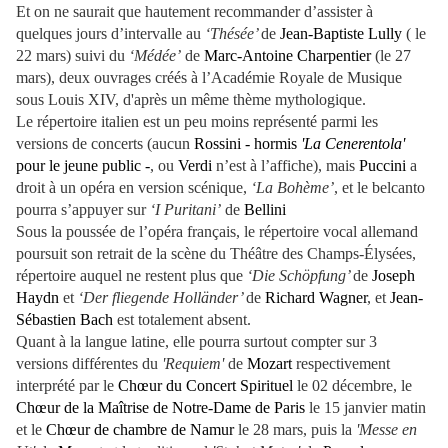
Et on ne saurait que hautement recommander d’assister à
quelques jours d’intervalle au
‘Thésée’
de
Jean-Baptiste Lully
( le
22 mars) suivi du
‘Médée’
de
Marc-Antoine Charpentier
(le 27
mars), deux ouvrages créés à l’Académie Royale de Musique
sous Louis XIV, d'après un même thème mythologique.
Le répertoire italien est un peu moins représenté parmi les
versions de concerts (aucun
Rossini - hormis
'La Cenerentola'
pour le jeune public -
, ou
Verdi
n’est à l’affiche), mais
Puccini
a
droit à un opéra en version scénique,
‘La Bohème’
, et le belcanto
pourra s’appuyer sur
‘I Puritani’
de
Bellini
Sous la poussée de l’opéra français, le répertoire vocal allemand
poursuit son retrait de la scène du Théâtre des Champs-Élysées,
répertoire auquel ne restent plus que
‘Die Schöpfung’
de
Joseph
Haydn
et
‘Der fliegende Holländer’
de
Richard Wagner
, et
Jean-
Sébastien Bach
est totalement absent.
Quant à la langue latine, elle pourra surtout compter sur 3
versions différentes du
'Requiem'
de
Mozart
respectivement
interprété par le
Chœur du Concert Spirituel
le 02 décembre, le
Chœur de la Maîtrise de Notre-Dame de Paris
le 15 janvier matin
et le
Chœur de chambre de Namur
le 28 mars, puis la
'Messe en