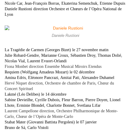
Nicole Car, Jean-François Borras, Ekaterina Semenchuk, Etienne Dupuis
Daniele Rustioni direction Orchestre et Chœurs de l’Opéra National de
Lyon
Daniele Rustioni
La Tragédie de Carmen (Georges Bizet) le 27 novembre matin
Julie Robard-Gendre, Marianne Croux, Sébastien Droy, Thomas Dolié,
Nicolas Vial, Laurent Evuort-Orlandi
Fiona Monbet direction Ensembe Musical Miroirs Etendus
Requiem (Wolfgang Amadeus Mozart) le 02 décembre
Amina Edris, Eléonore Pancrazi, Amitai Pati, Alexandre Duhamel
Hervé Niquet direction, Orchestre de chambre de Paris, Chœur du
Concert Spirituel
Lakmé (Léo Delibes) le 14 décembre
Sabine Devieilhe, Cyrille Dubois, Fleur Barron, Pierre Doyen, Lionel
Lhote, Erminie Blondel, Charlotte Bonnet, Svetlana Lifar
Laurent Campellone direction, Orchestre Philharmonique de Monte-
Carlo, Chœur de l’Opéra de Monte-Carlo
Stabat Mater (Giovanni Battista Pergolesi) le 07 janvier
Bruno de Sá, Carlo Vistoli