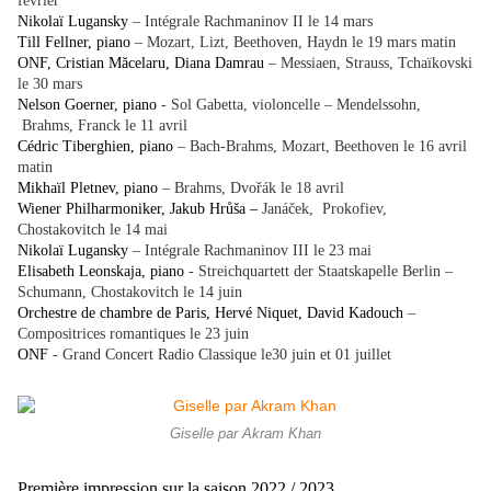
février
Nikolaï Lugansky
– Intégrale Rachmaninov II le 14 mars
Till Fellner, piano
– Mozart, Lizt, Beethoven, Haydn le 19 mars matin
ONF, Cristian Măcelaru, Diana Damrau
– Messiaen, Strauss, Tchaïkovski
le 30 mars
Nelson Goerner, piano
- Sol Gabetta, violoncelle – Mendelssohn,
Brahms, Franck le 11 avril
Cédric Tiberghien, piano
– Bach-Brahms, Mozart, Beethoven le 16 avril
matin
Mikhaïl Pletnev, piano
– Brahms, Dvořák le 18 avril
Wiener Philharmoniker, Jakub Hrůša –
Janáček, Prokofiev,
Chostakovitch le 14 mai
Nikolaï Lugansky
– Intégrale Rachmaninov III le 23 mai
Elisabeth Leonskaja, piano
- Streichquartett der Staatskapelle Berlin –
Schumann, Chostakovitch le 14 juin
Orchestre de chambre de Paris, Hervé Niquet, David Kadouch
–
Compositrices romantiques le 23 juin
ONF
- Grand Concert Radio Classique le30 juin et 01 juillet
Giselle par Akram Khan
Première impression sur la saison 2022 / 2023