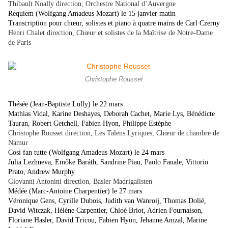
Thibault Noally direction, Orchestre National d’Auvergne
Requiem (Wolfgang Amadeus Mozart) le 15 janvier matin
Transcription pour chœur, solistes et piano à quatre mains de Carl Czerny
Henri Chalet direction, Chœur et solistes de la Maîtrise de Notre-Dame
de Paris
Christophe Rousset
Thésée (Jean-Baptiste Lully) le 22 mars
Mathias Vidal, Karine Deshayes, Deborah Cachet, Marie Lys, Bénédicte
Tauran, Robert Getchell, Fabien Hyon, Philippe Estèphe
Christophe Rousset direction, Les Talens Lyriques, Chœur de chambre de
Namur
Così fan tutte (Wolfgang Amadeus Mozart) le 24 mars
Julia Lezhneva, Emőke Baráth, Sandrine Piau, Paolo Fanale, Vittorio
Prato, Andrew Murphy
Giovanni Antonini direction, Basler Madrigalisten
Médée (Marc-Antoine Charpentier) le 27 mars
Véronique Gens, Cyrille Dubois, Judith van Wanroij, Thomas Dolié,
David Witczak, Hélène Carpentier, Chloé Briot, Adrien Fournaison,
Floriane Hasler, David Tricou, Fabien Hyon, Jehanne Amzal, Marine