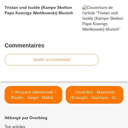
Tristan und Isolde (Kampe Skelton
Pape Koenigs Warlikowski) Munich
Commentaires
Ajouter un commentaire
< Wozzeck (Westbroek -
Cendrillon - Massenet
Reuter - Siegel - Mälkki -
(Erraught - Stephany - Kim
Kentridge) Opéra de Paris
- Rizzi - Clément) Opéra de
Paris >
Hébergé par Overblog
Top articles