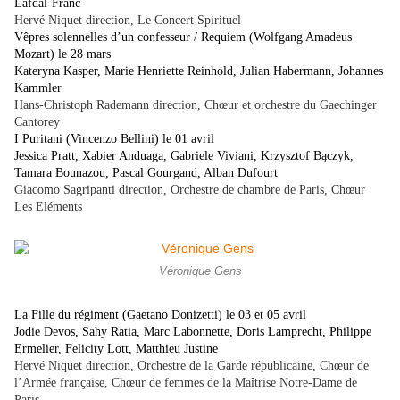
Lafdal-Franc
Hervé Niquet direction, Le Concert Spirituel
Vêpres solennelles d’un confesseur / Requiem (Wolfgang Amadeus
Mozart) le 28 mars
Kateryna Kasper, Marie Henriette Reinhold, Julian Habermann, Johannes
Kammler
Hans-Christoph Rademann direction, Chœur et orchestre du Gaechinger
Cantorey
I Puritani (Vincenzo Bellini) le 01 avril
Jessica Pratt, Xabier Anduaga, Gabriele Viviani, Krzysztof Bączyk,
Tamara Bounazou, Pascal Gourgand, Alban Dufourt
Giacomo Sagripanti direction, Orchestre de chambre de Paris, Chœur
Les Eléments
Véronique Gens
La Fille du régiment (Gaetano Donizetti) le 03 et 05 avril
Jodie Devos, Sahy Ratia, Marc Labonnette, Doris Lamprecht, Philippe
Ermelier, Felicity Lott, Matthieu Justine
Hervé Niquet direction, Orchestre de la Garde républicaine, Chœur de
l’Armée française, Chœur de femmes de la Maîtrise Notre-Dame de
Paris