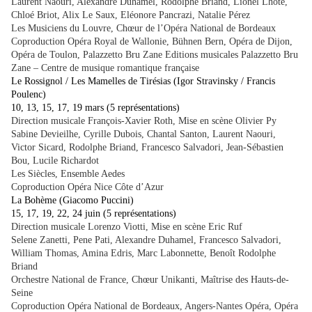
Laurent Naouri, Alexandre Duhamel, Rodolphe Briand, Lionel Lhote,
Chloé Briot, Alix Le Saux, Eléonore Pancrazi, Natalie Pérez
Les Musiciens du Louvre, Chœur de l’Opéra National de Bordeaux
Coproduction Opéra Royal de Wallonie, Bühnen Bern, Opéra de Dijon,
Opéra de Toulon, Palazzetto Bru Zane Editions musicales Palazzetto Bru
Zane – Centre de musique romantique française
Le Rossignol / Les Mamelles de Tirésias (Igor Stravinsky / Francis
Poulenc)
10, 13, 15, 17, 19 mars (5 représentations)
Direction musicale François-Xavier Roth, Mise en scène Olivier Py
Sabine Devieilhe, Cyrille Dubois, Chantal Santon, Laurent Naouri,
Victor Sicard, Rodolphe Briand, Francesco Salvadori, Jean-Sébastien
Bou, Lucile Richardot
Les Siècles, Ensemble Aedes
Coproduction Opéra Nice Côte d’Azur
La Bohème (Giacomo Puccini)
15, 17, 19, 22, 24 juin (5 représentations)
Direction musicale Lorenzo Viotti, Mise en scène Eric Ruf
Selene Zanetti, Pene Pati, Alexandre Duhamel, Francesco Salvadori,
William Thomas, Amina Edris, Marc Labonnette, Benoît Rodolphe
Briand
Orchestre National de France, Chœur Unikanti, Maîtrise des Hauts-de-
Seine
Coproduction Opéra National de Bordeaux, Angers-Nantes Opéra, Opéra