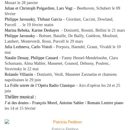
Mozart le 28 janvier
Julian et Christoph Prégardien, Lars Vogt
– Beethoven, Schubert le 09
février
Philippe Jaroussky, Thibaut Garcia
– Giordani, Caccini, Dowland,
Purcell … le 19 février matin
Marina Rebeka, Karine Deshayes
- Donizetti, Rossini, Bellini le 21 mars
Philippe Jaroussky
- Boësset, Bataille, De Bailly, Guédron, Moulinié,
Lambert, Monteverdi, Rossi, Purcell le 29 mars
Julia Lezhneva, Carlo Vistoli
- Porpora, Haendel, Graun, Vivaldi le 10
mai
Natalie Dessay, Philippe Cassard
- Fanny Hensel-Mendelssohn, Clara
Schumann, Alma Mahler, Massenet, Gounod, Debussy, Poulenc,
Stravinsky le 22 mai
Rolando Villazón
- Donizetti, Verdi, Massenet Zarzuelas et chansons
napolitaines le 29 juin
La Folle soirée de l’Opéra Radio Classiqu
e - Airs d'opéras les 24 et 25
juin
Théâtre musical :
J’ai des doutes - François Morel, Antoine Sahler / Romain Lemire piano
les 14 et 15 février
Patricia Petibon