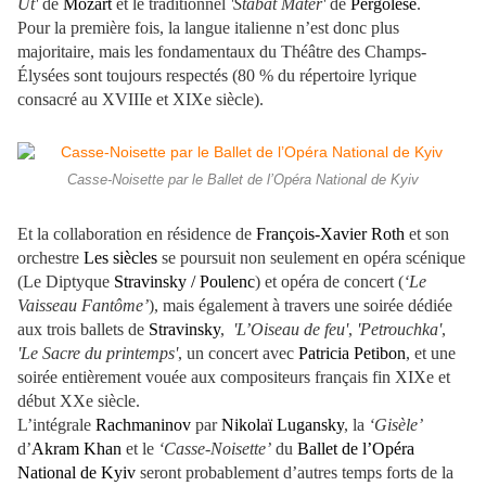
Ut'
de
Mozart
et le traditionnel
'Stabat Mater'
de
Pergolese
.
Pour la première fois, la langue italienne n’est donc plus
majoritaire, mais les fondamentaux du Théâtre des Champs-
Élysées sont toujours respectés (80 % du répertoire lyrique
consacré au XVIIIe et XIXe siècle).
Casse-Noisette par le Ballet de l’Opéra National de Kyiv
Et la collaboration en résidence de
François-Xavier Roth
et son
orchestre
Les siècles
se poursuit non seulement en opéra scénique
(Le Diptyque
Stravinsky / Poulenc
) et opéra de concert (
‘Le
Vaisseau Fantôme’
), mais également à travers une soirée dédiée
aux trois ballets de
Stravinsky
,
'L’Oiseau de feu'
,
'Petrouchka'
,
'Le Sacre du printemps'
, un concert avec
Patricia Petibon
, et une
soirée entièrement vouée aux compositeurs français fin XIXe et
début XXe siècle.
L’intégrale
Rachmaninov
par
Nikolaï Lugansky
, la
‘Gisèle’
d’
Akram Khan
et le
‘Casse-Noisette’
du
Ballet de l’Opéra
National de Kyiv
seront probablement d’autres temps forts de la