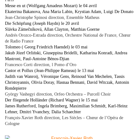
Messe en ut (Wolfgang Amadeus Mozart) le 04 avril
Ekaterina Bakanova, Ana Maria Labin, Krystian Adam, Luigi De Donato
Jean-Christophe Spinosi direction, Ensemble Matheus
Die Schöpfung (Joseph Haydn) le 20 avril
Slávka Zámečníková, Allan Clayton, Matthias Goerne
Andrés Orozco-Estrada direction, Orchestre National de France, Chœur
de Radio France
Tolomeo ( Georg Friedrich Haendel) le 03 mai
Jakub Józef Orliński, Giuseppina Bridelli, Katharina Konradi, Andrea
Mastroni, Paul-Antoine Bénos-Djian
Francesco Corti direction, l Pomo d’Oro
Castor et Pollux (Jean-Philippe Rameau) le 13 mai
Judith van Wanroij, Véronique Gens, Reinoud Van Mechelen, Tassis
Christoyannis, Olivia Doray, Hasnaa Bennani, David Witczak, Antonin
Rondepierre
György Vashegyi direction, Orfeo Orchestra – Purcell Choir
Der fliegende Holländer (Richard Wagner) le 15 mai
James Rutherford, Ingela Brimberg, Maximilian Schmidt, Karl-Heinz
Lehner, Dmitri Yvanchey, Dalia Schaechter
François-Xavier Roth direction, Les Siècles – Chœur de l’Opéra de
Cologne