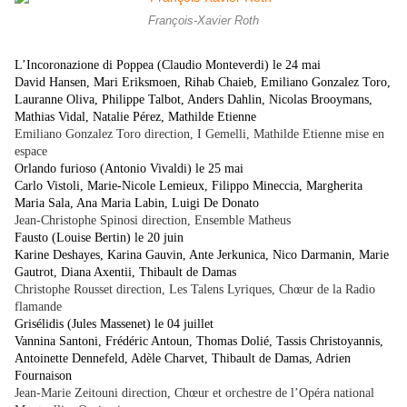
François-Xavier Roth
L’Incoronazione di Poppea (Claudio Monteverdi) le 24 mai
David Hansen, Mari Eriksmoen, Rihab Chaieb, Emiliano Gonzalez Toro,
Lauranne Oliva, Philippe Talbot, Anders Dahlin, Nicolas Brooymans,
Mathias Vidal, Natalie Pérez, Mathilde Etienne
Emiliano Gonzalez Toro direction, I Gemelli, Mathilde Etienne mise en
espace
Orlando furioso (Antonio Vivaldi) le 25 mai
Carlo Vistoli, Marie-Nicole Lemieux, Filippo Mineccia, Margherita
Maria Sala, Ana Maria Labin, Luigi De Donato
Jean-Christophe Spinosi direction, Ensemble Matheus
Fausto (Louise Bertin) le 20 juin
Karine Deshayes, Karina Gauvin, Ante Jerkunica, Nico Darmanin, Marie
Gautrot, Diana Axentii, Thibault de Damas
Christophe Rousset direction, Les Talens Lyriques, Chœur de la Radio
flamande
Grisélidis (Jules Massenet) le 04 juillet
Vannina Santoni, Frédéric Antoun, Thomas Dolié, Tassis Christoyannis,
Antoinette Dennefeld, Adèle Charvet, Thibault de Damas, Adrien
Fournaison
Jean-Marie Zeitouni direction, Chœur et orchestre de l’Opéra national