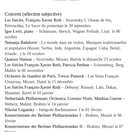
Concerts (sélection subjective)
Les Siècles, François-Xavier Roth
- Stravinsky L’Oiseau de feu,
Petrouchka, Le Sacre du printemps le 30 septembre
Igor Levit, piano
– Schumann, Hersch, Wagner Prélude, Liszt le 06
octobre
Nemanja Radulović
- Le monde dans un violon, Musiques traditionnelles
et populaires (Russie, Serbie, Inde, Argentine, Espagne, Cuba, Brésil,
Irlande...) le 18 octobre
Quatuor Hanson
– Stravinsky, Mozart, Bartok le dimanche 23 octobre
Les Siècles François-Xavier Roth, Patricia Petibon –
Schoenberg, Berg,
Mahler le 06 novembre
Orchestre de chambre de Paris, Trevor Pinnock
- Les Vents Français
Cimarosa, Mozart, Danzi le 15 décembre
Les Siècles François-Xavier Roth
– Debussy, Roussel, Lalo, Dukas,
Massenet, Ravel le 10 janvier
Netherlands Philharmonic Orchestra, Lorenzo Viotti, Matthias Goerne
–
Webern, Mahler, Brahms le 24 janvier
Nikolaï Lugansky
– Intégrale Rachmaninov I le 01 février
Konzertmeister der Berliner Philharmoniker I
– Brahms, Mozart le 06
février
Konzertmeister der Berliner Philharmoniker II
– Brahms, Mozart le 07