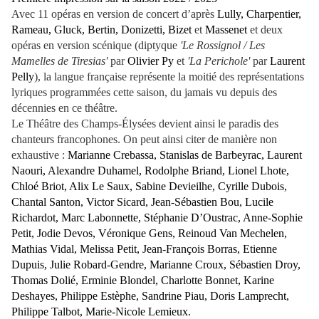
Avec 11 opéras en version de concert d’après
Lully, Charpentier,
Rameau, Gluck, Bertin, Donizetti, Bizet
et
Massenet
et deux
opéras en version scénique (diptyque
'Le Rossignol / Les
Mamelles de Tiresias'
par
Olivier Py
et
'La Perichole'
par
Laurent
Pelly
), la langue française représente la moitié des représentations
lyriques programmées cette saison, du jamais vu depuis des
décennies en ce théâtre.
Le Théâtre des Champs-Élysées devient ainsi le paradis des
chanteurs francophones. On peut ainsi citer de manière non
exhaustive :
Marianne Crebassa, Stanislas de Barbeyrac, Laurent
Naouri, Alexandre Duhamel, Rodolphe Briand, Lionel Lhote,
Chloé Briot, Alix Le Saux, Sabine Devieilhe, Cyrille Dubois,
Chantal Santon, Victor Sicard, Jean-Sébastien Bou, Lucile
Richardot, Marc Labonnette, Stéphanie D’Oustrac, Anne-Sophie
Petit, Jodie Devos, Véronique Gens, Reinoud Van Mechelen,
Mathias Vidal, Melissa Petit, Jean-François Borras, Etienne
Dupuis, Julie Robard-Gendre, Marianne Croux, Sébastien Droy,
Thomas Dolié, Erminie Blondel, Charlotte Bonnet, Karine
Deshayes, Philippe Estèphe, Sandrine Piau, Doris Lamprecht,
Philippe Talbot, Marie-Nicole Lemieux.