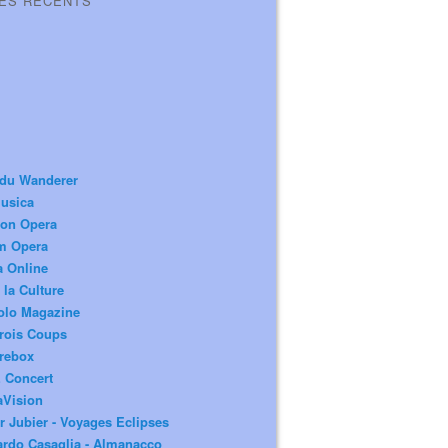
LES RÉCENTS
 du Wanderer
usica
ion Opera
m Opera
a Online
 la Culture
olo Magazine
rois Coups
rebox
 Concert
aVision
r Jubier - Voyages Eclipses
rdo Casaglia - Almanacco