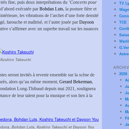
très fine, puis deux interprétations du
‘Concerto pour
TV Ly
e d’abord exécutée par
Bohdan Luts
, la posture fière et
Wagn
térieure, les vibrations de l’archet d’une forte densité
Conc
TCE
é, farouche et maîtrisé, et l’autre jouée par
Dayoon
Conf
tive s’affirmer avec un superbe travail sur les nuances
Saiso
Warl
G.Ver
Astre
Koshiro Takeuchi
ARCHI
2026
stes seront invités à revenir ensemble sur la scène de
A
marès, alors qu’au même moment,
Gerard Bekerman
,
Ju
a fondation Long-Thibaud depuis mai 2021, soulignera
Ju
ance de leur talent pour la musique et son lien à la
M
Av
M
Fé
Ja
edona, Bohdan Luts, Koshiro Takeuchi et Dayoon You