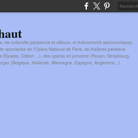
haut
a, vie culturelle parisienne et ailleurs, et évènements astronomiques.
 spectacles de l'Opéra National de Paris, de théâtres parisiens
s Élysées, Odéon ...), des opéras en province (Rouen, Strasbourg,
tranger (Belgique, Hollande, Allemagne, Espagne, Angleterre...).