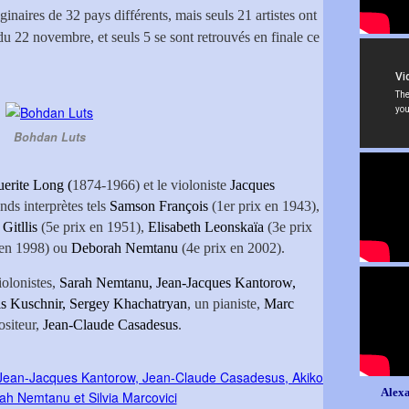
naires de 32 pays différents, mais seuls 21 artistes ont
 du 22 novembre, et seuls 5 se sont retrouvés en finale ce
Bohdan Luts
erite Long (
1874-1966) et le violoniste
Jacques
nds interprètes tels
Samson François
(1er prix en 1943),
 Gitllis
(5e prix en 1951),
Elisabeth Leonskaïa
(3e prix
 en 1998) ou
Deborah Nemtanu
(4e prix en 2002).
iolonistes,
Sarah Nemtanu, Jean-Jacques Kantorow,
is Kuschnir, Sergey Khachatryan
, un pianiste,
Marc
ositeur,
Jean-Claude Casadesus
.
Alexa