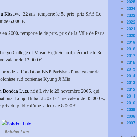
2025
2024
u Kitsuwa
, 22 ans, remporte le 5e prix, prix SAS Le
2023
r de 6.000 €.
2022
2021
e en 2000, remporte le 4e prix, prix de la Ville de Paris
2020
2019
2018
u Tokyo College of Music High School, décroche le 3e
2017
une valeur de 12.000 €.
2016
2015
ix, prix de la Fondation BNP Parisbas d’une valeur de
2014
 violoniste sud-coréenne Kyung Ji Min.
2013
2012
en
Bohdan Luts
, né à Lviv le 28 novembre 2005, qui
2011
rnational Long-Thibaud 2023 d’une valeur de 35.000 €,
2010
e prix du public d’une valeur de 8.000 €.
2009
2008
2007
Bohdan Luts