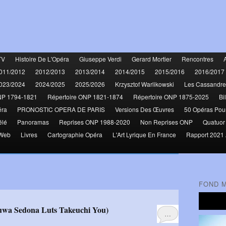
TV
Histoire De L'Opéra
Giuseppe Verdi
Gerard Mortier
Rencontres
011/2012
2012/2013
2013/2014
2014/2015
2015/2016
2016/2017
023/2024
2024/2025
2025/2026
Krzysztof Warlikowski
Les Cassandre
NP 1794-1821
Répertoire ONP 1821-1874
Répertoire ONP 1875-2025
Bi
éra
PRONOSTIC OPERA DE PARIS
Versions Des Œuvres
50 Opéras Pou
élé
Panoramas
Reprises ONP 1988-2020
Non Reprises ONP
Quatuor
 Web
Livres
Cartographie Opéra
L'Art Lyrique En France
Rapport 2021 
FOND 
suwa Sedona Luts Takeuchi You)
…