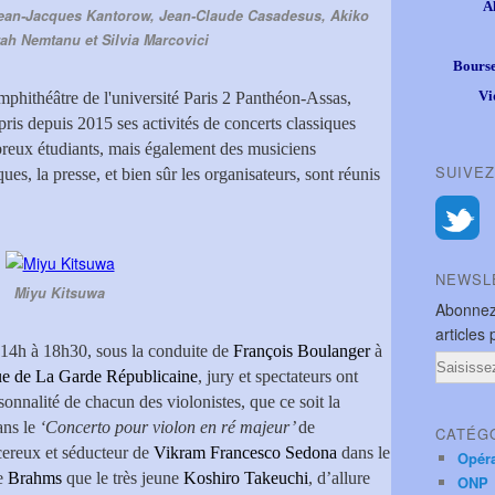
A
Jean-Jacques Kantorow, Jean-Claude Casadesus, Akiko
ah Nemtanu et Silvia Marcovici
Bourse
Vi
mphithéâtre de l'université Paris 2 Panthéon-Assas,
pris depuis 2015 ses activités de concerts classiques
reux étudiants, mais également des musiciens
SUIVEZ
ues, la presse, et bien sûr les organisateurs, sont réunis
NEWSL
Miyu Kitsuwa
Abonnez
articles 
14h à 18h30, sous la conduite de
François Boulanger
à
Email
e de La Garde Républicaine
, jury et spectateurs ont
rsonnalité de chacun des violonistes, que ce soit la
ns le
‘Concerto pour violon en ré majeur’
de
CATÉG
cereux et séducteur de
Vikram Francesco Sedona
dans le
Opér
e
Brahms
que le très jeune
Koshiro Takeuchi
, d’allure
ONP