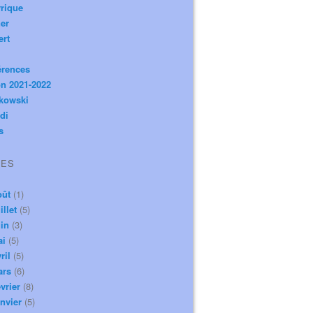
rique
er
ert
érences
n 2021-2022
ikowski
di
s
VES
oût
(1)
illet
(5)
in
(3)
ai
(5)
ril
(5)
ars
(6)
vrier
(8)
nvier
(5)