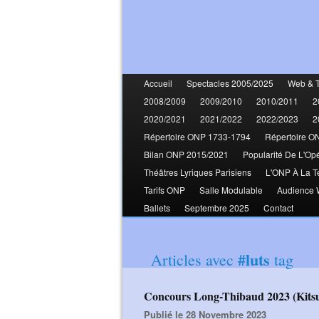
Accueil
Spectacles 2005/2025
Web & 
2008/2009
2009/2010
2010/2011
2
2020/2021
2021/2022
2022/2023
2
Répertoire ONP 1733-1794
Répertoire O
Bilan ONP 2015/2021
Popularité De L'Op
Théâtres Lyriques Parisiens
L'ONP À La T
Tarifs ONP
Salle Modulable
Audience
Ballets
Septembre 2025
Contact
#luts
Articles avec
tag
Concours Long-Thibaud 2023 (Kit
Publié le 28 Novembre 2023