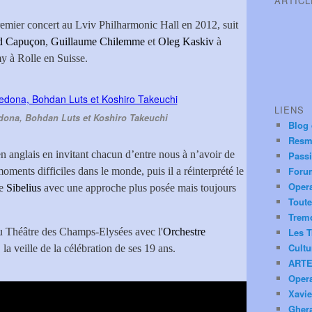
ARTIC
remier concert au Lviv Philharmonic Hall en 2012, suit
d Capuçon
,
Guillaume Chilemme
et
Oleg Kaskiv
à
 à Rolle en Suisse.
LIENS
dona, Bohdan Luts et Koshiro Takeuchi
Blog
Resm
 en anglais en invitant chacun d’entre nous à n’avoir de
Pass
Foru
ments difficiles dans le monde, puis il a réinterprété le
Oper
e
Sibelius
avec une approche plus posée mais toujours
Toute
.
Trem
au Théâtre des Champs-Elysées avec l'
Orchestre
Les T
Cultu
, la veille de la célébration de ses 19 ans.
ARTE
Oper
Xavie
Ghera