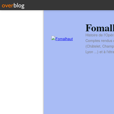
Fomal
Histoire de l'Opér
Comptes rendus de
(Châtelet, Champ
Lyon ...) et à l'é