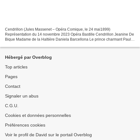
Cendrillon (Jules Massenet – Opéra Comique, le 24 mai1899)
Représentation du 14 novembre 2023 Opéra Bastille Cendrillon Jeanine De
Bique Madame de la Haltière Daniela Barcellona Le prince charmant Paula
Murrihy La fée Caroline Wettergreen Noémie Emy Gazeilles...
Hébergé par Overblog
Top articles
Pages
Contact
Signaler un abus
C.G.U.
Cookies et données personnelles
Préférences cookies
Voir le profil de David sur le portail Overblog