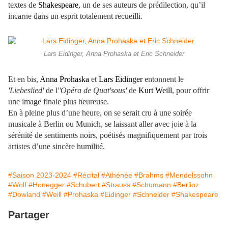
textes de
Shakespeare
, un de ses auteurs de prédilection, qu’il
incarne dans un esprit totalement recueilli.
Lars Eidinger, Anna Prohaska et Eric Schneider
Et en bis,
Anna Prohaska
et
Lars Eidinger
entonnent le
'Liebeslied'
de l'
'Opéra de Quat'sous'
de
Kurt Weill
, pour offrir
une image finale plus heureuse.
En à pleine plus d’une heure, on se serait cru à une soirée
musicale à Berlin ou Munich, se laissant aller avec joie à la
sérénité de sentiments noirs, poétisés magnifiquement par trois
artistes d’une sincère humilité.
#Saison 2023-2024
#Récital
#Athénée
#Brahms
#Mendelssohn
#Wolf
#Honegger
#Schubert
#Strauss
#Schumann
#Berlioz
#Dowland
#Weill
#Prohaska
#Eidinger
#Schneider
#Shakespeare
Partager