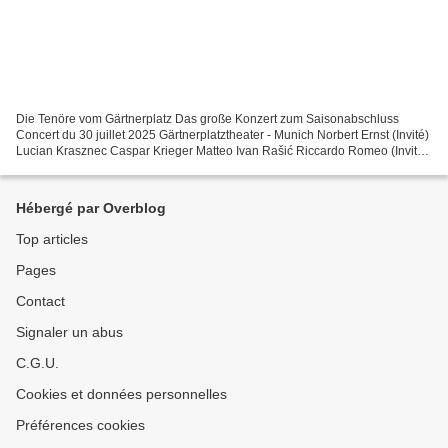
Die Tenöre vom Gärtnerplatz Das große Konzert zum Saisonabschluss
Concert du 30 juillet 2025 Gärtnerplatztheater - Munich Norbert Ernst (Invité)
Lucian Krasznec Caspar Krieger Matteo Ivan Rašić Riccardo Romeo (Invité)
Alexandros Tsilogiannis Direction...
Hébergé par Overblog
Top articles
Pages
Contact
Signaler un abus
C.G.U.
Cookies et données personnelles
Préférences cookies