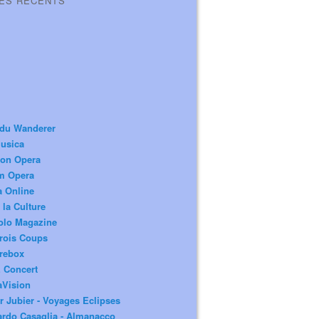
LES RÉCENTS
 du Wanderer
usica
ion Opera
m Opera
a Online
 la Culture
olo Magazine
rois Coups
rebox
 Concert
aVision
r Jubier - Voyages Eclipses
rdo Casaglia - Almanacco