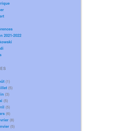
rique
er
ert
érences
n 2021-2022
ikowski
di
s
VES
oût
(1)
illet
(5)
in
(3)
ai
(5)
ril
(5)
ars
(6)
vrier
(8)
nvier
(5)