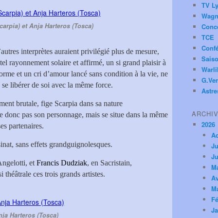
TV Ly
Wagn
carpia) et Anja Harteros (Tosca)
Conc
TCE
Conf
’autres interprètes auraient privilégié plus de mesure,
Saiso
el rayonnement solaire et affirmé, un si grand plaisir à
Warl
 forme et un cri d’amour lancé sans condition à la vie, ne
G.Ver
se libérer de soi avec la même force.
Astre
ment brutale, fige Scarpia dans sa nature
ARCHI
e donc pas son personnage, mais se situe dans la même
2026
es partenaires.
A
sinat, sans effets grandguignolesques.
Ju
Ju
Angelotti, et
Francis Dudziak
, en Sacristain,
M
théâtrale ces trois grands artistes.
Av
M
Fé
Ja
nja Harteros (Tosca)