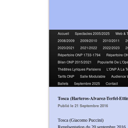
Accueil
Spectacles 2005/2025
Web & 
2008/2009
2009/2010
2010/2011
2
2020/2021
2021/2022
2022/2023
2
Répertoire ONP 1733-1794
Répertoire O
Bilan ONP 2015/2021
Popularité De L'Op
Théâtres Lyriques Parisiens
L'ONP À La T
Tarifs ONP
Salle Modulable
Audience
Ballets
Septembre 2025
Contact
Tosca (Harteros-Alvarez-Terfel-Etti
Publié le 21 Septembre 2016
Tosca (Giacomo Puccini)
Représentation du 20 septembre 2016