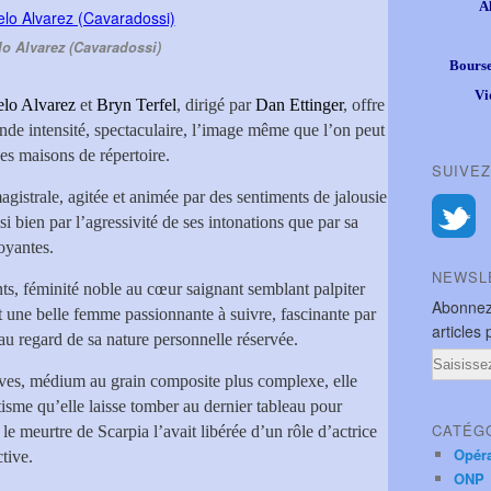
A
o Alvarez (Cavaradossi)
Bourse
Vi
elo Alvarez
et
Bryn Terfel
, dirigé par
Dan Ettinger
, offre
nde intensité, spectaculaire, l’image même que l’on peut
es maisons de répertoire.
SUIVEZ
gistrale, agitée et animée par des sentiments de jalousie
si bien par l’agressivité de ses intonations que par sa
oyantes.
NEWSL
ts, féminité noble au cœur saignant semblant palpiter
Abonnez
t une belle femme passionnante à suivre, fascinante par
articles 
 au regard de sa nature personnelle réservée.
Email
aves, médium au grain composite plus complexe, elle
sme qu’elle laisse tomber au dernier tableau pour
CATÉG
e meurtre de Scarpia l’avait libérée d’un rôle d’actrice
Opér
tive.
ONP