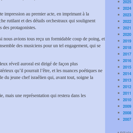
2025
2024
rte impression au premier acte, en imprimant à la
2023
e rutilant et des détails orchestraux qui soulignent
2022
s des protagonistes.
2021
2020
i nous avions tous reçu un formidable coup de poing, et
2019
'ensemble des musiciens pour un tel engagement, qui se
2018
2017
2016
leux réveil auroral est dirigé de façon plus
2015
térieux qu’il pourrait l’être, et les nuances poétiques ne
2014
e du jeune chef israélien qui, avant tout, soigne la
2013
2012
2011
ie, mais une représentation qui restera dans les
2010
2009
2008
2007