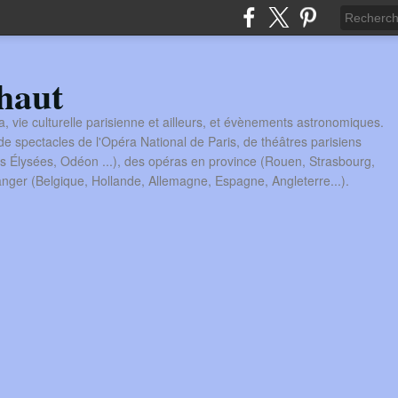
haut
a, vie culturelle parisienne et ailleurs, et évènements astronomiques.
 spectacles de l'Opéra National de Paris, de théâtres parisiens
s Élysées, Odéon ...), des opéras en province (Rouen, Strasbourg,
tranger (Belgique, Hollande, Allemagne, Espagne, Angleterre...).