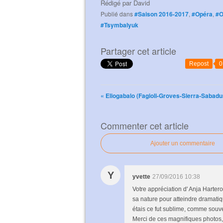
Rédigé par
David
Publié dans
#Saison 2016-2017
,
#Opéra
,
#
#Tsymbalyuk
Partager cet article
Repost
0
« Eliogabalo (Fagioli-Groves-Sierra-Sabadus
Commenter cet article
Ajouter un commentaire
Y
yvette
27/09/2016 10:38
Votre appréciation d' Anja Hartero
sa nature pour atteindre dramatiq
étais ce fut sublime, comme souve
Merci de ces magnifiques photos,