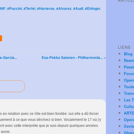
ARTIC
ONP
,
#Puccini
,
#Terfel
,
#Harteros
,
#Alvarez
,
#Audi
,
#Ettinger
,
LIENS
Blog
-Garcia...
Esa-Pekka Salonen - Philharmonia... »
Resm
Pass
Foru
Oper
Toute
Trem
Les T
Cultu
ARTE
s en relation avec ce rôle est bien fondée: oui elle a dû forcer
Oper
uement à ce que vous décrivez si bien. Vocalement le 17 où j'y
Xavie
nt avec cette interprète que je suis depuis quelques années.
 aussi.
Ghera