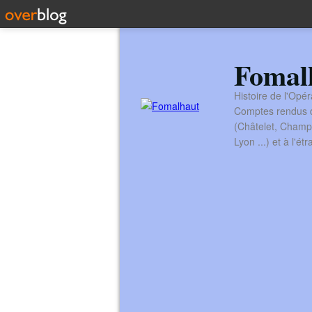
Fomal
Histoire de l'Opér
Comptes rendus de
(Châtelet, Champ
Lyon ...) et à l'é