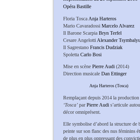
Opéra Bastille
Floria Tosca
Anja Harteros
Mario Cavaradossi
Marcelo Alvarez
Il Barone Scarpia
Bryn Terfel
Cesare Angelotti
Alexander Tsymbaly
Il Sagrestano
Francis Dudziak
Spoletta
Carlo Bosi
Mise en scène
Pierre Audi
(2014)
Direction musicale
Dan Ettinger
Anja Harteros (Tosca)
Remplaçant depuis 2014 la production
‘Tosca’
par
Pierre Audi
s’articule auto
décor omniprésent.
Elle symbolise d’abord la structure de 
peinte sur son flanc des nus féminins é
de plus en plus oppressant des conviction