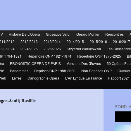
TV
Histoire De L'Opéra
Giuseppe Verdi
Gerard Mortier
Rencontres
011/2012
2012/2013
2013/2014
2014/2015
2015/2016
2016/2017
023/2024
2024/2025
2025/2026
Krzysztof Warlikowski
Les Cassandre
NP 1794-1821
Répertoire ONP 1821-1874
Répertoire ONP 1875-2025
Bi
éra
PRONOSTIC OPERA DE PARIS
Versions Des Œuvres
50 Opéras Pou
élé
Panoramas
Reprises ONP 1988-2020
Non Reprises ONP
Quatuor
 Web
Livres
Cartographie Opéra
L'Art Lyrique En France
Rapport 2021 
nger-Audi) Bastille
FOND 