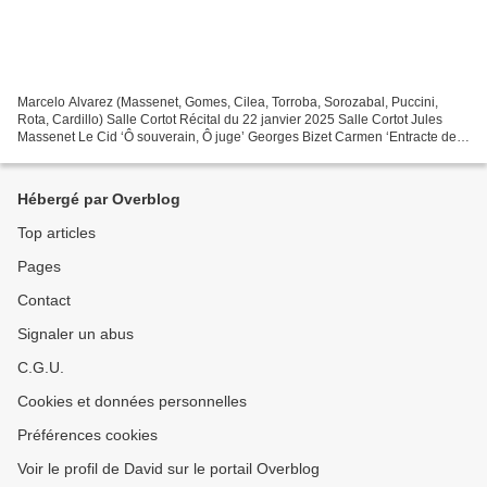
Marcelo Alvarez (Massenet, Gomes, Cilea, Torroba, Sorozabal, Puccini,
Rota, Cardillo) Salle Cortot Récital du 22 janvier 2025 Salle Cortot Jules
Massenet Le Cid ‘Ô souverain, Ô juge’ Georges Bizet Carmen ‘Entracte de
l’acte III’ (piano solo) Carlos Gomes...
Hébergé par Overblog
Top articles
Pages
Contact
Signaler un abus
C.G.U.
Cookies et données personnelles
Préférences cookies
Voir le profil de David sur le portail Overblog