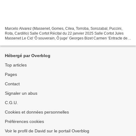
Marcelo Alvarez (Massenet, Gomes, Cilea, Torroba, Sorozabal, Puccini,
Rota, Cardillo) Salle Cortot Récital du 22 janvier 2025 Salle Cortot Jules
Massenet Le Cid ‘Ô souverain, Ô juge’ Georges Bizet Carmen ‘Entracte de
l’acte III’ (piano solo) Carlos Gomes...
Hébergé par Overblog
Top articles
Pages
Contact
Signaler un abus
C.G.U.
Cookies et données personnelles
Préférences cookies
Voir le profil de David sur le portail Overblog