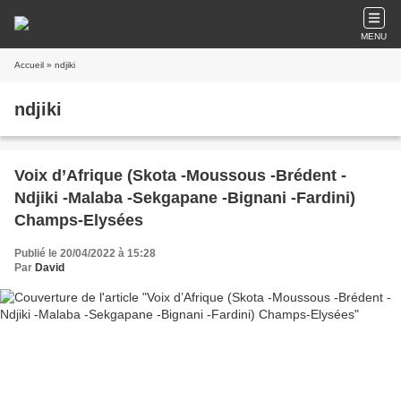
MENU
Accueil
» ndjiki
ndjiki
Voix d’Afrique (Skota -Moussous -Brédent -
Ndjiki -Malaba -Sekgapane -Bignani -Fardini)
Champs-Elysées
Publié le 20/04/2022 à 15:28
Par
David