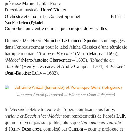
prêtresse
Marine Lafdal-Franc
Direction musicale
Hervé Niquet
Orchestre et Chœur Le Concert Spirituel
Reinoud
Van Mechelen (Pylade)
Coproduction Centre de musique baroque de Versailles
Depuis 2022,
Hervé Niquet
et
Le Concert Spirituel
sont engagés
dans l’enregistrement pour le label Alpha Classics d’une tétralogie
baroque incluant
‘Ariane et Bacchus’
(
Marin Marais
– 1696),
‘Médée’
(
Marc-Antoine Charpentier
– 1693),
‘Iphigénie en
Tauride’
(
Henry Desmarest
et
André Campra
- 1704) et
‘Persée’
(
Jean-Baptiste Lully
– 1682).
Jehanne Amzal (Isménide) et Véronique Gens (Iphigénie)
Si
‘Persée’
célèbre le règne de l’opéra courtisan sous
Lully
,
‘Ariane et Bacchus’
et
‘Médée’
sont représentatifs de l’après
Lully
qui ne trouvera pas son public, alors que
‘Iphigénie en Tauride’
d’
Henry Desmarest
, complété par
Campra
– pour le prologue et