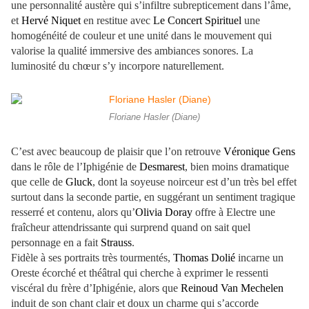
une personnalité austère qui s’infiltre subrepticement dans l’âme,
et
Hervé Niquet
en restitue avec
Le Concert Spirituel
une
homogénéité de couleur et une unité dans le mouvement qui
valorise la qualité immersive des ambiances sonores. La
luminosité du chœur s’y incorpore naturellement.
Floriane Hasler (Diane)
C’est avec beaucoup de plaisir que l’on retrouve
Véronique Gens
dans le rôle de l’Iphigénie de
Desmarest
, bien moins dramatique
que celle de
Gluck
, dont la soyeuse noirceur est d’un très bel effet
surtout dans la seconde partie, en suggérant un sentiment tragique
resserré et contenu, alors qu’
Olivia Doray
offre à Electre une
fraîcheur attendrissante qui surprend quand on sait quel
personnage en a fait
Strauss
.
Fidèle à ses portraits très tourmentés,
Thomas Dolié
incarne un
Oreste écorché et théâtral qui cherche à exprimer le ressenti
viscéral du frère d’Iphigénie, alors que
Reinoud Van Mechelen
induit de son chant clair et doux un charme qui s’accorde