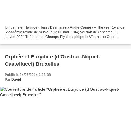
Iphigénie en Tauride (Henry Desmarest / André Campra – Théâtre Royal de
l'Académie royale de musique, le 06 mai 1704) Version de concert du 09
janvier 2024 Théâtre des Champs-Élysées Iphigénie Véronique Gens
Pylade Reinoud Van Mechelen Oreste Thomas Dolié...
Orphée et Eurydice (d'Oustrac-Niquet-
Castellucci) Bruxelles
Publié le 24/06/2014 à 23:38
Par
David