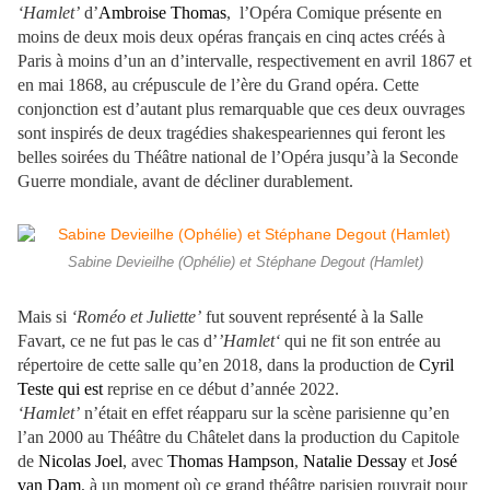
‘Hamlet’
d’
Ambroise Thomas
, l’Opéra Comique présente en
moins de deux mois deux opéras français en cinq actes créés à
Paris à moins d’un an d’intervalle, respectivement en avril 1867 et
en mai 1868, au crépuscule de l’ère du Grand opéra. Cette
conjonction est d’autant plus remarquable que ces deux ouvrages
sont inspirés de deux tragédies shakespeariennes qui feront les
belles soirées du Théâtre national de l’Opéra jusqu’à la Seconde
Guerre mondiale, avant de décliner durablement.
Sabine Devieilhe (Ophélie) et Stéphane Degout (Hamlet)
Mais si
‘Roméo et Juliette’
fut souvent représenté à la Salle
Favart, ce ne fut pas le cas d’
’Hamlet‘
qui ne fit son entrée au
répertoire de cette salle qu’en 2018, dans la production de
Cyril
Teste qui est
reprise en ce début d’année 2022.
‘Hamlet’
n’était en effet réapparu sur la scène parisienne qu’en
l’an 2000 au Théâtre du Châtelet dans la production du Capitole
de
Nicolas Joel
, avec
Thomas Hampson
,
Natalie Dessay
et
José
van Dam
, à un moment où ce grand théâtre parisien rouvrait pour