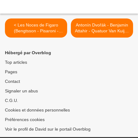
< Les Noces de Figaro
Antonín Dvořák - Benjamin
(Bengtsson - Pisaroni -
Attahir - Quatuor Van Kuijk -
Mattei - Dudamel - Jones)
Cité de la Musique >
Garnier
Hébergé par Overblog
Top articles
Pages
Contact
Signaler un abus
C.G.U.
Cookies et données personnelles
Préférences cookies
Voir le profil de David sur le portail Overblog