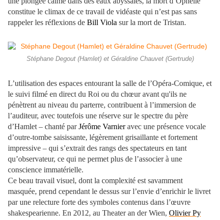
une plongée calme dans des eaux abyssales, la mort d’Ophélie
constitue le climax de ce travail de vidéaste qui n’est pas sans
rappeler les réflexions de
Bill Viola
sur la mort de Tristan.
Stéphane Degout (Hamlet) et Géraldine Chauvet (Gertrude)
L’utilisation des espaces entourant la salle de l’Opéra-Comique, et
le suivi filmé en direct du Roi ou du chœur avant qu'ils ne
pénètrent au niveau du parterre, contribuent à l’immersion de
l’auditeur, avec toutefois une réserve sur le spectre du père
d’Hamlet – chanté par
Jérôme Varnier
avec une présence vocale
d’outre-tombe saisissante, légèrement grisaillante et fortement
impressive – qui s’extrait des rangs des spectateurs en tant
qu’observateur, ce qui ne permet plus de l’associer à une
conscience immatérielle.
Ce beau travail visuel, dont la complexité est savamment
masquée, prend cependant le dessus sur l’envie d’enrichir le livret
par une relecture forte des symboles contenus dans l’œuvre
shakespearienne. En 2012, au Theater an der Wien,
Olivier Py