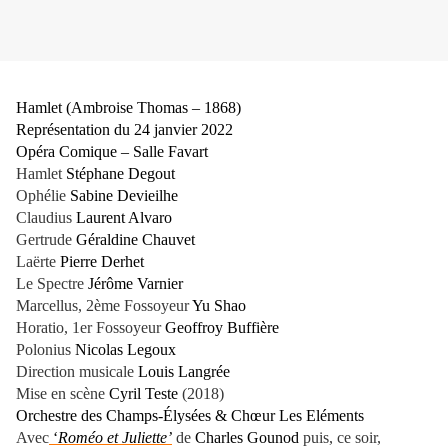
Hamlet (Ambroise Thomas – 1868)
Représentation du 24 janvier 2022
Opéra Comique – Salle Favart
Hamlet
Stéphane Degout
Ophélie
Sabine Devieilhe
Claudius
Laurent Alvaro
Gertrude
Géraldine Chauvet
Laërte
Pierre Derhet
Le Spectre
Jérôme Varnier
Marcellus, 2ème Fossoyeur
Yu Shao
Horatio, 1er Fossoyeur
Geoffroy Buffière
Polonius
Nicolas Legoux
Direction musicale
Louis Langrée
Mise en scène
Cyril Teste
(2018)
Orchestre des Champs-Élysées & Chœur Les Eléments
Avec
‘
Roméo et Juliette’
de
Charles Gounod
puis, ce soir,