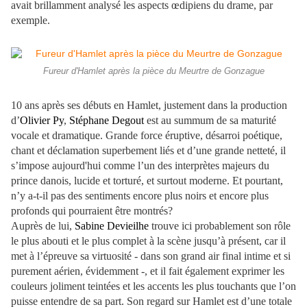
avait brillamment analysé les aspects œdipiens du drame, par
exemple.
Fureur d'Hamlet après la pièce du Meurtre de Gonzague
10 ans après ses débuts en Hamlet, justement dans la production
d’
Olivier Py
,
Stéphane Degout
est au summum de sa maturité
vocale et dramatique. Grande force éruptive, désarroi poétique,
chant et déclamation superbement liés et d’une grande netteté, il
s’impose aujourd'hui comme l’un des interprètes majeurs du
prince danois, lucide et torturé, et surtout moderne. Et pourtant,
n’y a-t-il pas des sentiments encore plus noirs et encore plus
profonds qui pourraient être montrés?
Auprès de lui,
Sabine Devieilhe
trouve ici probablement son rôle
le plus abouti et le plus complet à la scène jusqu’à présent, car il
met à l’épreuve sa virtuosité - dans son grand air final intime et si
purement aérien, évidemment -, et il fait également exprimer les
couleurs joliment teintées et les accents les plus touchants que l’on
puisse entendre de sa part. Son regard sur Hamlet est d’une totale