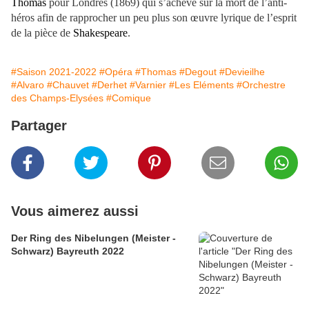
Thomas
pour Londres (1869) qui s’achève sur la mort de l’anti-
héros afin de rapprocher un peu plus son œuvre lyrique de l’esprit
de la pièce de
Shakespeare
.
#Saison 2021-2022
#Opéra
#Thomas
#Degout
#Devieilhe
#Alvaro
#Chauvet
#Derhet
#Varnier
#Les Eléments
#Orchestre
des Champs-Elysées
#Comique
Partager
Vous aimerez aussi
Der Ring des Nibelungen (Meister -
Schwarz) Bayreuth 2022