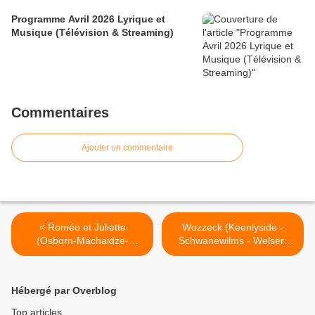
Programme Avril 2026 Lyrique et
Musique (Télévision & Streaming)
Commentaires
Ajouter un commentaire
< Roméo et Juliette
Wozzeck (Keenlyside -
(Osborn-Machaidze-
Schwanewilms - Welser-
Akzeybek-Pido) Bozar
Möst) Wien >
Hébergé par Overblog
Top articles