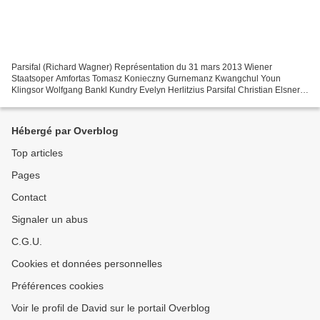
Parsifal (Richard Wagner) Représentation du 31 mars 2013 Wiener
Staatsoper Amfortas Tomasz Konieczny Gurnemanz Kwangchul Youn
Klingsor Wolfgang Bankl Kundry Evelyn Herlitzius Parsifal Christian Elsner
Mise en scène Christine Mielitz (2004) Direction musicale...
Hébergé par Overblog
Top articles
Pages
Contact
Signaler un abus
C.G.U.
Cookies et données personnelles
Préférences cookies
Voir le profil de David sur le portail Overblog