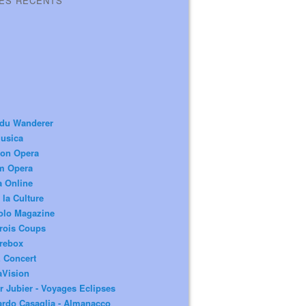
LES RÉCENTS
 du Wanderer
usica
ion Opera
m Opera
a Online
 la Culture
olo Magazine
rois Coups
rebox
 Concert
aVision
r Jubier - Voyages Eclipses
rdo Casaglia - Almanacco