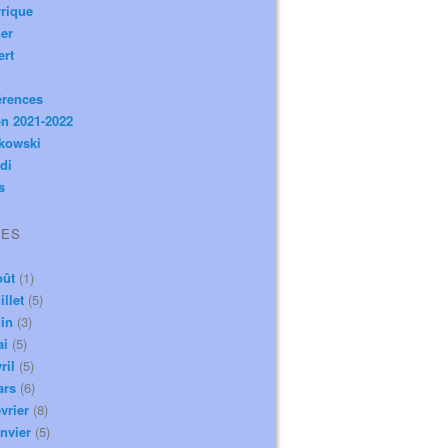
rique
er
ert
érences
n 2021-2022
ikowski
di
s
VES
oût
(1)
illet
(5)
in
(3)
ai
(5)
ril
(5)
ars
(6)
vrier
(8)
nvier
(5)