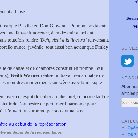
A
ment à l’aise.
Bourse
t marqué Bastille en Don Giovanni. Pourtant ses talents
Vi
vec une fausse innocence, à en devenir attachant,
sans toutefois rendre
‘Deh, vieni a la finestra’
renversant.
orello mince, juvénile, tout aussi bon acteur que
Finley
SUIVEZ
alle de danse et de chambres construit en trompe l’œil
eurs),
Keith Warner
réalise un travail remarquable de
NEWSL
le les moindres mouvements sur scène avec la musique
Abonnez
articles 
t avec cet esprit de coller au plus prêt, se permettant de
Email
obtenir de l’orchestre de perturber l’harmonie pour
). L'ouverture surprend par son dramatisme.
CATÉG
Opér
tre au début de la représentation
ONP