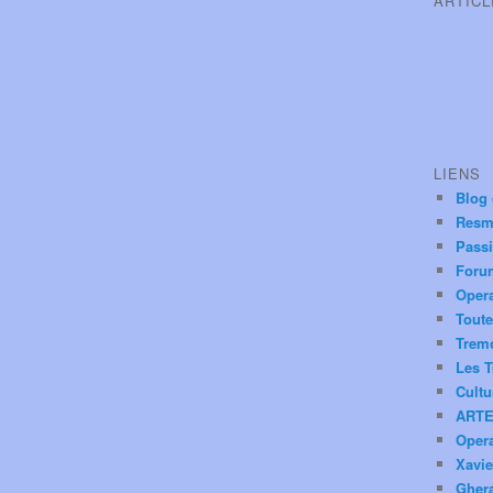
ARTIC
LIENS
Blog
Resm
Pass
Foru
Oper
Toute
Trem
Les T
Cultu
ARTE
Oper
Xavie
Ghera