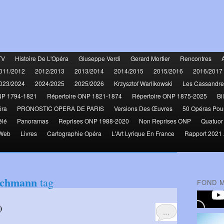
TV
Histoire De L'Opéra
Giuseppe Verdi
Gerard Mortier
Rencontres
011/2012
2012/2013
2013/2014
2014/2015
2015/2016
2016/2017
023/2024
2024/2025
2025/2026
Krzysztof Warlikowski
Les Cassandre
NP 1794-1821
Répertoire ONP 1821-1874
Répertoire ONP 1875-2025
Bi
éra
PRONOSTIC OPERA DE PARIS
Versions Des Œuvres
50 Opéras Pou
élé
Panoramas
Reprises ONP 1988-2020
Non Reprises ONP
Quatuor
 Web
Livres
Cartographie Opéra
L'Art Lyrique En France
Rapport 2021 
achmann
tag
FOND 
)
…