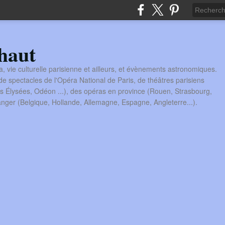
haut
a, vie culturelle parisienne et ailleurs, et évènements astronomiques.
 spectacles de l'Opéra National de Paris, de théâtres parisiens
s Élysées, Odéon ...), des opéras en province (Rouen, Strasbourg,
tranger (Belgique, Hollande, Allemagne, Espagne, Angleterre...).