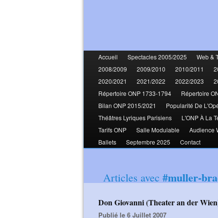
Accueil
Spectacles 2005/2025
Web & 
2008/2009
2009/2010
2010/2011
2
2020/2021
2021/2022
2022/2023
2
Répertoire ONP 1733-1794
Répertoire O
Bilan ONP 2015/2021
Popularité De L'Op
Théâtres Lyriques Parisiens
L'ONP À La T
Tarifs ONP
Salle Modulable
Audience
Ballets
Septembre 2025
Contact
#muller-br
Articles avec
Don Giovanni (Theater an der Wien
Publié le 6 Juillet 2007