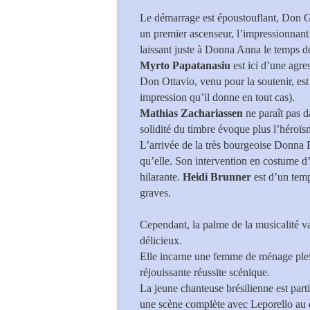
Le démarrage est époustouflant, Don G
un premier ascenseur, l’impressionnan
laissant juste à Donna Anna le temps d
Myrto Papatanasiu
est ici d’une agre
Don Ottavio, venu pour la soutenir, est
impression qu’il donne en tout cas).
Mathias Zachariassen
ne paraît pas d
solidité du timbre évoque plus l’héroïs
L’arrivée de la très bourgeoise Donna 
qu’elle. Son intervention en costume d’
hilarante.
Heidi Brunner
est d’un temp
graves.
Cependant, la palme de la musicalité v
délicieux.
Elle incarne une femme de ménage pleine
réjouissante réussite scénique.
La jeune chanteuse brésilienne est part
une scène complète avec Leporello au d