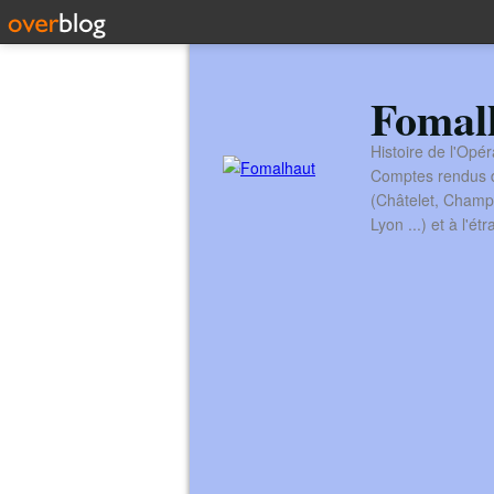
Fomal
Histoire de l'Opér
Comptes rendus de
(Châtelet, Champ
Lyon ...) et à l'é