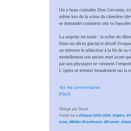
On a beau connaître Don Giovanni, ici 
même lors de la scène du cimetière (dev
se demander comment cela va basculer
La surprise est totale : la scène du dîne
Dans un décor glacial et désolé évoquan
on retrouve le séducteur à la fin de sa 
mortellement son ancien mari avant q
par son physique) ne viennent l’emport
L’opéra se termine brutalement sur la m
Voir les commentaires
[Haut]
Rédigé par
David
Publié dans
#Saison 2005-2006
,
#Opéra
,
#V
#Jun
,
#Müller-Brachmann
,
#Brunner
,
#Quei