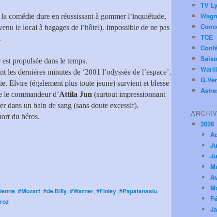
TV Ly
Wagn
la comédie dure en réussissant à gommer l’inquiétude,
Conc
enu le local à bagages de l’hôtel). Impossible de ne pas
TCE
.
Conf
Saiso
r est propulsée dans le temps.
Warl
t les dernières minutes de ‘2001 l’odyssée de l’espace’,
G.Ver
vie. Elvire (également plus toute jeune) survient et blesse
Astre
ue le commandeur d’
Attila Jun
(surtout impressionnant
er dans un bain de sang (sans doute excessif).
ARCHI
ort du héros.
2026
A
Ju
Ju
M
Av
M
ienne
,
#Mozart
,
#de Billy
,
#Warner
,
#Finley
,
#Papatanasiu
,
Fé
roz
Ja