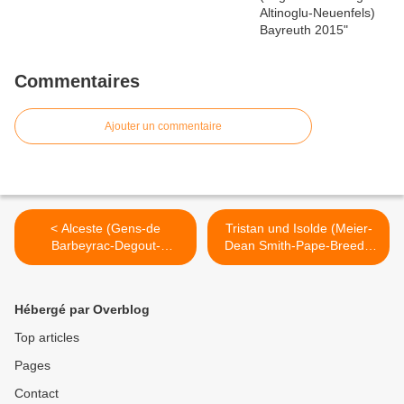
Commentaires
Ajouter un commentaire
< Alceste (Gens-de
Tristan und Isolde (Meier-
Barbeyrac-Degout-
Dean Smith-Pape-Breedt-
Minkowski-Py) Garnier
Jordan-Konwitschny)
Munich >
Hébergé par Overblog
Top articles
Pages
Contact