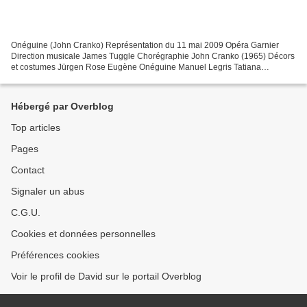
Onéguine (John Cranko) Représentation du 11 mai 2009 Opéra Garnier
Direction musicale James Tuggle Chorégraphie John Cranko (1965) Décors
et costumes Jürgen Rose Eugène Onéguine Manuel Legris Tatiana
Clairemarie Osta Lenski Mathias Heymann Olga Mathilde...
Hébergé par Overblog
Top articles
Pages
Contact
Signaler un abus
C.G.U.
Cookies et données personnelles
Préférences cookies
Voir le profil de David sur le portail Overblog