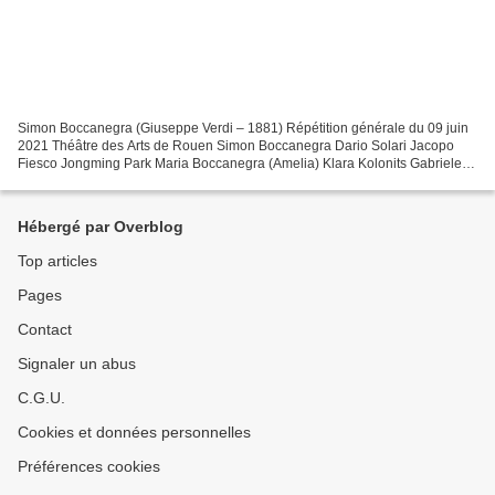
Simon Boccanegra (Giuseppe Verdi – 1881) Répétition générale du 09 juin
2021 Théâtre des Arts de Rouen Simon Boccanegra Dario Solari Jacopo
Fiesco Jongming Park Maria Boccanegra (Amelia) Klara Kolonits Gabriele
Adorno Otar Jorjikia Paolo Albani Kartal...
Hébergé par Overblog
Top articles
Pages
Contact
Signaler un abus
C.G.U.
Cookies et données personnelles
Préférences cookies