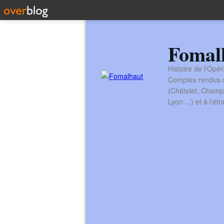
Fomal
Histoire de l'Opér
Comptes rendus de
(Châtelet, Champ
Lyon ...) et à l'é