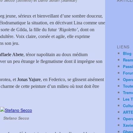
ARTIC
 Secco (Stiffelio) et Dario Solari (Stankar)
org jeune, sérieux et bienveillant d’une sombre douceur,
élodramatique la situation, en décrivant Lina comme une
rte de Gilda, la fille du futur
‘Rigoletto’
, dont on
adultère. Voix claire, corsée et agile, elle exprime
ans son jeu.
LIENS
Blog
ffaele Abete
, ténor napolitain au doux médium
Resm
uver un peu étrange le flegmatisme dont il imprègne son
Pass
Foru
Oper
orotea, et
Jonas Yajure
, en Federico, se glissent aisément
Toute
u charme de cette peinture d’un milieu où tout doit être
Trem
Les T
Cultu
ARTE
Stefano Secco
Oper
Xavie
Ghera