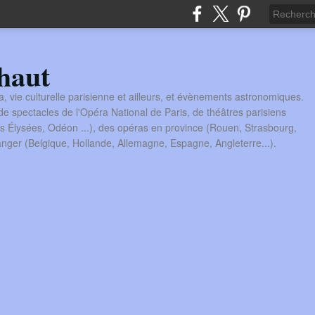
haut
a, vie culturelle parisienne et ailleurs, et évènements astronomiques.
 spectacles de l'Opéra National de Paris, de théâtres parisiens
s Élysées, Odéon ...), des opéras en province (Rouen, Strasbourg,
tranger (Belgique, Hollande, Allemagne, Espagne, Angleterre...).