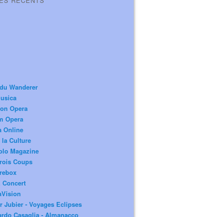
LES RÉCENTS
 du Wanderer
usica
ion Opera
m Opera
a Online
 la Culture
olo Magazine
rois Coups
rebox
 Concert
aVision
r Jubier - Voyages Eclipses
rdo Casaglia - Almanacco