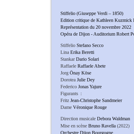
Stiffelio (Giuseppe Verdi – 1850)
Edition critique de Kathleen Kuzmick 
Représentation du 20 novembre 2022
Opéra de Dijon - Auditorium Robert P
Stiffelio
Stefano Secco
Lina
Erika Beretti
Stankar
Dario Solari
Raffaele
Raffaele Abete
Jorg
Önay Köse
Dorotea
Julie Dey
Federico
Jonas Yajure
Figurants :
Fritz
Jean-Christophe Sandmeier
Dame
Véronique Rouge
Direction musicale
Debora 
Mise en scène
Bruno Ravella
(2022)
Orchestre Dijon Bourgogne