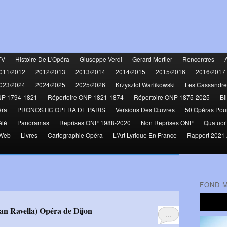
TV
Histoire De L'Opéra
Giuseppe Verdi
Gerard Mortier
Rencontres
011/2012
2012/2013
2013/2014
2014/2015
2015/2016
2016/2017
023/2024
2024/2025
2025/2026
Krzysztof Warlikowski
Les Cassandre
NP 1794-1821
Répertoire ONP 1821-1874
Répertoire ONP 1875-2025
Bi
éra
PRONOSTIC OPERA DE PARIS
Versions Des Œuvres
50 Opéras Pou
élé
Panoramas
Reprises ONP 1988-2020
Non Reprises ONP
Quatuor
 Web
Livres
Cartographie Opéra
L'Art Lyrique En France
Rapport 2021 
FOND 
dman Ravella) Opéra de Dijon
…