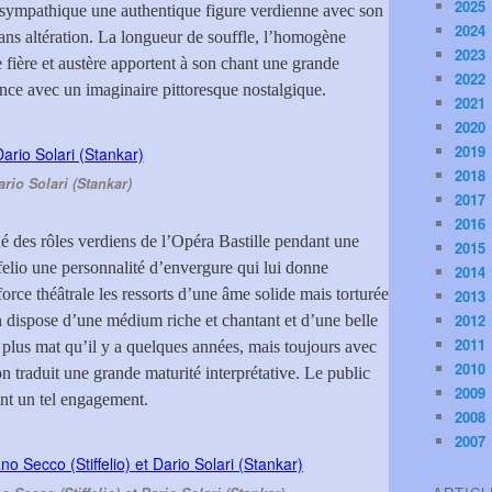
2025
 sympathique une authentique figure verdienne avec son
2024
ans altération. La longueur de souffle, l’homogène
2023
re fière et austère apportent à son chant une grande
2022
ance avec un imaginaire pittoresque nostalgique.
2021
2020
2019
2018
ario Solari (Stankar)
2017
2016
ué des rôles verdiens de l’Opéra Bastille pendant une
2015
felio une personnalité d’envergure qui lui donne
2014
orce théâtrale les ressorts d’une âme solide mais torturée
2013
2012
lien dispose d’une médium riche et chantant et d’une belle
2011
at plus mat qu’il y a quelques années, mais toujours avec
2010
on traduit une grande maturité interprétative. Le public
2009
ent un tel engagement.
2008
2007