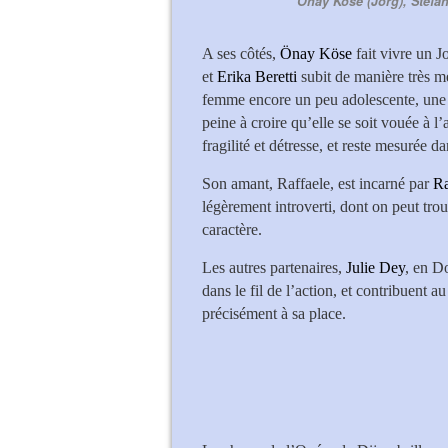
Önay Köse (Jorg), Stefano
A ses côtés,
Önay Köse
fait vivre un J
et
Erika Beretti
subit de manière très m
femme encore un peu adolescente, une so
peine à croire qu’elle se soit vouée à l’
fragilité et détresse, et reste mesurée d
Son amant, Raffaele, est incarné par
Ra
légèrement introverti, dont on peut tro
caractère.
Les autres partenaires,
Julie Dey
, en D
dans le fil de l’action, et contribuent a
précisément à sa place.