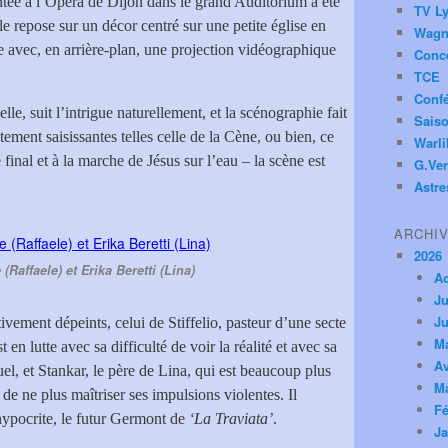
tée à l’Opéra de Dijon dans le grand Auditorium a été
TV Ly
e repose sur un décor centré sur une petite église en
Wagn
e avec, en arrière-plan, une projection vidéographique
Conc
TCE
Conf
le, suit l’intrigue naturellement, et la scénographie fait
Saiso
ement saisissantes telles celle de la Cène, ou bien, ce
Warl
 final et à la marche de Jésus sur l’eau – la scène est
G.Ver
Astre
ARCHI
2026
(Raffaele) et Erika Beretti (Lina)
A
Ju
Ju
tivement dépeints, celui de Stiffelio, pasteur d’une secte
M
en lutte avec sa difficulté de voir la réalité et avec sa
Av
uel, et Stankar, le père de Lina, qui est beaucoup plus
M
de ne plus maîtriser ses impulsions violentes. Il
Fé
ypocrite, le futur Germont de
‘La Traviata’
.
Ja