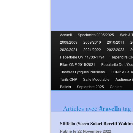
Accueil
Spectacles 2005/2025
Web & 
2008/2009
2009/2010
2010/2011
2
2020/2021
2021/2022
2022/2023
2
Répertoire ONP 1733-1794
Répertoire O
Bilan ONP 2015/2021
Popularité De L'Op
Théâtres Lyriques Parisiens
L'ONP À La T
Tarifs ONP
Salle Modulable
Audience
Ballets
Septembre 2025
Contact
#ravella
Articles avec
tag
Stiffelio (Secco Solari Beretti Wal
Publié le 22 Novembre 2022