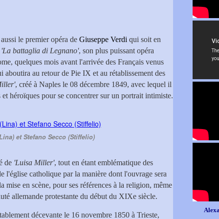
 aussi le premier opéra de
Giuseppe Verdi
qui soit en
s
'La battaglia di Legnano'
, son plus puissant opéra
Rome, quelques mois avant l'arrivée des Français venus
i aboutira au retour de Pie IX et au rétablissement des
ller'
, créé à Naples le 08 décembre 1849, avec lequel il
et héroïques pour se concentrer sur un portrait intimiste.
Lina) et Stefano Secco (Stiffelio)
té de
'Luisa Miller'
, tout en étant emblématique des
 l'église catholique par la manière dont l'ouvrage sera
 la mise en scène, pour ses références à la religion, même
auté allemande protestante du début du XIXe siècle.
Alexa
vitablement décevante le 16 novembre 1850 à Trieste,