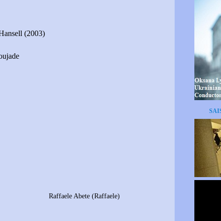
Hansell (2003)
oujade
SAI
Waldman
Raffaele Abete (Raffaele)