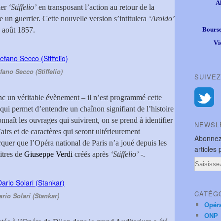
A
ier
‘Stiffelio’
en transposant l’action au retour de la
e un guerrier. Cette nouvelle version s’intitulera
‘Aroldo’
6 août 1857.
Bourse
Vi
fano Secco (Stiffelio)
SUIVEZ
nc un véritable évènement – il n’est programmé cette
qui permet d’entendre un chaînon signifiant de l’histoire
nnaît les ouvrages qui suivirent, on se prend à identifier
NEWSL
airs et de caractères qui seront ultérieurement
Abonnez
quer que l’Opéra national de Paris n’a joué depuis les
articles 
itres de
Giuseppe Verdi
créés après
‘Stiffelio’
-.
Email
CATÉG
ario Solari (Stankar)
Opér
ONP