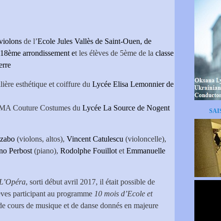
 violons
de l’
Ecole Jules Vallès de Saint-Ouen, de
, 18ème arrondissement e
t les élèves de 5ème de la
classe
erre
ière esthétique et coiffure du
Lycée Elisa Lemonnier de
NMA Couture Costumes du
Lycée La Source de Nogent
SAI
Szabo
(violons, altos),
Vincent Catulescu
(violoncelle),
no Perbost
(piano),
Rodolphe Fouillot
et
Emmanuelle
L’Opéra
, sorti début avril 2017, il était possible de
élèves participant au programme
10 mois d’Ecole et
 de cours de musique et de danse donnés en majeure