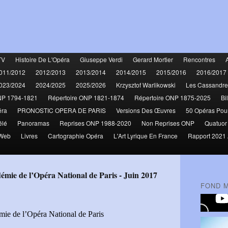
TV
Histoire De L'Opéra
Giuseppe Verdi
Gerard Mortier
Rencontres
011/2012
2012/2013
2013/2014
2014/2015
2015/2016
2016/2017
023/2024
2024/2025
2025/2026
Krzysztof Warlikowski
Les Cassandre
NP 1794-1821
Répertoire ONP 1821-1874
Répertoire ONP 1875-2025
Bi
éra
PRONOSTIC OPERA DE PARIS
Versions Des Œuvres
50 Opéras Pou
élé
Panoramas
Reprises ONP 1988-2020
Non Reprises ONP
Quatuor
 Web
Livres
Cartographie Opéra
L'Art Lyrique En France
Rapport 2021 
démie de l’Opéra National de Paris - Juin 2017
FOND 
mie de l’Opéra National de Paris