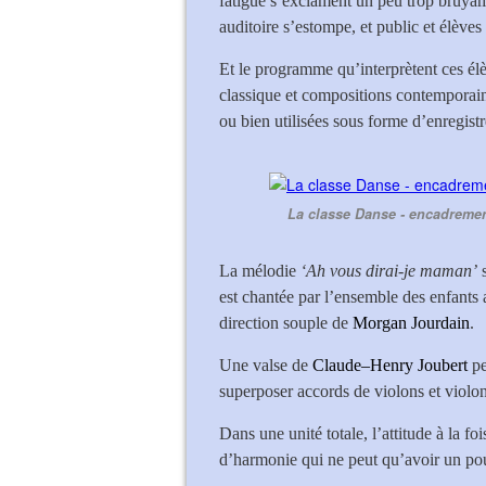
fatigue s’exclament un peu trop bruyam
auditoire s’estompe, et public et élèves
Et le programme qu’interprètent ces élè
classique et compositions contemporain
ou bien utilisées sous forme d’enregis
La classe Danse - encadreme
La mélodie
‘Ah vous dirai-je maman’
s
est chantée par l’ensemble des enfants
direction souple de
Morgan Jourdain
.
Une valse de
Claude–Henry Joubert
pe
superposer accords de violons et violo
Dans une unité totale, l’attitude à la f
d’harmonie qui ne peut qu’avoir un pouvo