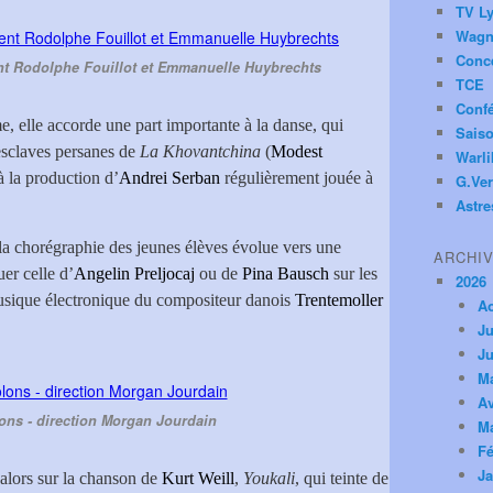
TV Ly
Wagn
Conc
nt Rodolphe Fouillot et Emmanuelle Huybrechts
TCE
Conf
, elle accorde une part importante à la danse, qui
Saiso
esclaves persanes de
La Khovantchina
(
Modest
Warl
 la production d’
Andrei Serban
régulièrement jouée à
G.Ver
Astre
 chorégraphie des jeunes élèves évolue vers une
ARCHI
er celle d’
Angelin Preljocaj
ou de
Pina Bausch
sur les
2026
usique électronique du compositeur danois
Trentemoller
A
Ju
Ju
M
Av
lons - direction Morgan Jourdain
M
Fé
Ja
alors sur la chanson de
Kurt Weill
,
Youkali
, qui teinte de