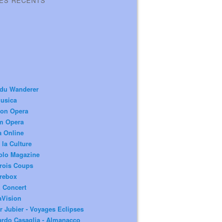
LES RÉCENTS
 du Wanderer
usica
ion Opera
m Opera
a Online
 la Culture
olo Magazine
rois Coups
rebox
 Concert
aVision
r Jubier - Voyages Eclipses
rdo Casaglia - Almanacco