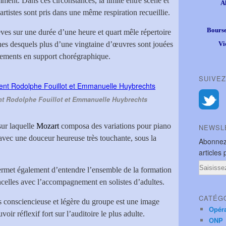
ment. Dans ces circonstances, la limite entre scène et
A
 artistes sont pris dans une même respiration recueillie.
Bourse
ves sur une durée d’une heure et quart mêle répertoire
es desquels plus d’une vingtaine d’œuvres sont jouées
Vi
trements en support chorégraphique.
SUIVEZ
nt Rodolphe Fouillot et Emmanuelle Huybrechts
ur laquelle
Mozart
composa des variations pour piano
NEWSL
 avec une douceur heureuse très touchante, sous la
Abonnez
articles 
Email
rmet également d’entendre l’ensemble de la formation
ncelles avec l’accompagnement en solistes d’adultes.
CATÉG
ois consciencieuse et légère du groupe est une image
Opér
ir réflexif fort sur l’auditoire le plus adulte.
ONP