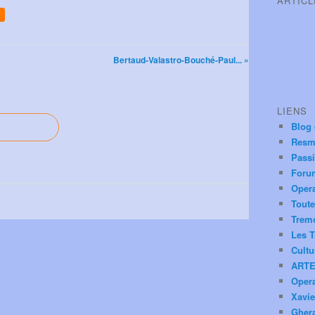
ARTIC
Bertaud-Valastro-Bouché-Paul... »
LIENS
Blog
Resm
Pass
Foru
Oper
Toute
Trem
Les T
Cultu
ARTE
Oper
Xavie
Ghera