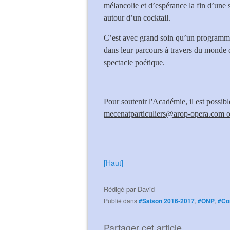
mélancolie et d’espérance la fin d’une so
autour d’un cocktail.
C’est avec grand soin qu’un programme 
dans leur parcours à travers du monde d
spectacle poétique.
Pour soutenir l'Académie, il est possib
mecenatparticuliers@arop-opera.com o
[Haut]
Rédigé par
David
Publié dans
#Saison 2016-2017
,
#ONP
,
#Co
Partager cet article