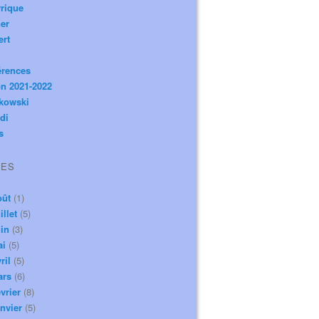
rique
er
ert
érences
n 2021-2022
ikowski
di
s
VES
oût
(1)
illet
(5)
in
(3)
ai
(5)
ril
(5)
ars
(6)
vrier
(8)
nvier
(5)