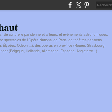
haut
a, vie culturelle parisienne et ailleurs, et évènements astronomiques.
 spectacles de l'Opéra National de Paris, de théâtres parisiens
s Élysées, Odéon ...), des opéras en province (Rouen, Strasbourg,
tranger (Belgique, Hollande, Allemagne, Espagne, Angleterre...).