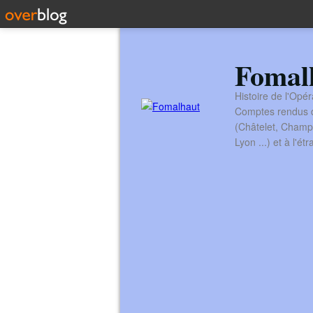
Fomal
Histoire de l'Opér
Comptes rendus de
(Châtelet, Champ
Lyon ...) et à l'é