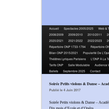
Accueil
Spectacles 2005/2025
Web & 
2008/2009
2009/2010
2010/2011
2
2020/2021
2021/2022
2022/2023
2
Répertoire ONP 1733-1794
Répertoire O
Bilan ONP 2015/2021
Popularité De L'Op
Théâtres Lyriques Parisiens
L'ONP À La T
Tarifs ONP
Salle Modulable
Audience
Ballets
Septembre 2025
Contact
Soirée Petits violons & Danse – Aca
Publié le 4 Juin 2017
Soirée Petits violons & Danse – Acadé
Dix mois d’Ecole et d’Opéra