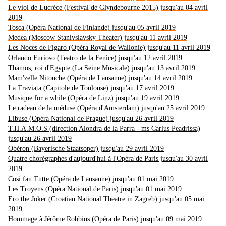
Le viol de Lucrèce (Festival de Glyndebourne 2015) jusqu'au 04 avril
2019
Tosca (Opéra National de Finlande) jusqu'au 05 avril 2019
Medea (Moscow Stanivslavsky Theater) jusqu'au 11 avril 2019
Les Noces de Figaro (Opéra Royal de Wallonie) jusqu'au 11 avril 2019
Orlando Furioso (Teatro de la Fenice) jusqu'au 12 avril 2019
Thamos, roi d'Egypte (La Seine Musicale) jusqu'au 13 avril 2019
Mam'zelle Nitouche (Opéra de Lausanne) jusqu'au 14 avril 2019
La Traviata (Capitole de Toulouse) jusqu'au 17 avril 2019
Musique for a while (Opéra de Linz) jusqu'au 19 avril 2019
Le radeau de la méduse (Opéra d'Amsterdam) jusqu'au 25 avril 2019
Libuse (Opéra National de Prague) jusqu'au 26 avril 2019
T.H.A.M.O.S (direction Alondra de la Parra - ms Carlus Peadrissa)
jusqu'au 26 avril 2019
Obéron (Bayerische Staatsoper) jusqu'au 29 avril 2019
Quatre chorégraphes d'aujourd'hui à l'Opéra de Paris jusqu'au 30 avril
2019
Cosi fan Tutte (Opéra de Lausanne) jusqu'au 01 mai 2019
Les Troyens (Opéra National de Paris) jusqu'au 01 mai 2019
Ero the Joker (Croatian National Theatre in Zagreb) jusqu'au 05 mai
2019
Hommage à Jérôme Robbins (Opéra de Paris) jusqu'au 09 mai 2019