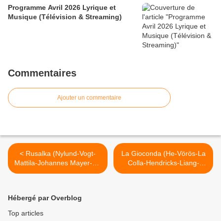
Programme Avril 2026 Lyrique et
Musique (Télévision & Streaming)
Commentaires
Ajouter un commentaire
< Rusalka (Nylund-Vogt-
La Gioconda (He-Vörös-La
Mattila-Johannes Mayer-De
Colla-Hendricks-Liang-
Young-Mälkki-Carsen)
Teitgen-Carignani-Py) La
Bastille
Monnaie >
Hébergé par Overblog
Top articles