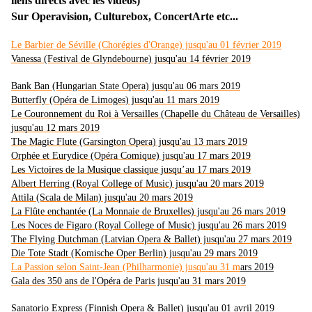
liens directs avec les vidéos)
Sur Operavision, Culturebox, ConcertArte etc...
Le Barbier de Séville (Chorégies d'Orange) jusqu'au 01 février 2019
Vanessa (Festival de Glyndebourne) jusqu'au 14 février 2019
Bank Ban (Hungarian State Opera) jusqu'au 06 mars 2019
Butterfly (Opéra de Limoges) jusqu'au 11 mars 2019
Le Couronnement du Roi à Versailles (Chapelle du Château de Versailles)
jusqu'au 12 mars 2019
The Magic Flute (Garsington Opera) jusqu'au 13 mars 2019
Orphée et Eurydice (Opéra Comique) jusqu'au 17 mars 2019
Les Victoires de la Musique classique jusqu’au 17 mars 2019
Albert Herring (Royal College of Music) jusqu'au 20 mars 2019
Attila (Scala de Milan) jusqu'au 20 mars 2019
La Flûte enchantée (La Monnaie de Bruxelles) jusqu'au 26 mars 2019
Les Noces de Figaro (Royal College of Music) jusqu'au 26 mars 2019
The Flying Dutchman (Latvian Opera & Ballet) jusqu'au 27 mars 2019
Die Tote Stadt (Komische Oper Berlin) jusqu'au 29 mars 2019
La Passion selon Saint-Jean (Philharmonie) jusqu'au 31 m
ars 2019
Gala des 350 ans de l'Opéra de Paris jusqu'au 31 mars 2019
Sanatorio Express (Finnish Opera & Ballet) jusqu'au 01 avril 2019