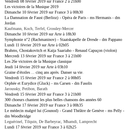
Vendredi 08 février 2019 sur France 2 à 21h00
Les victoires de la Musique 2019
Dimanche 10 février 2019 sur France 3 à 00h30
La Damnation de Faust (Berlioz) - Opéra de Paris - ms Hermanis - dm
Jordan
Kaufmann, Koch, Terfel, Crossley-Mercer
Dimanche 10 février 2019 sur Arte à 18h30
Symphonie n°2 (Rachmaninov) - Staatskapelle de Dresde - dm Pappano
Lundi 11 février 2019 sur Arte à 02h05
Brahms, Chostakovitch et Kaija Saariaho - Renaud Capuçon (violon)
Mercredi 13 février 2019 sur France 3 à 21h00
Les 26e victoires de la Musique classique
Jeudi 14 février 2019 sur Arte à 03h10
Graine d'étoiles ... cinq ans après. Danser sa vie.
Vendredi 15 février 2019 sur France 2 à 00h05
Orphée et Eurydice (Gluck) - ms Carsen - dm Fasolis
Jaroussky, Petibon, Barath
Vendredi 15 février 2019 sur France 3 à 21h00
300 choeurs chantent les plus belles chansons des années 60
Dimanche 17 février 2019 sur France 3 à 00h35
Le médecin malgré lui (Gounod) - Grand Théâtre de Genève - ms Pelly -
dm Woodbridge
Leguérinel, Tilquin, De Barbeyrac, Mhamdi, Lamprecht
Lundi 17 février 2019 sur France 3 à 02h25