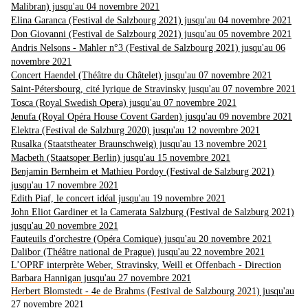
Malibran) jusqu'au 04 novembre 2021
Elina Garanca (Festival de Salzbourg 2021) jusqu'au 04 novembre 2021
Don Giovanni (Festival de Salzbourg 2021) jusqu'au 05 novembre 2021
Andris Nelsons - Mahler n°3 (Festival de Salzbourg 2021) jusqu'au 06
novembre 2021
Concert Haendel (Théâtre du Châtelet) jusqu'au 07 novembre 2021
Saint-Pétersbourg, cité lyrique de Stravinsky jusqu'au 07 novembre 2021
Tosca (Royal Swedish Opera) jusqu'au 07 novembre 2021
Jenufa (Royal Opéra House Covent Garden) jusqu'au 09 novembre 2021
Elektra (Festival de Salzburg 2020) jusqu'au 12 novembre 2021
Rusalka (Staatstheater Braunschweig) jusqu'au 13 novembre 2021
Macbeth (Staatsoper Berlin) jusqu'au 15 novembre 2021
Benjamin Bernheim et Mathieu Pordoy (Festival de Salzburg 2021)
jusqu'au 17 novembre 2021
Edith Piaf, le concert idéal jusqu'au 19 novembre 2021
John Eliot Gardiner et la Camerata Salzburg (Festival de Salzburg 2021)
jusqu'au 20 novembre 2021
Fauteuils d'orchestre (Opéra Comique) jusqu'au 20 novembre 2021
Dalibor (Théâtre national de Prague) jusqu'au 22 novembre 2021
L’OPRF interprète Weber, Stravinsky, Weill et Offenbach - Direction
Barbara Hannigan
jusqu'au 27 novembre 2021
Herbert Blomstedt - 4e de Brahms (Festival de Salzbourg 2021)
jusqu'au
27 novembre 2021