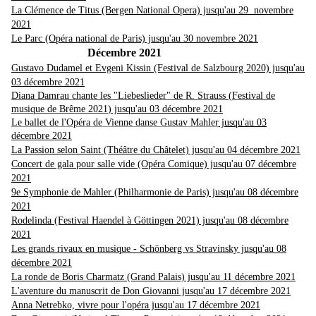
La Clémence de Titus (Bergen National Opera) jusqu'au 29 novembre
2021
Le Parc (Opéra national de Paris) jusqu'au 30 novembre 2021
Décembre 2021
Gustavo Dudamel et Evgeni Kissin (Festival de Salzbourg 2020) jusqu'au
03 décembre 2021
Diana Damrau chante les "Liebeslieder" de R. Strauss
(
Festival de
musique de Brême 2021
) jusqu'au 03 décembre 2021
Le ballet de l'Opéra de Vienne danse Gustav Mahler
jusqu'au 03
décembre 2021
La Passion selon Saint (Théâtre du Châtelet) jusqu'au 04 décembre 2021
Concert de gala pour salle vide (Opéra Comique) jusqu'au 07 décembre
2021
9e Symphonie de Mahler (Philharmonie de Paris) jusqu'au 08 décembre
2021
Rodelinda (Festival Haendel à Göttingen 2021) jusqu'au 08 décembre
2021
Les grands rivaux en musique - Schönberg vs Stravinsky jusqu'au 08
décembre 2021
La ronde de Boris Charmatz (Grand Palais) jusqu'au 11 décembre 2021
L'aventure du manuscrit de Don Giovanni jusqu'au 17 décembre 2021
Anna Netrebko, vivre pour l'opéra jusqu'au 17 décembre 2021