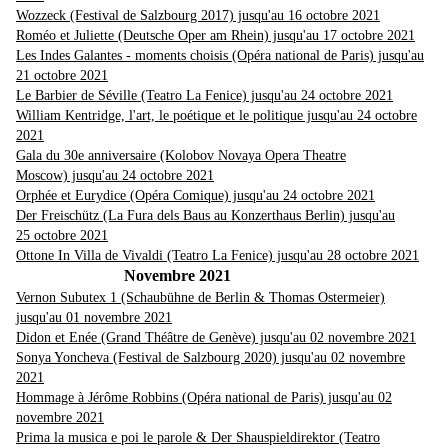
Wozzeck (Festival de Salzbourg 2017) jusqu'au 16 octobre 2021
Roméo et Juliette (Deutsche Oper am Rhein) jusqu'au 17 octobre 2021
Les Indes Galantes - moments choisis (Opéra national de Paris) jusqu'au
21 octobre 2021
Le Barbier de Séville (Teatro La Fenice) jusqu'au 24 octobre 2021
William Kentridge, l'art, le poétique et le politique jusqu'au 24 octobre
2021
Gala du 30e anniversaire (Kolobov Novaya Opera Theatre
Moscow) jusqu'au 24 octobre 202
1
Orphée et Eurydice (Opéra Comique) jusqu'au 24 octobre 2021
Der Freischütz (La Fura dels Baus au Konzerthaus Berlin) jusqu'au
25 octobre 2021
Ottone In Villa de Vivaldi (Teatro La Fenice) jusqu'au 28 octobre 2021
Novembre 2021
Vernon Subutex 1 (Schaubühne de Berlin & Thomas Ostermeier)
jusqu'au 01 novembre 2021
Didon et Enée (Grand Théâtre de Genève) jusqu'au 02 novembre 2021
Sonya Yoncheva (Festival de Salzbourg 2020) jusqu'au 02 novembre
2021
Hommage à Jérôme Robbins (Opéra national de Paris) jusqu'au 02
novembre 2021
Prima la musica e poi le parole & Der Shauspieldirektor (Teatro