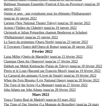
Balthasar Neumann Ensemble (Festival d'Aix-en-Provence) jusqu'au 10
janvier 2022
Quinte et sens - une symphonie pour les éléments (Philharmonie)
jusqu'au 16 janvier 2022
Carmen (New National Theatre Tokyo) jusqu'au 18 janvier 2022
Actéon (Théâtre du Châtelet) jusqu'au 19 janvier 2022
Christoph et Julian Prégardien chantent Beethoven et Schubert
(Philharmonie) jusqu'au 25 janvier 2022
Le Sacre du printemps (Opera North) jusqu'au 23 janvier 2022
Il Trovatore (Teatro dell'Opera di Roma) jusqu'au 28 janvier 2022
Février 2022
Luisa Miller (Opéra de Marseille) jusqu'au 15 février 2022
Classique Open Air (Hanovre) jusqu'au 17 février 2022
Dabkeh par Mehdi Kerkouche (Palais de Tokyo) jusqu'au 18 février 2022
Pierre et le Loup (Raconté par François Morel) jusqu'au 19 février 2022
Le Carnaval des animaux (Livret de Smaïn) jusqu'au 19 février 2022
When the Fern Blooms (Lviv National Opera) jusqu'au 20 février 2022
The Turn of the Screw (La Monnaie) jusqu'au 27 février 2022
John Adams par John Adams jusqu'au 28 février 2022
Mars 2022
Tosca (Teatro Real de Madrid) jusqu'au 03 mars 2022
The Time of Our Singing (La Monnaie de Bruxelles) jusqu'au 24 mars