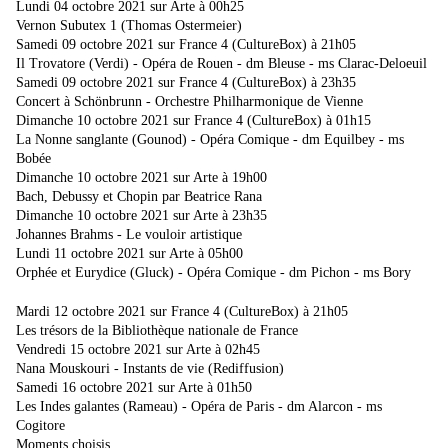
Lundi 04 octobre 2021 sur Arte à 00h25
Vernon Subutex 1 (Thomas Ostermeier)
Samedi 09 octobre 2021 sur France 4 (CultureBox) à 21h05
Il Trovatore (Verdi) - Opéra de Rouen - dm Bleuse - ms Clarac-Deloeuil
Samedi 09 octobre 2021 sur France 4 (CultureBox) à 23h35
Concert à Schönbrunn - Orchestre Philharmonique de Vienne
Dimanche 10 octobre 2021 sur France 4 (CultureBox) à 01h15
La Nonne sanglante (Gounod) - Opéra Comique - dm Equilbey - ms
Bobée
Dimanche 10 octobre 2021 sur Arte à 19h00
Bach, Debussy et Chopin par Beatrice Rana
Dimanche 10 octobre 2021 sur Arte à 23h35
Johannes Brahms - Le vouloir artistique
Lundi 11 octobre 2021 sur Arte à 05h00
Orphée et Eurydice (Gluck) - Opéra Comique - dm Pichon - ms Bory
Mardi 12 octobre 2021 sur France 4 (CultureBox) à 21h05
Les trésors de la Bibliothèque nationale de France
Vendredi 15 octobre 2021 sur Arte à 02h45
Nana Mouskouri - Instants de vie (Rediffusion)
Samedi 16 octobre 2021 sur Arte à 01h50
Les Indes galantes (Rameau) - Opéra de Paris - dm Alarcon - ms
Cogitore
Moments choisis