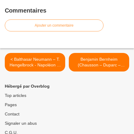
Commentaires
Ajouter un commentaire
< Balthasar Neumann – T.
Benjamin Bernheim
Hengelbrock - Napoléon et
(Chausson – Duparc –
la musique - Fontainebleau
Brahms – Britten - Bridge) -
Champs-Élysées >
Hébergé par Overblog
Top articles
Pages
Contact
Signaler un abus
C.G.U.