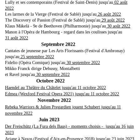
Lully et ses contemporains (Festival de Saint-Denis) jusqu'au
02 août
2022
Les larmes de la Vierge (Festival de Sablé) jusqu'au
26 août 2022
The Discovery of Passion (Festival de Sablé) jusqu'au
29 août 2022
Klaus Mäkelä - 9e de Beethoven (Philharmonie) jusqu'au
30 août 2022
Manon à l'Opéra de Hambourg - regard dans les coulisses jusqu'au
31 août 2022
Septembre 2022
Cantates de jeunesse par Les Arts Florissants (Festival d'Ambronay)
jusqu'au
25 septembre 2022
Fidelio (Opéra Comique) jusqu'au
30 septembre 2022
Mikko Franck dirige Debussy, Montalbetti
et Ravel jusqu'au
30 septembre 2022
Octobre 2022
Haendel
au Théâtre du Châtelet jusqu'au 11 octobre 2022
Edmea (Wexford Festival Opera 2021) jusqu'au 11 octobre 2022
Novembre 2022
Rebeka Warriors & Julien Pregardien jouent Schubert jusqu'au 11
novembre 2022
Juin 2023
Der Freischütz (La Fura dels Baus) - moments choisis - jusqu'au 16 juin
2023
Ariane à Naxos (Festival d'Aix-en-Provence 2018) jusqu'au 23 juin 2023