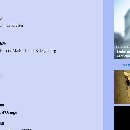
10
i - ms Kratzer
0h25
is - dm Mariotti - ms Kriegenburg
SAI
s
h00
s d'Orange
h50