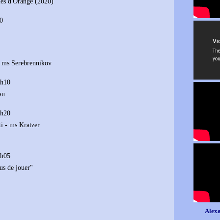
ies d'Orange (2020)
10
- ms Serebrennikov
0h10
au
0h20
i - ms Kratzer
1h05
us de jouer"
Alexa