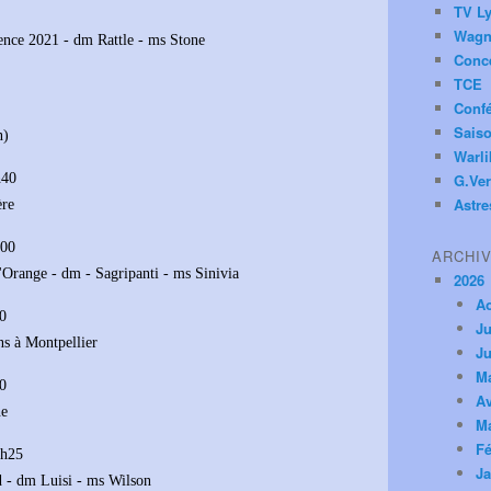
TV Ly
Wagn
ence 2021 - dm Rattle - ms Stone
Conc
TCE
Conf
Saiso
n)
Warl
h40
G.Ver
Astre
ère
h00
ARCHI
'Orange - dm - Sagripanti - ms Sinivia
2026
A
10
Ju
ns à Montpellier
Ju
M
10
Av
ne
M
Fé
0h25
Ja
d - dm Luisi - ms Wilson