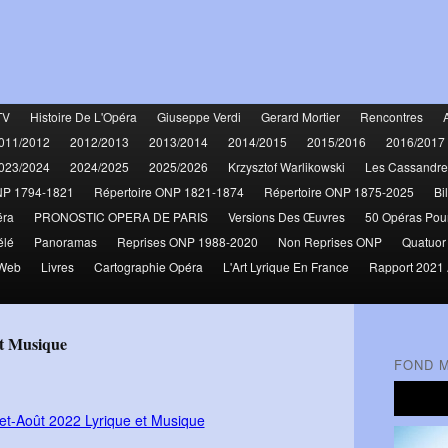
TV
Histoire De L'Opéra
Giuseppe Verdi
Gerard Mortier
Rencontres
011/2012
2012/2013
2013/2014
2014/2015
2015/2016
2016/2017
023/2024
2024/2025
2025/2026
Krzysztof Warlikowski
Les Cassandre
NP 1794-1821
Répertoire ONP 1821-1874
Répertoire ONP 1875-2025
Bi
éra
PRONOSTIC OPERA DE PARIS
Versions Des Œuvres
50 Opéras Pou
élé
Panoramas
Reprises ONP 1988-2020
Non Reprises ONP
Quatuor
 Web
Livres
Cartographie Opéra
L'Art Lyrique En France
Rapport 2021 
et Musique
FOND 