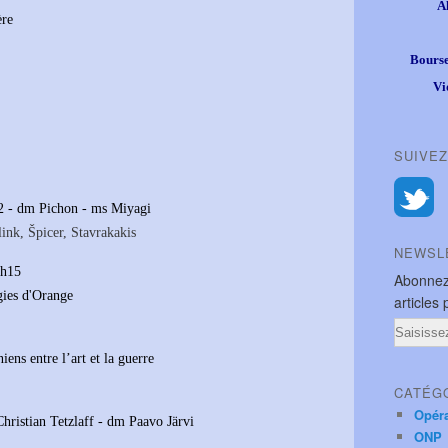
A
ère
Bourse
Vi
SUIVEZ
2 - dm Pichon - ms Miyagi
link, Špicer, Stavrakakis
NEWSL
0h15
Abonnez
gies d'Orange
articles 
Email
ens entre l’art et la guerre
CATÉG
Opér
hristian Tetzlaff - dm Paavo Järvi
ONP