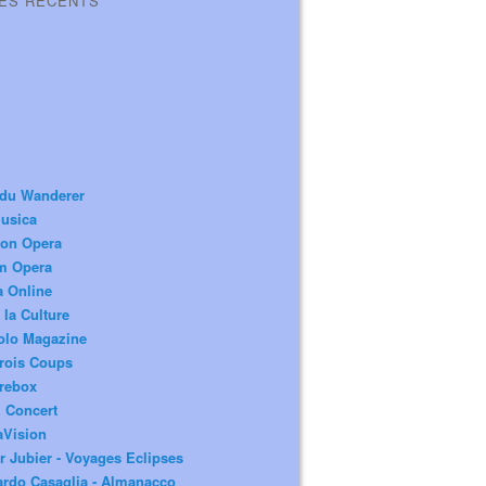
LES RÉCENTS
 du Wanderer
usica
ion Opera
m Opera
a Online
 la Culture
olo Magazine
rois Coups
rebox
 Concert
aVision
r Jubier - Voyages Eclipses
rdo Casaglia - Almanacco