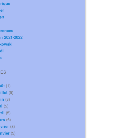
rique
er
ert
érences
n 2021-2022
ikowski
di
s
VES
oût
(1)
illet
(5)
in
(3)
ai
(5)
ril
(5)
ars
(6)
vrier
(8)
nvier
(5)