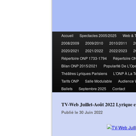
Accueil
Spectacles 2005/2025
Web & 
2008/2009
2009/2010
2010/2011
2
2020/2021
2021/2022
2022/2023
2
Répertoire ONP 1733-1794
Répertoire O
Bilan ONP 2015/2021
Popularité De L'Op
Théâtres Lyriques Parisiens
L'ONP À La T
Tarifs ONP
Salle Modulable
Audience
Ballets
Septembre 2025
Contact
TV-Web Juillet-Août 2022 Lyrique 
Publié le 30 Juin 2022