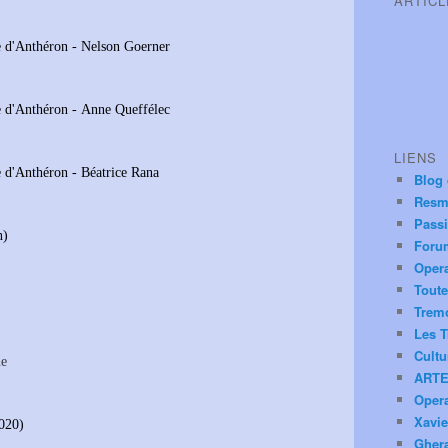
ARTIC
ue d'Anthéron - Nelson Goerner
ue d'Anthéron - Anne Queffélec
LIENS
e d'Anthéron - Béatrice Rana
Blog
Resm
Pass
n)
Foru
Oper
Toute
Trem
Les T
Cultu
ne
ARTE
Oper
Xavie
020)
Ghera