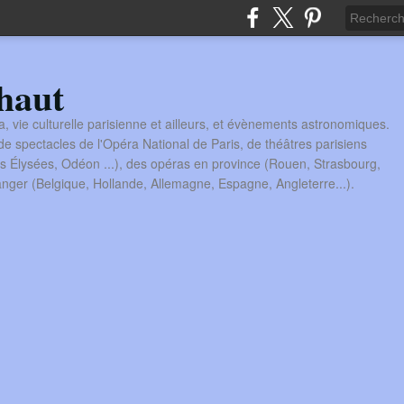
haut
a, vie culturelle parisienne et ailleurs, et évènements astronomiques.
 spectacles de l'Opéra National de Paris, de théâtres parisiens
s Élysées, Odéon ...), des opéras en province (Rouen, Strasbourg,
tranger (Belgique, Hollande, Allemagne, Espagne, Angleterre...).