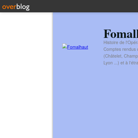
Fomal
Histoire de l'Opér
Comptes rendus de
(Châtelet, Champ
Lyon ...) et à l'é