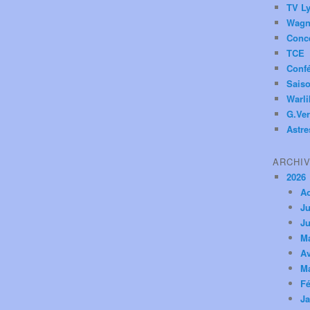
TV Ly
Wagn
Conc
TCE
Conf
Saiso
Warl
G.Ver
Astre
ARCHI
2026
A
Ju
Ju
M
Av
M
Fé
Ja