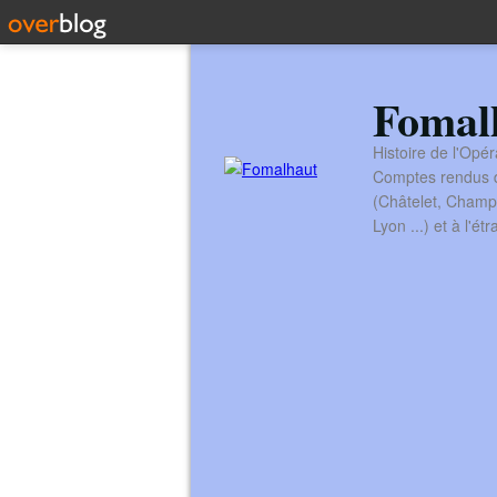
Fomal
Histoire de l'Opér
Comptes rendus de
(Châtelet, Champ
Lyon ...) et à l'é