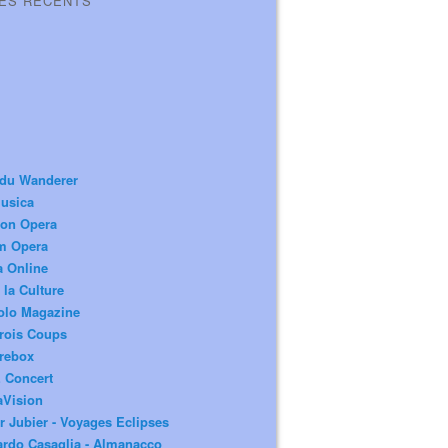
LES RÉCENTS
 du Wanderer
usica
ion Opera
m Opera
a Online
 la Culture
olo Magazine
rois Coups
rebox
 Concert
aVision
r Jubier - Voyages Eclipses
rdo Casaglia - Almanacco