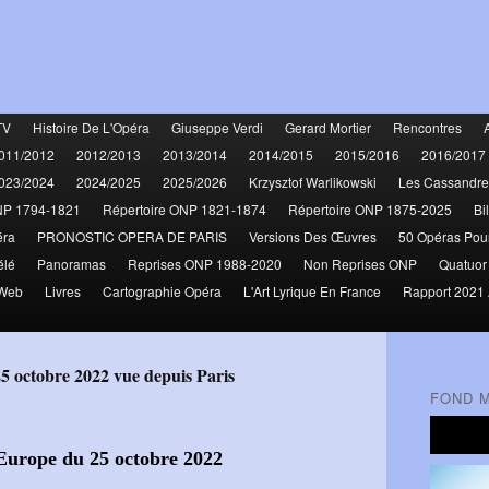
TV
Histoire De L'Opéra
Giuseppe Verdi
Gerard Mortier
Rencontres
011/2012
2012/2013
2013/2014
2014/2015
2015/2016
2016/2017
023/2024
2024/2025
2025/2026
Krzysztof Warlikowski
Les Cassandre
NP 1794-1821
Répertoire ONP 1821-1874
Répertoire ONP 1875-2025
Bi
éra
PRONOSTIC OPERA DE PARIS
Versions Des Œuvres
50 Opéras Pou
élé
Panoramas
Reprises ONP 1988-2020
Non Reprises ONP
Quatuor
 Web
Livres
Cartographie Opéra
L'Art Lyrique En France
Rapport 2021 
 25 octobre 2022 vue depuis Paris
FOND 
l’Europe du 25 octobre 2022