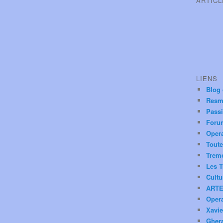
ARTIC
LIENS
Blog
Resm
Pass
Foru
Oper
Toute
Trem
Les T
Cultu
ARTE
Oper
Xavie
Ghera