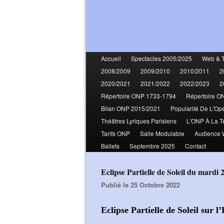
Accueil
Spectacles 2005/2025
Web & 
2008/2009
2009/2010
2010/2011
2
2020/2021
2021/2022
2022/2023
2
Répertoire ONP 1733-1794
Répertoire O
Bilan ONP 2015/2021
Popularité De L'Op
Théâtres Lyriques Parisiens
L'ONP À La T
Tarifs ONP
Salle Modulable
Audience
Ballets
Septembre 2025
Contact
Eclipse Partielle de Soleil du mardi
Publié le 25 Octobre 2022
Eclipse Partielle de Soleil sur 