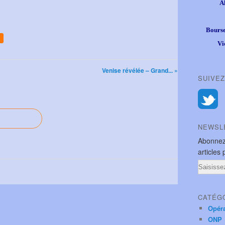
A
Bourse
Vi
Venise révélée – Grand... »
SUIVEZ
NEWSL
Abonnez
articles 
Email
CATÉG
Opér
ONP