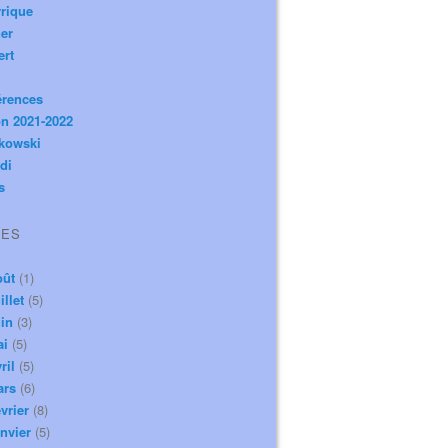
rique
er
ert
érences
n 2021-2022
ikowski
di
s
VES
oût
(1)
illet
(5)
in
(3)
ai
(5)
ril
(5)
ars
(6)
vrier
(8)
nvier
(5)