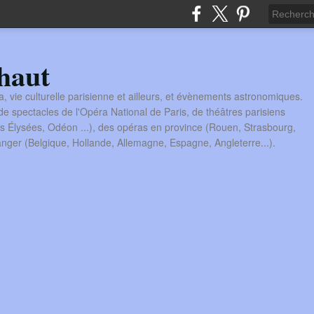
haut
a, vie culturelle parisienne et ailleurs, et évènements astronomiques.
 spectacles de l'Opéra National de Paris, de théâtres parisiens
s Élysées, Odéon ...), des opéras en province (Rouen, Strasbourg,
tranger (Belgique, Hollande, Allemagne, Espagne, Angleterre...).