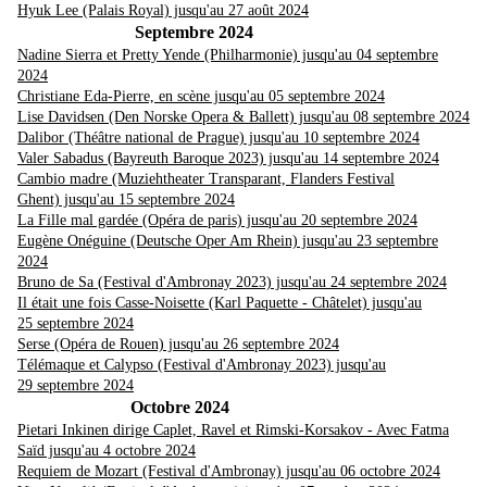
Hyuk Lee (Palais Royal) jusqu'au 27 août 2024
Septembre 2024
Nadine Sierra et Pretty Yende (Philharmonie) jusqu'au 04 septembre
2024
Christiane Eda-Pierre, en scène jusqu'au 05 septembre 2024
Lise Davidsen (Den Norske Opera & Ballett) jusqu'au 08 septembre 2024
Dalibor (Théâtre national de Prague) jusqu'au 10 septembre 2024
Valer Sabadus (Bayreuth Baroque 2023) jusqu'au 14 septembre 2024
Cambio madre (Muziehtheater Transparant, Flanders Festival
Ghent) jusqu'au 15 septembre 2024
La Fille mal gardée (Opéra de paris) jusqu'au 20 septembre 2024
Eugène Onéguine (Deutsche Oper Am Rhein) jusqu'au 23 septembre
2024
Bruno de Sa (Festival d'Ambronay 2023) jusqu'au 24 septembre 2024
Il était une fois Casse-Noisette (Karl Paquette - Châtelet) jusqu'au
25 septembre 2024
Serse (Opéra de Rouen) jusqu'au 26 septembre 2024
Télémaque et Calypso (Festival d'Ambronay 2023) jusqu'au
29 septembre 2024
Octobre 2024
Pietari Inkinen dirige Caplet, Ravel et Rimski-Korsakov - Avec Fatma
Saïd jusqu'au 4 octobre 2024
Requiem de Mozart (Festival d'Ambronay) jusqu'au 06 octobre 2024