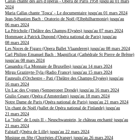
Callas chante des airs d'opéras - Opéra de Paris 1958 jusqu'au 01 mars
2024
Maria Callas chante 'Tosca' - Le documentaire jusqu'au 01 mars 2024
Jean-Sébastien Bach : Oratorio de Noël (Elbphilharmonie) jusqu'au
06 mars 2024
La Périchole (Théâtre des Champs-Elysées) jusqu'au 07 mars 2024
Hommage à Patrick Dupond (Opéra national de Paris) jusqu'au
08 mars 2024
Les Noces de Figaro (Opera Ballet Vlaanderen) jusqu'au 08 mars 2024
Carl Philipp Emanuel Bach : Magnificat (Cathédrale St Pierre de Brême)
jusqu'au 08 mars 2024
Cassandra (La Monnaie de Bruxelles) jusqu'au 14 mars 2024
Mirga Grazinyte-Tyla (Radio France) jusqu'au 15 mars 2024
Fauteuils d'Orchestre - Pati (Théâtre des Champs-Elysées) jusqu'au
16 mars 2024
Un Lac des Cygnes (Semperoper Dresde) jusqu'au 16 mars 2024
Giulio Cesare (Opéra d'Amsterdam) jusqu'au 18 mars 2024
Notre Dame de Paris (Opéra national de Paris) jusqu'au 21 mars 2024
Un chant de Noël (ballet de Opéra national de Finlande) jusqu'au
21 mars 2024
La "folie" de Louis II - Neuschwanstein, le château enchanté jusqu'au
21 mars 2024
Falstaff (Opéra de Lille) jusqu'au 22 mars 2024
Musique en fête (Chorégies d'Orange) jusqu'au 26 mars 2024