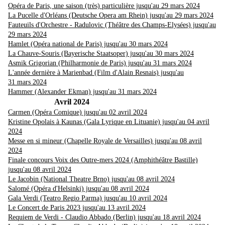
Opéra de Paris, une saison (très) particulière jusqu'au 29 mars 2024
La Pucelle d'Orléans (Deutsche Opera am Rhein) jusqu'au 29 mars 2024
Fauteuils d'Orchestre - Radulovic (Théâtre des Champs-Elysées) jusqu'au
29 mars 2024
Hamlet (Opéra national de Paris) jusqu'au 30 mars 2024
La Chauve-Souris (Bayerische Staatsoper) jusqu'au 30 mars 2024
Asmik Grigorian (Philharmonie de Paris) jusqu'au 31 mars 2024
L'année dernière à Marienbad (Film d'Alain Resnais) jusqu'au
31 mars 2024
Hammer (Alexander Ekman) jusqu'au 31 mars 2024
Avril 2024
Carmen (Opéra Comique) jusqu'au 02 avril 2024
Kristine Opolais à Kaunas (Gala Lyrique en Lituanie) jusqu'au 04 avril
2024
Messe en si mineur (Chapelle Royale de Versailles) jusqu'au 08 avril
2024
Finale concours Voix des Outre-mers 2024 (Amphithéâtre Bastille)
jusqu'au 08 avril 2024
Le Jacobin (National Theatre Brno) jusqu'au 08 avril 2024
Salomé (Opéra d'Helsinki) jusqu'au 08 avril 2024
Gala Verdi (Teatro Regio Parma) jusqu'au 10 avril 2024
Le Concert de Paris 2023 jusqu'au 13 avril 2024
Requiem de Verdi - Claudio Abbado (Berlin) jusqu'au 18 avril 2024