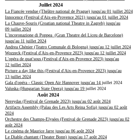
Juillet 2024
La Fiancée vendue (Théâtre national de Prague) jusqu'au 01 juillet 2024
Innocence (Festival d'Aix-en-Provence 2021) jusqu'au 01 juillet 2024
La Chauve-Souris (Croatian national Theatre in Zagreb) jusqu'au
09 juillet 2024
L'incoronazione di Poppea (Gran Theatre del Liceu de Barcelone)
jusqu'au 11 juillet 2024
Andrea Chénier (Teatro Comunale di Bologna) jusqu'au 12 juillet 2024
Wozzeck (Festival d'Aix-en-Provence 2023) jusqu'au 12 juillet 2024
L'opéra de quat'sous (Festival d'Aix-en-Provence 2023) jusqu'au
12 juillet 2024
Picture a day like this (Festival d'Aix-en-Provence 2023) jusqu'au
13 juillet 2024
Gala d'opéra - Classic Open Air Hannover jusqu'au 14 j
uillet 2024
Valuska (Hungarian State Opera) jusqu'au 19 j
uillet 2024
Août 2024
Nereydas (Festival de Grenade 2023) jusqu'au 02 août 2024
Artifacts Assembly (Palau des Les Arts Reina Sofia) jusqu'au 02 août
2024
Orchestre des Champs-Elysées (Festival de Grenade 2023) jusqu'au 02
août 2024
Le cinéma de Maurice Jarre jusqu'au 06 août 2024
Le Diable chantant (Theater Bonn) jusqu'au 17 août 2024