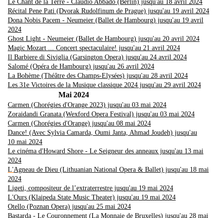
Le Chant de la Terre - Claudio Abbado (Berlin) jusqu'au 18 avril 2024
Récital Pene Pati (Dvorak Rudolfinum de Prague) jusqu'au 19 avril 2024
Dona Nobis Pacem - Neumeier (Ballet de Hambourg) jusqu'au 19 avril
2024
Ghost Light - Neumeier (Ballet de Hambourg) jusqu'au 20 avril 2024
Magic Mozart ... Concert spectaculaire! jusqu'au 21 avril 2024
Il Barbiere di Siviglia (Garsington Opera) jusqu'au 24 avril 2024
Salomé (Opéra de Hambourg) jusqu'au 26 avril 2024
La Bohème (Théâtre des Champs-Elysées) jusqu'au 28 avril 2024
Les 31e Victoires de la Musique classique 2024 jusqu'au 29 avril 2024
Mai 2024
Carmen (Chorégies d'Orange 2023) jusqu'au 03 mai 2024
Zoraidandi Granata (Wexford Opera Festival) jusqu'au 03 mai 2024
Carmen (Chorégies d'Orange) jusqu'au 08 mai 2024
Dance! (Avec Sylvia Camarda, Oumi Janta, Ahmad Joudeh) jusqu'au
10 mai 2024
Le cinéma d'Howard Shore - Le Seigneur des anneaux jusqu'au 13 mai
2024
L'
Agneau de Dieu (Lithuanian National Opera & Ballet) jusqu'au 18 mai
2024
Ligeti, compositeur de l’extraterrestre jusqu'au 19 mai 2024
L'Ours (Klaipeda State Music Theater) jusqu'au 19 mai 2024
Otello (Poznan Opera) jusqu'au 25 mai 2024
Bastarda - Le Couronnement (La Monnaie de Bruxelles) jusqu'au 28 mai