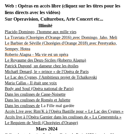
Web : Opéras en accès libre (cliquez sur les titres pour les
liens directs avec les vidéos)
Sur Operavision, Culturebox, Arte Concert etc...
Illimité
Placido Domingo, l'homme aux mille vies
La Traviata (Chorégies d'Orange 2016)
avec Domingo, Jaho, Meli
Le Barbier de Séville (Chorégies d'Orange 2018)
avec P
eretyatko,
Sempey, Hotea
Roberto Alagna
- Ma vie est un opéra
Le Royaume des Deux-Siciles (Roberto Alagna)
Patrick Dupond, un danseur chez les étoiles
Michaël Denard, le « prince » de l'Opéra de Paris
Le Lac des Cygnes, l'Ambitieux projet de Tchaïkovski
Maria Callas - Il était une voix
Body and Soul (Opéra national de Paris)
Dans les coulisses de Casse-Noisette
Dans les coulisses de Roméo et Juliette
Dans les coulisses de
La Fille mal gardée
Accès Live avec Rim'K à l'Opéra Bastille pour « Le Lac des Cygnes »
Accès live à l'Opéra Garnier dans les coulisses de « La Cenerentola »
Le Requiem de Verdi (Chorégies d'Orange)
Mars 2024