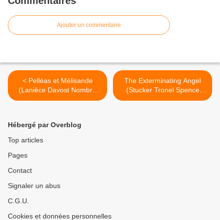
Commentaires
Ajouter un commentaire
< Pelléas et Mélisande
The Exterminating Angel
(Lanièce Davost Nombre
(Stucker Tronel Spence
Garnier Surot Pruna Leiser
Adès Bieito) Opéra de Paris
Caurier) Athénée
>
Hébergé par Overblog
Top articles
Pages
Contact
Signaler un abus
C.G.U.
Cookies et données personnelles