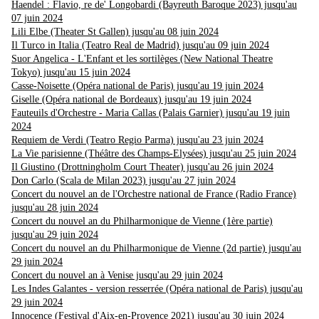
Haendel : Flavio, re de' Longobardi (Bayreuth Baroque 2023) jusqu'au
07 juin 2024
Lili Elbe (Theater St Gallen) jusqu'au 08 juin 2024
Il Turco in Italia (Teatro Real de Madrid) jusqu'au 09 juin 2024
Suor Angelica - L'Enfant et les sortilèges (New National Theatre
Tokyo) jusqu'au 15 juin 2024
Casse-Noisette (Opéra national de Paris) jusqu'au 19 juin 2024
Giselle (Opéra national de Bordeaux) jusqu'au 19 juin 2024
Fauteuils d'Orchestre - Maria Callas (Palais Garnier) jusqu'au 19 juin
2024
Requiem de Verdi (Teatro Regio Parma) jusqu'au 23 juin 2024
La Vie parisienne (Théâtre des Champs-Elysées) jusqu'au 25 juin 2024
Il Giustino (Drottningholm Court Theater) jusqu'au 26 juin 2024
Don Carlo (Scala de Milan 2023) jusqu'au 27 juin 2024
Concert du nouvel an de l'Orchestre national de France (Radio France)
jusqu'au 28 juin 2024
Concert du nouvel an du Philharmonique de Vienne (1ère partie)
jusqu'au 29 juin 2024
Concert du nouvel an du Philharmonique de Vienne (2d partie) jusqu'au
29 juin 2024
Concert du nouvel an à Venise jusqu'au 29 juin 2024
Les Indes Galantes - version resserrée (Opéra national de Paris) jusqu'au
29 juin 2024
Innocence (Festival d'Aix-en-Provence 2021) jusqu'au 30 juin 2024