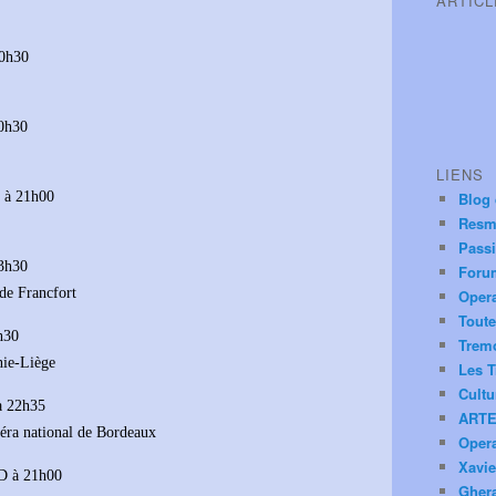
ARTIC
20h30
0h30
LIENS
 à 21h00
Blog
Resm
Pass
3h30
Foru
 de Francfort
Oper
Toute
h30
Trem
nie-Liège
Les T
Cultu
à 22h35
ARTE
péra national de Bordeaux
Oper
Xavie
D à 21h00
Ghera