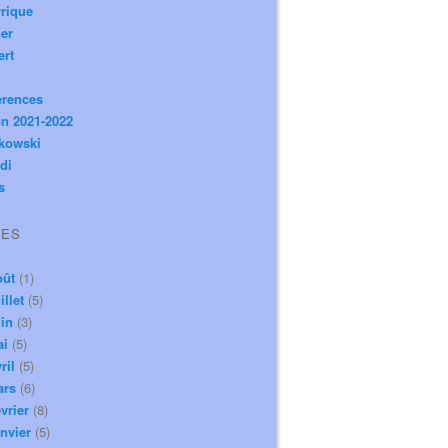
rique
er
ert
érences
n 2021-2022
ikowski
di
s
VES
oût
(1)
illet
(5)
in
(3)
ai
(5)
ril
(5)
ars
(6)
vrier
(8)
nvier
(5)