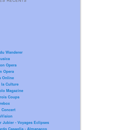
LES RÉCENTS
 du Wanderer
usica
ion Opera
m Opera
a Online
 la Culture
olo Magazine
rois Coups
rebox
 Concert
aVision
r Jubier - Voyages Eclipses
rdo Casaglia - Almanacco