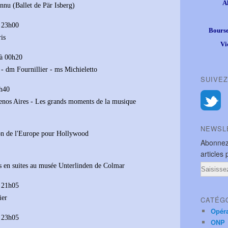
A
onnu (Ballet de Pär Isberg)
à 23h00
Bourse
is
Vi
à 00h20
- dm Fournillier - ms Michieletto
SUIVEZ
8h40
enos Aires - Les grands moments de la musique
NEWSL
son de l'Europe pour Hollywood
Abonnez
articles 
 en suites au musée Unterlinden de Colmar
Email
à 21h05
ier
CATÉG
Opér
à 23h05
ONP