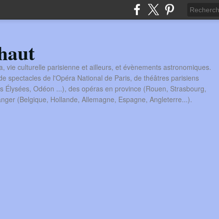
haut
a, vie culturelle parisienne et ailleurs, et évènements astronomiques.
 spectacles de l'Opéra National de Paris, de théâtres parisiens
s Élysées, Odéon ...), des opéras en province (Rouen, Strasbourg,
tranger (Belgique, Hollande, Allemagne, Espagne, Angleterre...).