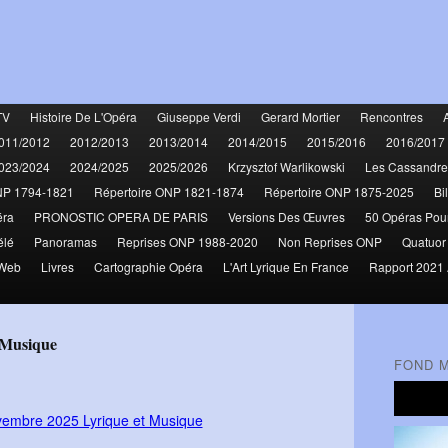
TV
Histoire De L'Opéra
Giuseppe Verdi
Gerard Mortier
Rencontres
011/2012
2012/2013
2013/2014
2014/2015
2015/2016
2016/2017
023/2024
2024/2025
2025/2026
Krzysztof Warlikowski
Les Cassandre
NP 1794-1821
Répertoire ONP 1821-1874
Répertoire ONP 1875-2025
Bi
éra
PRONOSTIC OPERA DE PARIS
Versions Des Œuvres
50 Opéras Pou
élé
Panoramas
Reprises ONP 1988-2020
Non Reprises ONP
Quatuor
 Web
Livres
Cartographie Opéra
L'Art Lyrique En France
Rapport 2021 
 Musique
FOND 