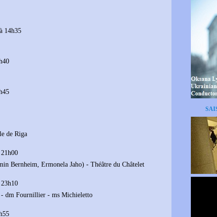
à 14h35
8h40
3h45
SAI
le de Riga
à 21h00
amin Bernheim, Ermonela Jaho) - Théâtre du Châtelet
à 23h10
- dm Fournillier - ms Michieletto
3h55