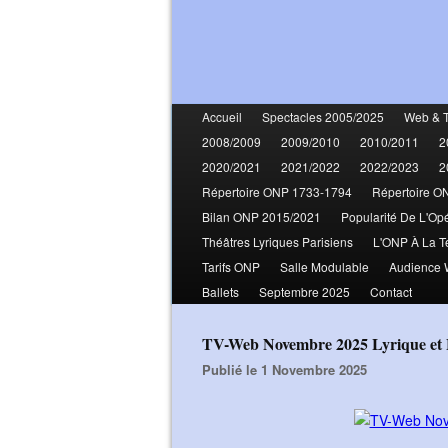
Accueil
Spectacles 2005/2025
Web & 
2008/2009
2009/2010
2010/2011
2
2020/2021
2021/2022
2022/2023
2
Répertoire ONP 1733-1794
Répertoire O
Bilan ONP 2015/2021
Popularité De L'Op
Théâtres Lyriques Parisiens
L'ONP À La T
Tarifs ONP
Salle Modulable
Audience
Ballets
Septembre 2025
Contact
TV-Web Novembre 2025 Lyrique et
Publié le 1 Novembre 2025