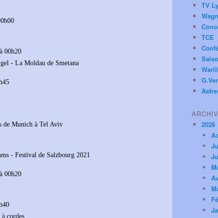
TV Ly
Wagn
00h00
Conc
TCE
Conf
à 00h20
Saiso
Zygel - La Moldau de Smetana
Warl
G.Ver
8h45
Astre
ARCHI
2026
s de Munich à Tel Aviv
A
Ju
ms - Festival de Salzbourg 2021
Ju
M
à 00h20
Av
M
Fé
8h40
Ja
 à cordes