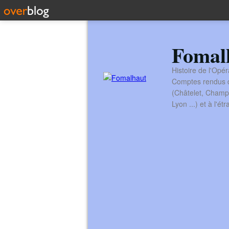
Fomal
Histoire de l'Opér
Comptes rendus de
(Châtelet, Champ
Lyon ...) et à l'é