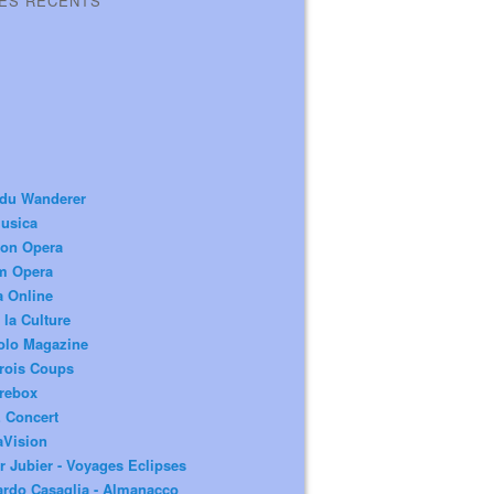
LES RÉCENTS
 du Wanderer
usica
ion Opera
m Opera
a Online
 la Culture
olo Magazine
rois Coups
rebox
 Concert
aVision
r Jubier - Voyages Eclipses
rdo Casaglia - Almanacco