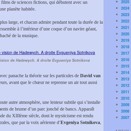
2025
films de sciences fictions, qui débutent avec un
2024
une planète habitée.
2023
2022
 plus large, et chacun admire pendant toute la durée de la
2021
ressemble à l’intérieur d’une coque d’un navire géant,
2020
haché de la musique.
2019
2018
2017
2016
ision de Hadewych. A droite Evgueniya Sotnikova
2015
2014
avec panache la théorie sur les particules de
David van
2013
eurs, avant que le chœur ne reprenne un air tout aussi
2012
2011
2010
ute autre atmosphère, une lenteur subtile qui s’installe
2009
aments de brume d’un parc jonché de bancs. Apparaît
2008
nde du XIIIème siècle, dont le mysticisme est rendu
2007
trales, que par la voix aérienne d’
Evgeniya Sotnikova
,