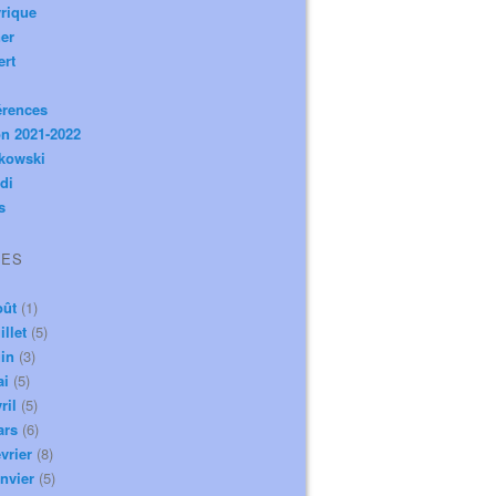
rique
er
ert
érences
n 2021-2022
ikowski
di
s
VES
oût
(1)
illet
(5)
in
(3)
ai
(5)
ril
(5)
ars
(6)
vrier
(8)
nvier
(5)