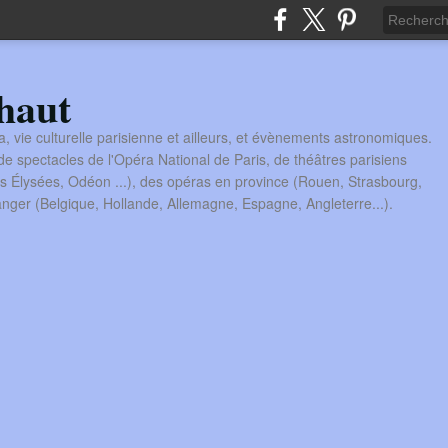
haut
a, vie culturelle parisienne et ailleurs, et évènements astronomiques.
 spectacles de l'Opéra National de Paris, de théâtres parisiens
s Élysées, Odéon ...), des opéras en province (Rouen, Strasbourg,
tranger (Belgique, Hollande, Allemagne, Espagne, Angleterre...).