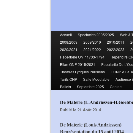
Accueil
Spectacles 2005/2025
Web & 
2008/2009
2009/2010
2010/2011
2
2020/2021
2021/2022
2022/2023
2
Répertoire ONP 1733-1794
Répertoire O
Bilan ONP 2015/2021
Popularité De L'Op
Théâtres Lyriques Parisiens
L'ONP À La T
Tarifs ONP
Salle Modulable
Audience
Ballets
Septembre 2025
Contact
De Materie (L.Andriessen-H.Goebb
Publié le 21 Août 2014
De Materie (Louis Andriessen)
Représentation du 15 août 2014