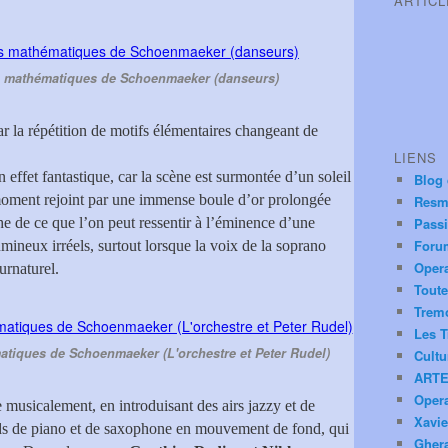
ARTIC
es mathématiques de Schoenmaeker (danseurs)
 la répétition de motifs élémentaires changeant de
LIENS
n effet fantastique, car la scène est surmontée d’un soleil
Blog
 moment rejoint par une immense boule d’or prolongée
Resm
e de ce que l’on peut ressentir à l’éminence d’une
Pass
Foru
umineux irréels, surtout lorsque la voix de la soprano
Oper
urnaturel.
Toute
Trem
Les T
matiques de Schoenmaeker (L'orchestre et Peter Rudel)
Cultu
ARTE
Oper
e musicalement, en introduisant des airs jazzy et de
Xavie
ds de piano et de saxophone en mouvement de fond, qui
Ghera