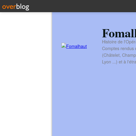
Fomal
Histoire de l'Opér
Comptes rendus de
(Châtelet, Champ
Lyon ...) et à l'é