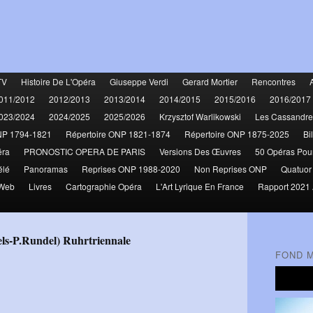
TV
Histoire De L'Opéra
Giuseppe Verdi
Gerard Mortier
Rencontres
011/2012
2012/2013
2013/2014
2014/2015
2015/2016
2016/2017
023/2024
2024/2025
2025/2026
Krzysztof Warlikowski
Les Cassandre
NP 1794-1821
Répertoire ONP 1821-1874
Répertoire ONP 1875-2025
Bi
éra
PRONOSTIC OPERA DE PARIS
Versions Des Œuvres
50 Opéras Pou
élé
Panoramas
Reprises ONP 1988-2020
Non Reprises ONP
Quatuor
 Web
Livres
Cartographie Opéra
L'Art Lyrique En France
Rapport 2021 
els-P.Rundel) Ruhrtriennale
FOND 