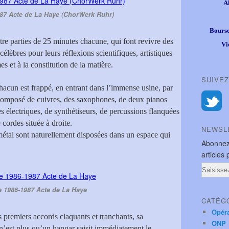
A
987 Acte de La Haye (ChorWerk Ruhr)
Bourse
tre parties de 25 minutes chacune, qui font revivre des
Vi
célèbres pour leurs réflexions scientifiques, artistiques
es et à la constitution de la matière.
SUIVEZ
hacun est frappé, en entrant dans l’immense usine, par
 composé de cuivres, des saxophones, de deux pianos
es électriques, de synthétiseurs, de percussions flanquées
 cordes située à droite.
NEWSL
métal sont naturellement disposées dans un espace qui
Abonnez
articles 
Email
e 1986-1987 Acte de La Haye
CATÉG
Opér
premiers accords claquants et tranchants, sa
ONP
n’est plus qu’un hangar saisit immédiatement le