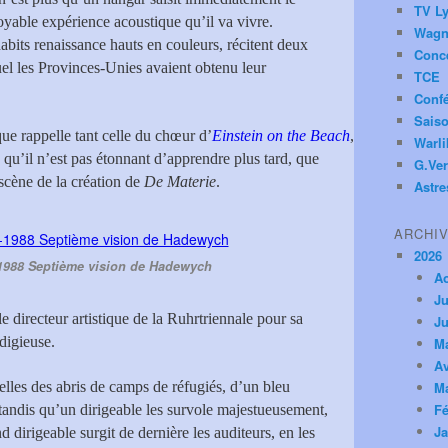
TV Ly
royable expérience acoustique qu’il va vivre.
Wagn
abits renaissance hauts en couleurs, récitent deux
Conc
el les Provinces-Unies avaient obtenu leur
TCE
Conf
Saiso
que rappelle tant celle du chœur d’
Einstein on the Beach
,
Warl
, qu’il n’est pas étonnant d’apprendre plus tard, que
G.Ver
 scène de la création de
De Materie
.
Astre
ARCHI
2026
988 Septième vision de Hadewych
A
Ju
 le directeur artistique de la Ruhrtriennale pour sa
Ju
digieuse.
M
Av
telles des abris de camps de réfugiés, d’un bleu
M
Fé
tandis qu’un dirigeable les survole majestueusement,
Ja
 dirigeable surgit de dernière les auditeurs, en les