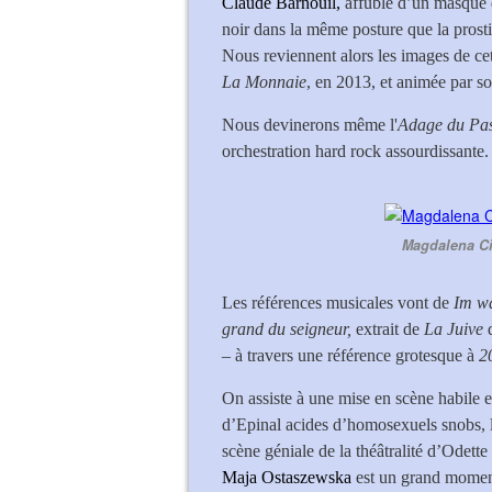
Claude Barnouil,
affublé d’un masque d
noir dans la même posture que la prost
Nous reviennent alors les images de c
La Monnaie
, en 2013, et animée par s
Nous devinerons même l'
Adage du Pa
orchestration hard rock assourdissante.
Magdalena Ci
Les références musicales vont de
Im wa
grand du seigneur,
extrait de
La Juive
– à travers une référence grotesque à
2
On assiste à une mise en scène habile et
d’Epinal acides d’homosexuels snobs, les
scène géniale de la théâtralité d’Odette
Maja Ostaszewska
est un grand moment 