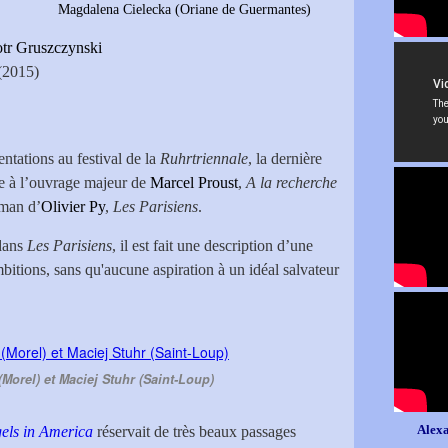
ol
Magdalena Cielecka (Oriane de Guermantes)
otr Gruszczynski
(2015)
entations au festival de la
Ruhrtriennale
, la dernière
ée à l’ouvrage majeur de
Marcel
Proust
,
A la recherche
oman d’
Olivier Py
,
Les Parisiens
.
dans
Les Parisiens
, il est fait une description d’une
mbitions, sans qu'aucune aspiration à un idéal salvateur
(Morel) et Maciej Stuhr (Saint-Loup)
Alexa
els in America
réservait de très beaux passages