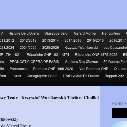
TV
Histoire De L'Opéra
Giuseppe Verdi
Gerard Mortier
Rencontres
011/2012
2012/2013
2013/2014
2014/2015
2015/2016
2016/2017
023/2024
2024/2025
2025/2026
Krzysztof Warlikowski
Les Cassandre
NP 1794-1821
Répertoire ONP 1821-1874
Répertoire ONP 1875-2025
Bi
éra
PRONOSTIC OPERA DE PARIS
Versions Des Œuvres
50 Opéras Pou
élé
Panoramas
Reprises ONP 1988-2020
Non Reprises ONP
Quatuor
 Web
Livres
Cartographie Opéra
L'Art Lyrique En France
Rapport 2021 
Nowy Teatr - Krzysztof Warlikowski) Théâtre Chaillot
FOND 
rlikowski)
u
de Marcel Proust