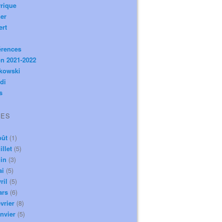
rique
er
ert
érences
n 2021-2022
ikowski
di
s
VES
oût
(1)
illet
(5)
in
(3)
ai
(5)
ril
(5)
ars
(6)
vrier
(8)
nvier
(5)