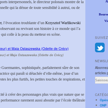
A
ports interpersonnels, le directeur polonais montre de la
elle qui la dénue de toute sensibilité à autrui, ou de
Bourse
Vi
r
, l’évocation troublante d’un
Krzysztof Warlikowski
observant ou revivant son histoire à ce monde qui l’a
e qui colle à la peau du metteur en scène.
SUIVEZ
teur) et Maja Ostaszewska (Odette de Crécy)
NEWSL
Abonnez
Guermantes, sophistiquée, parfaitement sûre de son
articles 
 actrice qui paraît si détachée d’elle-même, joue d’un
Email
tes les plus furtifs, les petites touches de respirations, et
cité à créer des personnages plus vrais que nature que se
CATÉG
Opér
 performance rarement aussi aboutie par l’école théâtrale
ONP