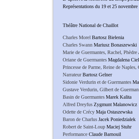
Représentations du 19 et 25 novembre
Théâtre National de Chaillot
Charles Morel
Bartosz Bielenia
Charles Swann
Mariusz Bonaszewski
Marie de Guermantes, Rachel, Phèdre
Oriane de Guermantes
Magdalena Cie
Princesse de Parme, Reine de Naples,
Narrateur
Bartosz Gelner
Sidonie Verdurin et de Guermantes
Ma
Gustave Verdurin, Gilbert de Guerman
Basin de Guermantes
Marek Kalita
Alfred Dreyfus
Zygmunt Malanowicz
Odette de Crécy
Maja Ostaszewska
Baron de Charlus
Jacek Poniedzialek
Robert de Saint-Loup
Maciej Stuhr
Performance
Claude Barnouil