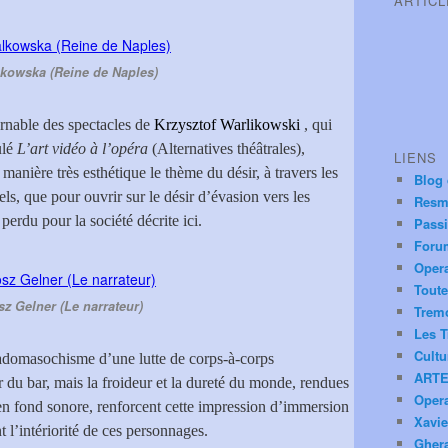
ARTIC
kowska (Reine de Naples)
rnable des spectacles de
Krzysztof Warlikowski
, qui
ulé
L’art vidéo à l’opéra
(Alternatives théâtrales),
LIENS
 manière très esthétique le thème du désir, à travers les
Blog
ls, que pour ouvrir sur le désir d’évasion vers les
Resm
perdu pour la société décrite ici.
Pass
Foru
Oper
Toute
sz Gelner (Le narrateur)
Trem
Les T
Cultu
sadomasochisme d’une lutte de corps-à-corps
ARTE
r du bar, mais la froideur et la dureté du monde, rendues
Oper
 en fond sonore, renforcent cette impression d’immersion
Xavie
l’intériorité de ces personnages.
Ghera