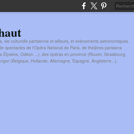
haut
a, vie culturelle parisienne et ailleurs, et évènements astronomiques.
 spectacles de l'Opéra National de Paris, de théâtres parisiens
s Élysées, Odéon ...), des opéras en province (Rouen, Strasbourg,
tranger (Belgique, Hollande, Allemagne, Espagne, Angleterre...).