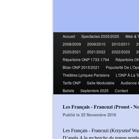
Accueil
Spectacles 2005/2025
Web & 
2008/2009
2009/2010
2010/2011
2
2020/2021
2021/2022
2022/2023
2
Répertoire ONP 1733-1794
Répertoire O
Bilan ONP 2015/2021
Popularité De L'Op
Théâtres Lyriques Parisiens
L'ONP À La T
Tarifs ONP
Salle Modulable
Audience
Ballets
Septembre 2025
Contact
Les Français - Francuzi (Proust - 
Publié le 22 Novembre 2016
Les Français - Francuzi (Krzysztof Wa
D’après
A la recherche du temps perd