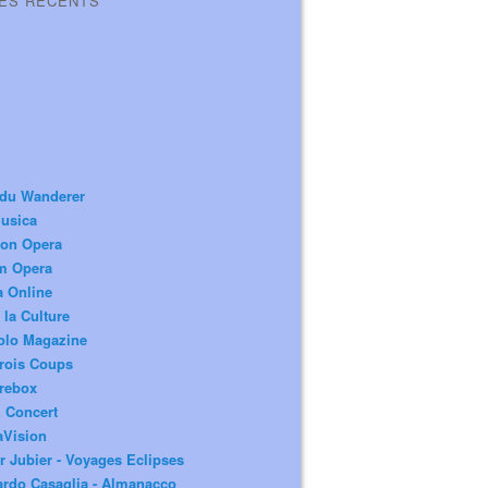
LES RÉCENTS
 du Wanderer
usica
ion Opera
m Opera
a Online
 la Culture
olo Magazine
rois Coups
rebox
 Concert
aVision
r Jubier - Voyages Eclipses
rdo Casaglia - Almanacco