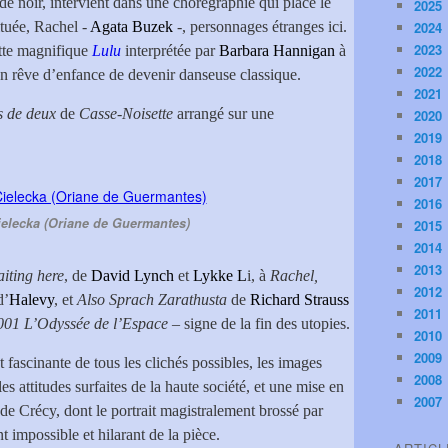
e noir, intervient dans une chorégraphie qui place le
2025
ituée, Rachel -
Agata Buzek
-, personnages étranges ici.
2024
2023
ette magnifique
Lulu
interprétée par
Barbara Hannigan
à
2022
on rêve d’enfance de devenir danseuse classique.
2021
s de deux
de
Casse-Noisette
arrangé sur une
2020
2019
2018
2017
2016
elecka (Oriane de Guermantes)
2015
2014
2013
iting here
, de
David Lynch
et
Lykke L
i, à
Rachel,
2012
d’
Halevy
, et
Also Sprach Zarathusta
de
Richard Strauss
2011
001 L’Odyssée de l’Espace
– signe de la fin des utopies.
2010
2009
 fascinante de tous les clichés possibles, les images
2008
 attitudes surfaites de la haute société, et une mise en
2007
 de Crécy, dont le portrait magistralement brossé par
impossible et hilarant de la pièce.