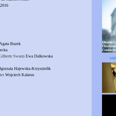
 2016
Agata Buzek
lecka
 Gilberte Swann
Ewa Dalkowska
SAI
lgorzata
Hajewska-Krzysztofik
tes
Wojciech Kalarus