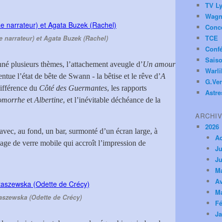
TV Ly
Wagn
Conc
TCE
e narrateur) et Agata Buzek (Rachel)
Conf
Saiso
onné plusieurs thèmes, l’attachement aveugle d’
Un amour
Warl
ntue l’état de bête de Swann - la bêtise et le rêve d’
A
G.Ver
différence du
Côté des Guermantes
, les rapports
Astre
omorrhe
et
Albertine
, et l’inévitable déchéance de la
ARCHI
2026
avec, au fond, un bar, surmonté d’un écran large, à
A
cage de verre mobile qui accroît l’impression de
Ju
Ju
M
Av
M
aszewska (Odette de Crécy)
Fé
Ja