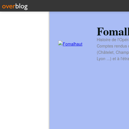
Fomal
Histoire de l'Opér
Comptes rendus de
(Châtelet, Champ
Lyon ...) et à l'é