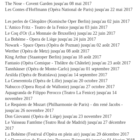
The Nose - Covent Garden jusqu'au 08 mai 2017
Les Contes d'Hoffmann (Opéra National de Paris) jusqu'au 22 mai 2017
Les perles de Cléopâtre (Komische Oper Berlin) jusqu'au 02 juin 2017
L'Amico Fritz - Teatro de la Fenice jusqu'au 03 juin 2017
Le Coq d'Or (La Monnaie de Bruxelles) jusqu'au 22 juin 2017
La Bohème - Opera de Liège jusqu'au 24 juin 2017
Nowark - Space Opera (Opéra de Poznan) jusqu'au 02 août 2017
Werther (Opéra de Metz) jusqu'au 08 août 2017
King Arthur (Staastoper Berlin) jusqu'au 18 août 2017
Fantasio (Opéra Comique - Théâtre du Châtelet) jusqu'au 23 août 2017
Tannhäuser (Opéra de Monte-Carlo) jusqu'au 01 septembre 2017
Arsilda (Opéra de Bratislava) jusqu'au 14 septembre 2017
La Cenerentola (Opéra de Lille) jusqu'au 20 octobre 2017
Nabucco (Opera Royal de Wallonie) jusqu'au 27 octobre 2017
Aquagranda de Filippo Perocco (Teatro La Fenice) jusqu'au 14
novembre 2017
Le Requiem de Mozart (Philharmonie de Paris) - dm rené Jacobs -
jusqu'au 26 novembre 2017
Don Giovanni (Opéra de Liège) jusqu'au 23 novembre 2017
Le Vaisseau Fantôme (Teatro Real de Madrid) jusqu'au 27 décembre
2017
La Bohème (Festival d'Opéra en plein air) jusqu'au 29 décembre 2017