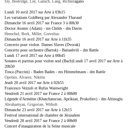
Sly, Bostridge, Lee, Gansch, Lang, Richter
agano
Lundi 10 avril 2017 sur Arte à 03h15
Les variations Goldberg par Alexandre Tharaud
Dimanche 16 avril 2017 sur France 3 à 00h30
Doctor Atomic (Adam) - ms Childs - dm Davin
Henschel, Bork, Miller, Grevelius
Dimanche 16 avril 2017 sur Arte à 11h35
Concerto pour violon. Danses Slaves (Dvorak)
Concerto pour orchestre (Bartok) - Batiashvili - dm Rattle
Lundi 17 avril 2017 sur Arte à 00h45
Sonates et partitas pour violon seul (Bach)Lundi 17 avril 2017 sur Arte à
20h50
Tosca (Puccini) - Baden Baden - ms Himmelmann - dm Rattle
Opolais, Alvarez, Nikitin
Jeudi 20 avril 2017 sur Arte à 02h55
Francesco Vezzoli et Rufus Wainwright
Vendredi 21 avril 2017 sur France 2 à 00h00
Légende d'Arménie (Khatchaturian, Aprikian, Prokofiev) - dm Altinoglu
Abrahamyan, Grigorian, Witholt
Dimanche 23 avril 2017 sur Arte à 12h15
Festival international de chambre de Jérusalem
Vendredi 28 avril 2017 sur France 2 à 00h00
Concert d'inauguration de la Seine musicale