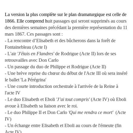
La version la plus complète sur le plan dramaturgique est celle de
1866. Elle comprend h
uit passages qui seront supprimés au cours
des dernières semaines précédant la première représentation du 11
mars 1867. Ces passages sont :
- La rencontre d’Elisabeth et des bûcherons dans la forêt de
Fontainebleau (Acte I)
- L'air
'J'étais en Flandres'
de Rodrigue (Acte II) lors de ses
retrouvailles avec Don Carlo
- Un passage du duo de Philippe et Rodrigue (Acte II)
- Une brève reprise du chœur du début de l'Acte III où sera inséré
le ballet 'La Pérégrina'
- Une courte introduction orchestrale à l'arrivée de la Reine à
l'acte IV
- Le duo Elisabeth et Eboli
'J’ai tout compris'
(Acte IV) où Eboli
avoue à Elisabeth sa liaison avec le roi.
- Le duo Philippe II et Don Carlo
'Qui me rendra ce mort'
(Acte
IV)
- Un échange entre Elisabeth et Eboli au cours de l'émeute (fin
Acte IV)