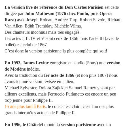
La version live de référence du Don Carlos Parisien
est celle
dirigée par
John Matheson (1976 chez Ponto, puis Opera
Rara)
avec Joseph Roleau, Andrée Turp, Robert Savoie, Richard
Van Allen, Edith Tremblay, Michèle Vilma.
Des chanteurs inconnus mais très engagés.
Les actes I, II, IV et V sont ceux de
1866
mais l’acte III (avec le
ballet) est celui de 1867.
C’est donc la version parisienne la plus complète qui soit!
En 1993, James Levine
enregistre en studio (Sony) une
version
de Modène
inédite.
Avec la traduction du
Ier acte de 1866
(et non plus 1867) nous
avons ici une version révisée en italien.
Michael Sylvester, Dolora Zajick et Samuel Ramey y sont par
ailleurs excellents, mais Ferruccio Furlanetto est encore un peu
trop jeune pour Philippe II.
15 ans plus tard à Paris
, le constat est clair : c'est l'un des plus
grands interprètes actuels de Philippe II.
En 1996, le Châtelet
monte
la version parisienne
avec un