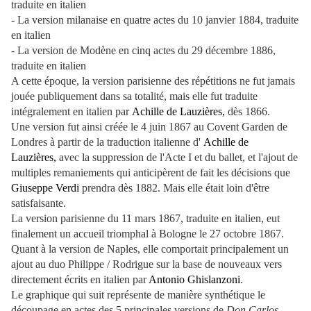
traduite en italien
- La version milanaise en quatre actes du 10 janvier 1884, traduite
en italien
- La version de Modène en cinq actes du 29 décembre 1886,
traduite en italien
A cette époque, la version parisienne des répétitions ne fut jamais
jouée publiquement dans sa totalité, mais elle fut traduite
intégralement en italien par
Achille de Lauzières,
dès 1866.
Une version fut ainsi créée le 4 juin 1867 au Covent Garden de
Londres à partir de la traduction italienne d'
Achille de
Lauzières,
avec la suppression de l'Acte I et du ballet, et l'ajout de
multiples remaniements qui anticipèrent de fait les décisions que
Giuseppe Verdi
prendra dès 1882. Mais elle était loin d'être
satisfaisante.
La version parisienne du 11 mars 1867, traduite en italien, eut
finalement un accueil triomphal à Bologne le 27 octobre 1867.
Quant à la version de Naples, elle comportait principalement un
ajout au duo Philippe / Rodrigue sur la base de nouveaux vers
directement écrits en italien par
Antonio Ghislanzoni
.
Le graphique qui suit représente de manière synthétique le
découpage en actes des 5 principales versions de
Don Carlos