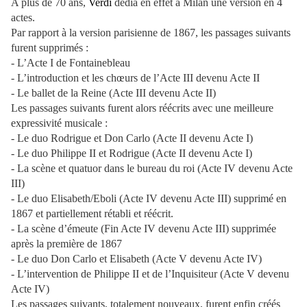
A plus de 70 ans,
Verdi
dédia en effet à Milan une version en 4
actes.
Par rapport à la version parisienne de 1867, les passages suivants
furent supprimés :
- L’Acte I de Fontainebleau
- L’introduction et les chœurs de l’Acte III devenu Acte II
- Le ballet de la Reine (Acte III devenu Acte II)
Les passages suivants furent alors réécrits avec une meilleure
expressivité musicale :
- Le duo Rodrigue et Don Carlo (Acte II devenu Acte I)
- Le duo Philippe II et Rodrigue (Acte II devenu Acte I)
- La scène et quatuor dans le bureau du roi (Acte IV devenu Acte
III)
- Le duo Elisabeth/Eboli (Acte IV devenu Acte III) supprimé en
1867 et partiellement rétabli et réécrit.
- La scène d’émeute (Fin Acte IV devenu Acte III) supprimée
après la première de 1867
- Le duo Don Carlo et Elisabeth (Acte V devenu Acte IV)
- L’intervention de Philippe II et de l’Inquisiteur (Acte V devenu
Acte IV)
Les passages suivants, totalement nouveaux, furent enfin créés