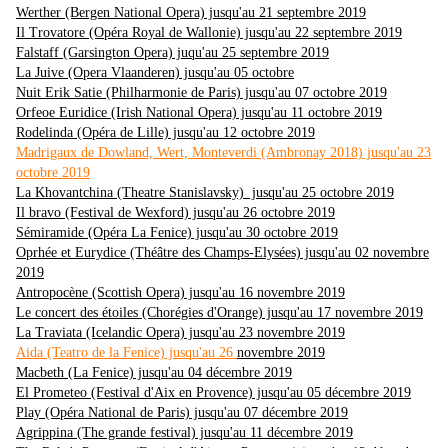
Werther (Bergen National Opera) jusqu'au 21 septembre 2019
Il Trovatore (Opéra Royal de Wallonie) jusqu'au 22 septembre 2019
Falstaff (Garsington Opera) juqu'au 25 septembre 2019
La Juive (Opera Vlaanderen) jusqu'au 05 octobre
Nuit Erik Satie (Philharmonie de Paris) jusqu'au 07 octobre 2019
Orfeoe Euridice (Irish National Opera) jusqu'au 11 octobre 2019
Rodelinda (Opéra de Lille) jusqu'au 12 octobre 2019
Madrigaux de Dowland, Wert, Monteverdi (Ambronay 2018) jusqu'au 23
octobre 2019
La Khovantchina (Theatre Stanislavsky) jusqu'au 25 octobre 2019
Il bravo (Festival de Wexford) jusqu'au 26 octobre 2019
Sémiramide (Opéra La Fenice) jusqu'au 30 octobre 2019
Oprhée et Eurydice (Théâtre des Champs-Elysées) jusqu'au 02 novembre
2019
Antropocène (Scottish Opera) jusqu'au 16 novembre 2019
Le concert des étoiles (Chorégies d'Orange) jusqu'au 17 novembre 2019
La Traviata (Icelandic Opera) jusqu'au 23 novembre 2019
Aida (Teatro de la Fenice) jusqu'au 26
novembre 2019
Macbeth (La Fenice) jusqu'au 04 décembre 2019
El Prometeo (Festival d'Aix en Provence) jusqu'au 05 décembre 2019
Play (Opéra National de Paris) jusqu'au 07 décembre 2019
Agrippina (The grande festival) jusqu'au 11 décembre 2019