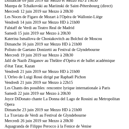
Dimanche 09 juin 2019 sur Mezzo et Mezzo HD à 19h30
Mazepa de Tchaïkovski au Mariinski de Saint-Pétersbourg (direct)
Mercredi 12 juin 2019 sur Mezzo à 20h30
Les Noces de Figaro de Mozart à l'Opéra de Wallonie-Liège
Vendredi 14 juin 2019 sur Mezzo HD à 21h00
Falstaff de Verdi au Teatro Real de Madrid
Samedi 15 juin 2019 sur Mezzo à 20h30
Katerina Ismaïlova de Chostakovitch au Bolchoï de Moscou
Dimanche 16 juin 2019 sur Mezzo HD à 21h00
Poliuto de Gaetano Donizetti au Festival de Glyndebourne
Mercredi 19 juin 2019 sur Mezzo à 20h30
Jalil de Nazib Zhiganov au Théâtre d'Opéra et de ballet académique
d'état Tatar, Kazan
Vendredi 21 juin 2019 sur Mezzo HD à 21h00
L'Orfeo de Luigi Rossi dirigé par Raphaël Pichon
Vendredi 21 juin 2019 sur Mezzo à 22h15
Les Chants des possibles: rencontre lyrique internationale à Paris
Samedi 22 juin 2019 sur Mezzo à 20h30
Joyce DiDonato chante La Donna del Lago de Rossini au Metropolitan
Opera
Dimanche 23 juin 2019 sur Mezzo HD à 21h00
La Traviata de Verdi au Festival de Glyndebourne
Mercredi 26 juin 2019 sur Mezzo à 20h30
Aquagranda de Filippo Perocco à la Fenice de Venise