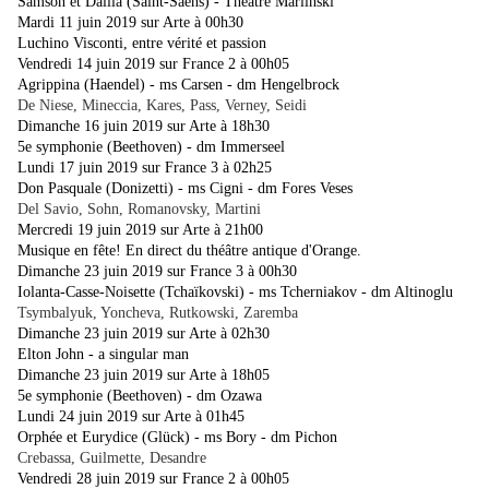
Samson et Dalila (Saint-Saëns) - Théâtre Mariinski
Mardi 11 juin 2019 sur Arte à 00h30
Luchino Visconti, entre vérité et passion
Vendredi 14 juin 2019 sur France 2 à 00h05
Agrippina (Haendel) - ms Carsen - dm Hengelbrock
De Niese, Mineccia, Kares, Pass, Verney, Seidi
Dimanche 16 juin 2019 sur Arte à 18h30
5e symphonie (Beethoven) - dm Immerseel
Lundi 17 juin 2019 sur France 3 à 02h25
Don Pasquale (Donizetti) - ms Cigni - dm Fores Veses
Del Savio, Sohn, Romanovsky, Martini
Mercredi 19 juin 2019 sur Arte à 21h00
Musique en fête! En direct du théâtre antique d'Orange.
Dimanche 23 juin 2019 sur France 3 à 00h30
Iolanta-Casse-Noisette (Tchaïkovski) - ms Tcherniakov - dm Altinoglu
Tsymbalyuk, Yoncheva, Rutkowski, Zaremba
Dimanche 23 juin 2019 sur Arte à 02h30
Elton John - a singular man
Dimanche 23 juin 2019 sur Arte à 18h05
5e symphonie (Beethoven) - dm Ozawa
Lundi 24 juin 2019 sur Arte à 01h45
Orphée et Eurydice (Glück) - ms Bory - dm Pichon
Crebassa, Guilmette, Desandre
Vendredi 28 juin 2019 sur France 2 à 00h05