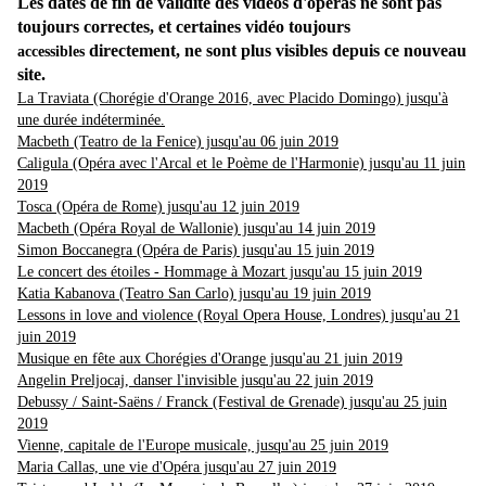
Les dates de fin de validité des vidéos d'opéras ne sont pas
toujours correctes, et certaines vidéo toujours
directement, ne sont plus visibles depuis ce nouveau
accessibles
site.
La Traviata (Chorégie d'Orange 2016, avec Placido Domingo) jusqu'à
une durée indéterminée.
Macbeth (Teatro de la Fenice) jusqu'au 06 juin 2019
Caligula (Opéra avec l'Arcal et le Poème de l'Harmonie) jusqu'au 11 juin
2019
Tosca (Opéra de Rome) jusqu'au 12 juin 2019
Macbeth (Opéra Royal de Wallonie) jusqu'au 14 juin 2019
Simon Boccanegra (Opéra de Paris) jusqu'au 15 juin 2019
Le concert des étoiles - Hommage à Mozart jusqu'au 15 juin 2019
Katia Kabanova (Teatro San Carlo) jusqu'au 19 juin 2019
Lessons in love and violence (Royal Opera House, Londres) jusqu'au 21
juin 2019
Musique en fête aux Chorégies d'Orange jusqu'au 21 juin 2019
Angelin Preljocaj, danser l'invisible jusqu'au 22 juin 2019
Debussy / Saint-Saëns / Franck (Festival de Grenade) jusqu'au 25 juin
2019
Vienne, capitale de l'Europe musicale, jusqu'au 25 juin 2019
Maria Callas, une vie d'Opéra jusqu'au 27 juin 2019