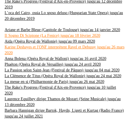
The Rake's Progress (Festival d'Aix-en-Provence) jusqu'au 12 décembre
2019
L’oca del Cairo, ossia Lo sposo deluso (Hungarian State Opera) jusqu'au
20 décembre 2019
Ariane et Barbe Bleue (Capitole de Toulouse) jusqu'au 14 janvier 2020
Il Sogno Di Scipione (La Fenice) jusqu'au 18 février 2020
Aida (Opéra Royal de Wallonie) jusqu'au 09 mars 2020
Karine Deshayes et l'ONF interprètent Ravel et Debussy jusqu'au 26 mars
2020
Anna Bolena (
Opéra Royal de Walloni) jusqu'au 16 avril 2020
Phaéton (Opéra Royal de Versailles) jusqu'au 24 avril 2020
La Passion selon Saint-Jean (Festival de Pâques) jusqu'au 04 mai 2020
La Clémence de Titus (Opéra Royal de Wallonie) jusqu'au 24 mai 2020
La messe en si (Philharmonie de Paris) jusqu'au 26 mai 2020
The Rake's Progress (Festival d'Aix-en-Provence) jusqu'au 10 juillet
2020
Laurence Equilbey dirige Thamos de Mozart (Seine Musicale) jusqu'au
13 décembre 2020
Barbara Hannigan dirige Bartok, Haydn, Ligeti et Kurtag (Radio France)
jusqu'au 24 juillet 2021