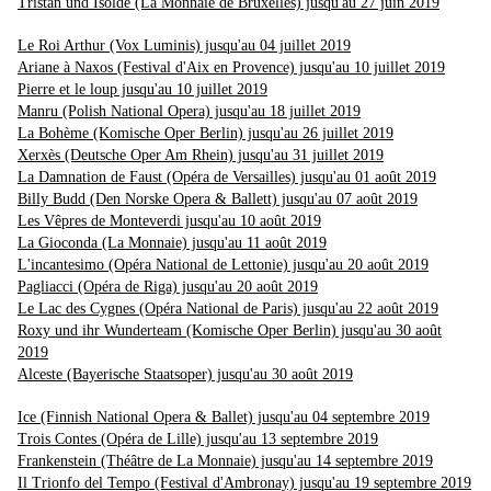
Tristan und Isolde (La Monnaie de Bruxelles) jusqu'au 27 juin 2019
Le Roi Arthur (Vox Luminis) jusqu'au 04 juillet 2019
Ariane à Naxos (Festival d'Aix en Provence) jusqu'au 10 juillet 2019
Pierre et le loup jusqu'au 10 juillet 2019
Manru (Polish National Opera) jusqu'au 18 juillet 2019
La Bohème (Komische Oper Berlin) jusqu'au 26 juillet 2019
Xerxès (Deutsche Oper Am Rhein) jusqu'au 31 juillet 2019
La Damnation de Faust (Opéra de Versailles) jusqu'au 01 août 2019
Billy Budd (Den Norske Opera & Ballett) jusqu'au 07 août 2019
Les Vêpres de Monteverdi jusqu'au 10 août 2019
La Gioconda (La Monnaie) jusqu'au 11 août 2019
L'incantesimo (Opéra National de Lettonie) jusqu'au 20 août 2019
Pagliacci (Opéra de Riga) jusqu'au 20 août 2019
Le Lac des Cygnes (Opéra National de Paris) jusqu'au 22 août 2019
Roxy und ihr Wunderteam (Komische Oper Berlin) jusqu'au 30 août
2019
Alceste (Bayerische Staatsoper) jusqu'au 30 août 2019
Ice (Finnish National Opera & Ballet) jusqu'au 04 septembre 2019
Trois Contes (Opéra de Lille) jusqu'au 13 septembre 2019
Frankenstein (Théâtre de La Monnaie) jusqu'au 14 septembre 2019
Il Trionfo del Tempo (Festival d'Ambronay) jusqu'au 19 septembre 2019