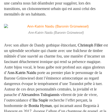
une caméra nous fait déambuler pour suggérer, lors des
transitions, un cloisonnement urbain qui est aussi celui des
mentalités de ses habitants.
Ann-Katrin Naidu (Baronin Grünwiesel)
Avec son allure de Dandy gothique étincelant,
Christoph Filler
est
un splendide secrétaire qui chante avec une fraîcheur de timbre
mâtinée d’une suavité au charme fou, une manière d’incarner un
fascinant détachement ironique qui rend sa présence magique.
Autre bijou vocal, le beau galbe noir profond aux aigus glorieux
d’
Ann-Katrin Naidu
porte au premier plan le personnage de la
Barone Grünwiesel dont l’éminence aristocratique au regard
dangereux évoque le tempérament d’une Turandot prête à tuer.
Autour de ces deux personnalités centrales, la jovialité et le
panache d’
Alexandros Tsilogiannis
vibrent de joie de vivre,
l’outrecuidance d’
Ilia Staple
recherche l’effet perçant, la
bonhommie de
Bonita Hyman
, qui incarnait aussi Begonia à
Hanovre en 2017, évoque l’allure d’un chanteuse de gospel, et la