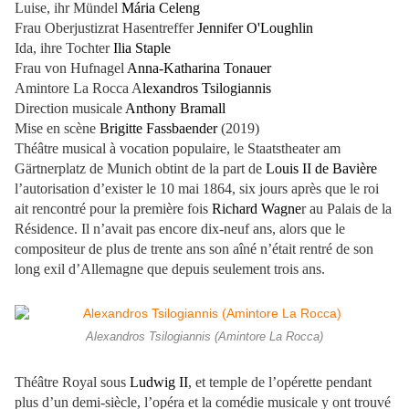
Luise, ihr Mündel
Mária Celeng
Frau Oberjustizrat Hasentreffer
Jennifer O'Loughlin
Ida, ihre Tochter
Ilia Staple
Frau von Hufnagel
Anna-Katharina Tonauer
Amintore La Rocca A
lexandros Tsilogiannis
Direction musicale
Anthony Bramall
Mise en scène
Brigitte Fassbaender
(2019)
Théâtre musical à vocation populaire, le Staatstheater am
Gärtnerplatz de Munich obtint de la part de
Louis II de Bavière
l’autorisation d’exister le 10 mai 1864, six jours après que le roi
ait rencontré pour la première fois
Richard
Wagne
r au Palais de la
Résidence. Il n’avait pas encore dix-neuf ans, alors que le
compositeur de plus de trente ans son aîné n’était rentré de son
long exil d’Allemagne que depuis seulement trois ans.
Alexandros Tsilogiannis (Amintore La Rocca)
Théâtre Royal sous
Ludwig II
, et temple de l’opérette pendant
plus d’un demi-siècle, l’opéra et la comédie musicale y ont trouvé