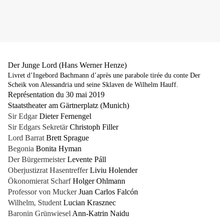
Der Junge Lord (Hans Werner Henze)
Livret d’Ingebord Bachmann d’après une parabole tirée du conte Der
Scheik von Alessandria und seine Sklaven de Wilhelm Hauff.
Représentation du 30 mai 2019
Staatstheater am Gärtnerplatz (Munich)
Sir Edgar
Dieter Fernengel
Sir Edgars Sekretär
Christoph Filler
Lord Barrat
Brett Sprague
Begonia
Bonita Hyman
Der Bürgermeister
Levente Páll
Oberjustizrat Hasentreffer
Liviu Holender
Ökonomierat Scharf
Holger Ohlmann
Professor von Mucker
Juan Carlos Falcón
Wilhelm, Student
Lucian Krasznec
Baronin Grünwiesel
Ann-Katrin Naidu