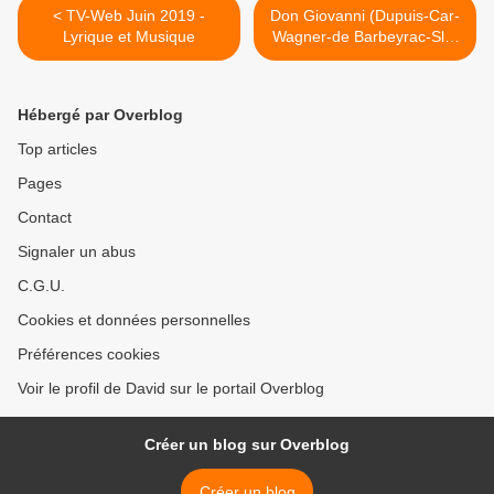
< TV-Web Juin 2019 -
Don Giovanni (Dupuis-Car-
Lyrique et Musique
Wagner-de Barbeyrac-Sly-
Anger-Jordan-van Hove)
Garnier >
Hébergé par Overblog
Top articles
Pages
Contact
Signaler un abus
C.G.U.
Cookies et données personnelles
Préférences cookies
Voir le profil de David sur le portail Overblog
Créer un blog sur Overblog
Créer un blog