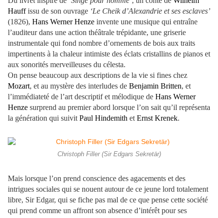
Du livret inspiré de
‘Singe pour homme’
, un conte de
Wilhelm
Hauff
issu de son ouvrage
‘Le Cheik d’Alexandrie et ses esclaves’
(1826),
Hans Werner Henze
invente une musique qui entraîne
l’auditeur dans une action théâtrale trépidante, une griserie
instrumentale qui fond nombre d’ornements de bois aux traits
impertinents à la chaleur intimiste des éclats cristallins de pianos et
aux sonorités merveilleuses du célesta.
On pense beaucoup aux descriptions de la vie si fines chez
Mozart
, et au mystère des interludes de
Benjamin Britten
, et
l’immédiateté de l’art descriptif et mélodique de
Hans Werner
Henze
surprend au premier abord lorsque l’on sait qu’il représenta
la génération qui suivit
Paul Hindemith
et
Ernst Krenek
.
Christoph Filler (Sir Edgars Sekretär)
Mais lorsque l’on prend conscience des agacements et des
intrigues sociales qui se nouent autour de ce jeune lord totalement
libre, Sir Edgar, qui se fiche pas mal de ce que pense cette société
qui prend comme un affront son absence d’intérêt pour ses