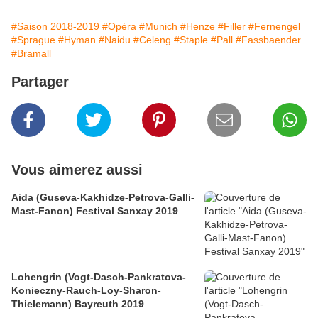
#Saison 2018-2019
#Opéra
#Munich
#Henze
#Filler
#Fernengel
#Sprague
#Hyman
#Naidu
#Celeng
#Staple
#Pall
#Fassbaender
#Bramall
Partager
Vous aimerez aussi
Aida (Guseva-Kakhidze-Petrova-Galli-
Mast-Fanon) Festival Sanxay 2019
Lohengrin (Vogt-Dasch-Pankratova-
Konieczny-Rauch-Loy-Sharon-
Thielemann) Bayreuth 2019