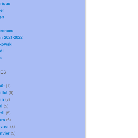
rique
er
ert
érences
n 2021-2022
ikowski
di
s
VES
oût
(1)
illet
(5)
in
(3)
ai
(5)
ril
(5)
ars
(6)
vrier
(8)
nvier
(5)