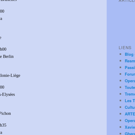
ARTIC
h00
ra
e
LIENS
1h00
Blog
e Berlin
Resm
Pass
Foru
llonie-Liège
Oper
Toute
h00
Trem
s-Elysées
Les T
Cultu
ARTE
 Pichon
Oper
1h35
Xavie
ra
Ghera