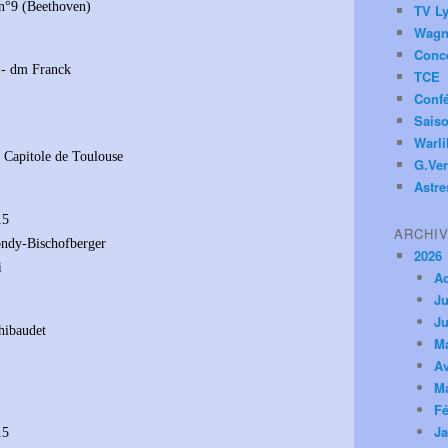
n°9 (Beethoven)
TV Ly
Wagn
Conc
n - dm Franck
TCE
Conf
Saiso
Warl
 Capitole de Toulouse
G.Ver
Astre
15
ARCHI
ondy-Bischofberger
2026
i
A
Ju
Ju
hibaudet
M
Av
M
Fé
Ja
15