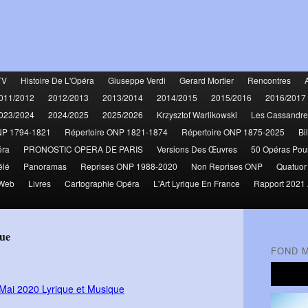
TV
Histoire De L'Opéra
Giuseppe Verdi
Gerard Mortier
Rencontres
011/2012
2012/2013
2013/2014
2014/2015
2015/2016
2016/2017
023/2024
2024/2025
2025/2026
Krzysztof Warlikowski
Les Cassandre
NP 1794-1821
Répertoire ONP 1821-1874
Répertoire ONP 1875-2025
Bi
éra
PRONOSTIC OPERA DE PARIS
Versions Des Œuvres
50 Opéras Pou
élé
Panoramas
Reprises ONP 1988-2020
Non Reprises ONP
Quatuor
 Web
Livres
Cartographie Opéra
L'Art Lyrique En France
Rapport 2021 
que
FOND 