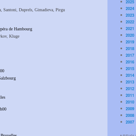
2025
2024
, Santoni, Duprels, Gimadieva, Pirgu
2023
2022
2021
 Opéra de Hambourg
2020
ykov, Kluge
2019
2018
2017
2016
2015
h00
2014
Salzbourg
2013
2012
2011
les
2010
2009
1h00
2008
2007
 Bruxelles