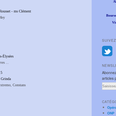
A
 Rousset - ms Clément
Bourse
 Mey
Vi
SUIVEZ
s-Élysées
es ...
NEWSL
Abonnez
15
articles 
 Grinda
Email
Extremo, Constans
CATÉG
Opér
ONP