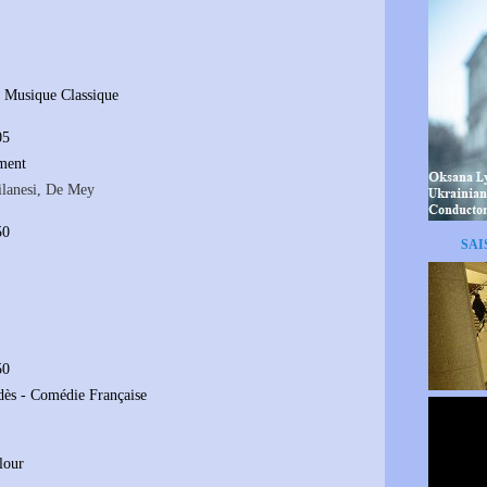
a Musique Classique
05
ément
ilanesi, De Mey
50
SAI
50
dès - Comédie Française
lour