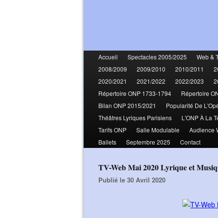
Accueil
Spectacles 2005/2025
Web & 
2008/2009
2009/2010
2010/2011
2
2020/2021
2021/2022
2022/2023
2
Répertoire ONP 1733-1794
Répertoire O
Bilan ONP 2015/2021
Popularité De L'Op
Théâtres Lyriques Parisiens
L'ONP À La T
Tarifs ONP
Salle Modulable
Audience
Ballets
Septembre 2025
Contact
TV-Web Mai 2020 Lyrique et Musi
Publié le 30 Avril 2020