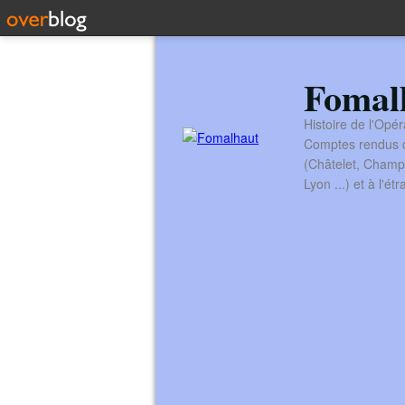
Fomal
Histoire de l'Opér
Comptes rendus de
(Châtelet, Champ
Lyon ...) et à l'é