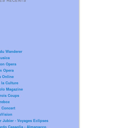
LES RÉCENTS
 du Wanderer
usica
ion Opera
m Opera
a Online
 la Culture
olo Magazine
rois Coups
rebox
 Concert
aVision
r Jubier - Voyages Eclipses
rdo Casaglia - Almanacco