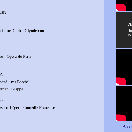
ussy
ati - ms Guth - Glyndebourne
ne - Opéra de Paris
05
saud - ms Barché
urdan, Grappe
50
ervieu-Léger - Comédie Française
Alexa