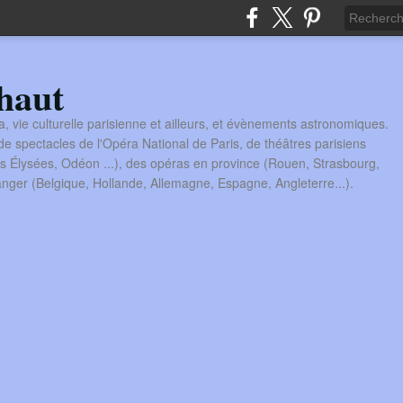
haut
a, vie culturelle parisienne et ailleurs, et évènements astronomiques.
 spectacles de l'Opéra National de Paris, de théâtres parisiens
s Élysées, Odéon ...), des opéras en province (Rouen, Strasbourg,
tranger (Belgique, Hollande, Allemagne, Espagne, Angleterre...).