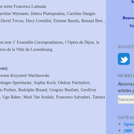
A
en scène Francesca Lattuada
roline Weynants, Ilektra Platiopoulou, Caroline Dangin-
Bourse
 David Tricou, Davy Cornillot, Etienne Bazola, Renaud Bres ,
Vi
on avec l’ Ensemble Correspondances, l’Opéra de Dijon, le
SUIVEZ
âtres de la Ville de Luxembourg
ions)
NEWSL
 scène Krzysztof Warlikowski
blinger-Sperrhacke, Sophie Koch, Oleksiy Palchykov,
Abonnez
articles 
is Piolino, Rodolphe Briand, Gregory Bonfatti, Geoffroy
ot, Ugo Rabec, Mark Van Arsdale, Francesco Salvadori, Tamara
Email
CATÉG
Opér
ONP