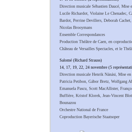
Direction musicale Sébastien Daucé, Mise 
Lucile Richardot, Violaine Le Chenadec, Ca
Bardot, Perrine Devillers, Deborah Cachet,
Nicolas Brooymans
Ensemble Correspondances
Production Théâtre de Caen, en coproducti
Château de Versailles Spectacles, et le Thé
Salomé (Richard Strauss)
14, 17, 19, 22, 24 novembre (5 représentat
Direction musicale Henrik Nánási, Mise en
Patricia Petibon, Gábor Bretz, Wolfgang A
Emanuela Pascu, Scott MacAllister, Franço
Buffière, Kristof Klorek, Jean-Vincent Bl
Bounazou
Orchestre National de France
Coproduction Bayerische Staatsoper