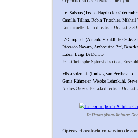
Coproduction Opéra National de Lyon
Les Saisons (Joseph Haydn) le 07 décembr
Camilla Tilling, Robin Tritschler, Mikhai
Emmanuelle Haïm direction, Orchestre et 
L’Olimpiade (Antonio Vivaldi) le 09 déce
Riccardo Novaro, Ambroisine Bré, Benedett
Labin, Luigi Di Donato
Jean-Christophe Spinosi direction, Ensem
Missa solemnis (Ludwig van Beethoven) le
Genia Kühmeier, Wiebke Lehmkuhl, Steve 
Andrés Orozco-Estrada direction, Orchestr
Te Deum (Marc-Antoine Char
Opéras et oratorio en version de con