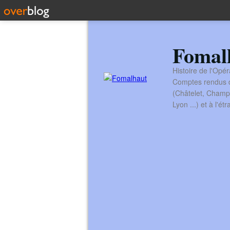
Fomal
Histoire de l'Opér
Comptes rendus de
(Châtelet, Champ
Lyon ...) et à l'é