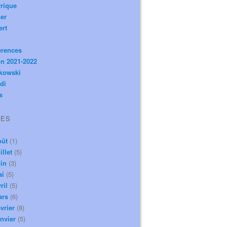
rique
er
ert
érences
n 2021-2022
ikowski
di
s
VES
oût
(1)
illet
(5)
in
(3)
ai
(5)
ril
(5)
ars
(6)
vrier
(8)
nvier
(5)