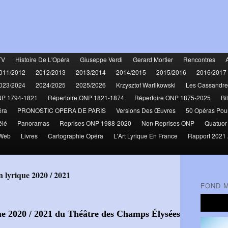
TV
Histoire De L'Opéra
Giuseppe Verdi
Gerard Mortier
Rencontres
011/2012
2012/2013
2013/2014
2014/2015
2015/2016
2016/2017
023/2024
2024/2025
2025/2026
Krzysztof Warlikowski
Les Cassandre
NP 1794-1821
Répertoire ONP 1821-1874
Répertoire ONP 1875-2025
Bi
éra
PRONOSTIC OPERA DE PARIS
Versions Des Œuvres
50 Opéras Pou
élé
Panoramas
Reprises ONP 1988-2020
Non Reprises ONP
Quatuor
 Web
Livres
Cartographie Opéra
L'Art Lyrique En France
Rapport 2021 
n lyrique 2020 / 2021
FOND 
que 2020 / 2021 du Théâtre des Champs Élysées