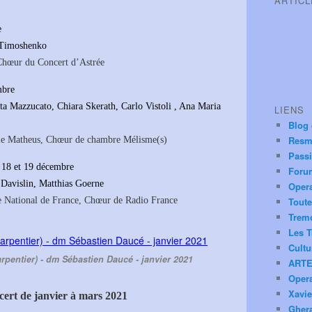
ARTIC
e
l Timoshenko
Chœur du Concert d’Astrée
mbre
a Mazzucato, Chiara Skerath, Carlo Vistoli , Ana Maria
LIENS
Blog
Resm
ble Matheus, Chœur de chambre Mélisme(s)
Pass
 18 et 19 décembre
Foru
Davislin, Matthias Goerne
Oper
e National de France, Chœur de Radio France
Toute
Trem
Les T
Cultu
pentier) - dm Sébastien Daucé - janvier 2021
ARTE
Oper
Xavie
cert de janvier à mars 2021
Ghera