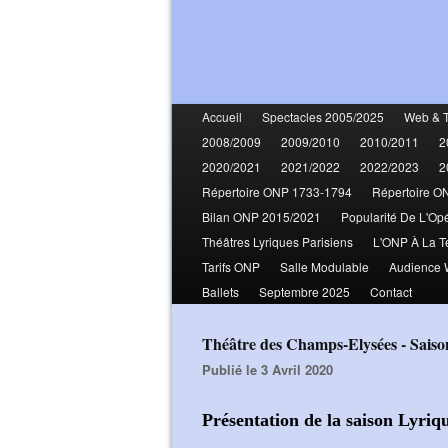
Accueil
Spectacles 2005/2025
Web & 
2008/2009
2009/2010
2010/2011
2
2020/2021
2021/2022
2022/2023
2
Répertoire ONP 1733-1794
Répertoire O
Bilan ONP 2015/2021
Popularité De L'Op
Théâtres Lyriques Parisiens
L'ONP À La T
Tarifs ONP
Salle Modulable
Audience
Ballets
Septembre 2025
Contact
Théâtre des Champs-Elysées - Saiso
Publié le 3 Avril 2020
Présentation de la saison Lyri