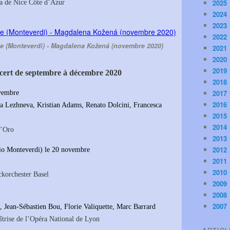
2025
a de Nice Côte d’Azur
2024
2023
2022
e (Monteverdi) - Magdalena Kožená (novembre 2020)
2021
2020
2019
ncert de septembre à décembre 2020
2018
2017
ovembre
2016
ia Lezhneva, Kristian Adams, Renato Dolcini, Francesca
2015
2014
d’Oro
2013
2012
io Monteverdi) le 20 novembre
2011
2010
korchester Basel
2009
2008
2007
 Jean-Sébastien Bou, Florie Valiquette, Marc Barrard
îtrise de l’Opéra National de Lyon