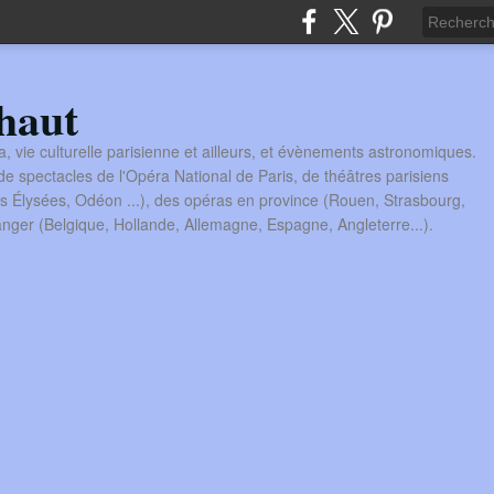
haut
a, vie culturelle parisienne et ailleurs, et évènements astronomiques.
 spectacles de l'Opéra National de Paris, de théâtres parisiens
s Élysées, Odéon ...), des opéras en province (Rouen, Strasbourg,
tranger (Belgique, Hollande, Allemagne, Espagne, Angleterre...).