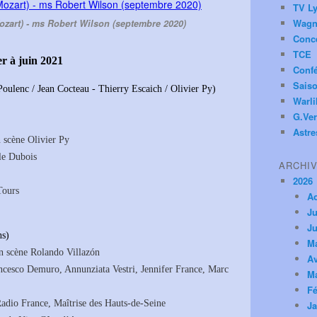
TV Ly
Wagn
ozart) - ms Robert Wilson (septembre 2020)
Conc
TCE
er à juin 2021
Conf
Saiso
oulenc / Jean Cocteau - Thierry Escaich / Olivier Py)
Warl
G.Ver
Astre
 scène Olivier Py
lle Dubois
ARCHI
2026
Tours
A
Ju
Ju
ns)
M
en scène Rolando Villazón
Av
cesco Demuro, Annunziata Vestri, Jennifer France, Marc
M
Fé
adio France, Maîtrise des Hauts-de-Seine
Ja