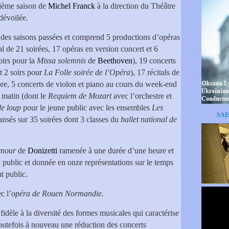
ième saison de
Michel Franck
à la direction du Théâtre
dévoilée.
té des saisons passées et comprend 5 productions d’opéras
l de 21 soirées, 17 opéras en version concert et 6
oirs pour la
Missa solemnis
de
Beethoven
), 19 concerts
t 2 soirs pour
La Folle soirée de l’Opéra
), 17 récitals de
re, 5 concerts de violon et piano au cours du week-end
 matin (dont le
Requiem de Mozart
avec l’orchestre et
le loup
pour le jeune public avec les ensembles
Les
SAI
dansés sur 35 soirées dont 3 classes du
ballet national de
amour
de
Donizetti
ramenée à une durée d’une heure et
 public et donnée en onze représentations sur le temps
ut public.
c l’
opéra de Rouen Normandie.
idèle à la diversité des formes musicales qui caractérise
outefois à nouveau une réduction des concerts