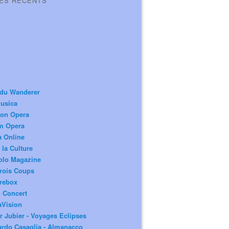
LES RÉCENTS
 du Wanderer
usica
ion Opera
m Opera
a Online
 la Culture
olo Magazine
rois Coups
rebox
 Concert
aVision
r Jubier - Voyages Eclipses
rdo Casaglia - Almanacco