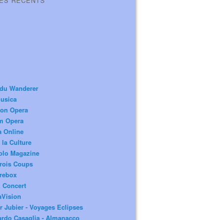
LES RÉCENTS
 du Wanderer
usica
ion Opera
m Opera
a Online
 la Culture
olo Magazine
rois Coups
rebox
 Concert
aVision
r Jubier - Voyages Eclipses
rdo Casaglia - Almanacco