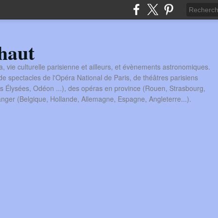
haut
a, vie culturelle parisienne et ailleurs, et évènements astronomiques.
 spectacles de l'Opéra National de Paris, de théâtres parisiens
s Élysées, Odéon ...), des opéras en province (Rouen, Strasbourg,
tranger (Belgique, Hollande, Allemagne, Espagne, Angleterre...).