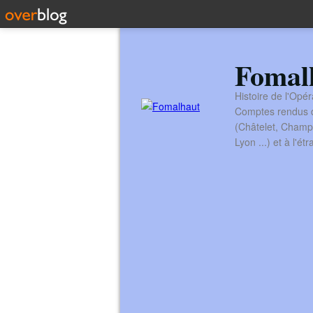
Fomal
Histoire de l'Opér
Comptes rendus de
(Châtelet, Champ
Lyon ...) et à l'é