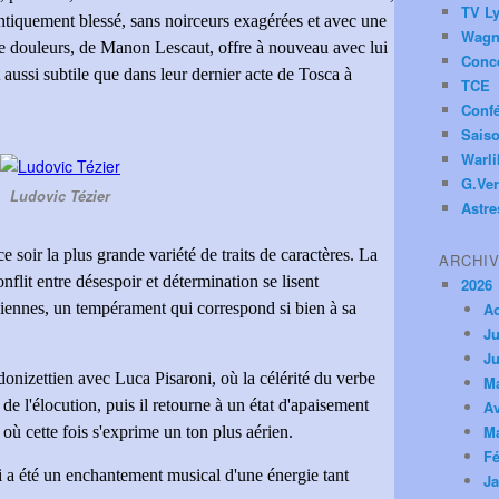
TV Ly
ntiquement blessé, sans noirceurs exagérées et avec une
Wagn
de douleurs, de Manon Lescaut, offre à nouveau avec lui
Conc
 aussi subtile que dans leur dernier acte de Tosca à
TCE
Conf
Saiso
Warl
G.Ver
Ludovic Tézier
Astre
e soir la plus grande variété de traits de caractères. La
ARCHI
nflit entre désespoir et détermination se lisent
2026
iennes, un tempérament qui correspond si bien à sa
A
Ju
Ju
onizettien avec Luca Pisaroni, où la célérité du verbe
M
 de l'élocution, puis il retourne à un état d'apaisement
Av
M
où cette fois s'exprime un ton plus aérien.
Fé
ui a été un enchantement musical d'une énergie tant
Ja