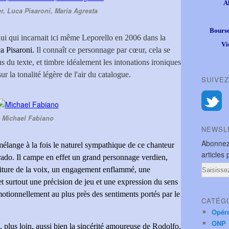
A
r, Luca Pisaroni, Maria Agresta
Bourse
elui qui incarnait ici même Leporello en 2006 dans la
Vi
a Pisaroni.
Il connaît ce personnage par cœur, cela se
s du texte, et timbre idéalement les intonations ironiques
r la tonalité légère de l'air du catalogue.
SUIVEZ
Michael Fabiano
NEWSL
Abonnez
lange à la fois le naturel sympathique de ce chanteur
articles 
rrado. Il campe en effet un grand personnage verdien,
Email
siture de la voix, un engagement enflammé, une
t surtout une précision de jeu et une expression du sens
émotionnellement au plus près des sentiments portés par le
CATÉG
Opér
ONP
 plus loin, aussi bien la sincérité amoureuse de Rodolfo,