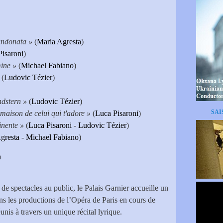
andonata »
(
Maria Agresta
)
Pisaroni
)
mine »
(
Michael Fabiano
)
»
(
Ludovic Tézier
)
dstern »
(
Ludovic Tézier
)
SAI
aison de celui qui t'adore »
(
Luca Pisaroni
)
inente »
(
Luca Pisaroni
-
Ludovic Tézier
)
gresta
-
Michael Fabiano
)
h
de spectacles au public, le Palais Garnier accueille un
ns les productions de l’Opéra de Paris en cours de
unis à travers un unique récital lyrique.