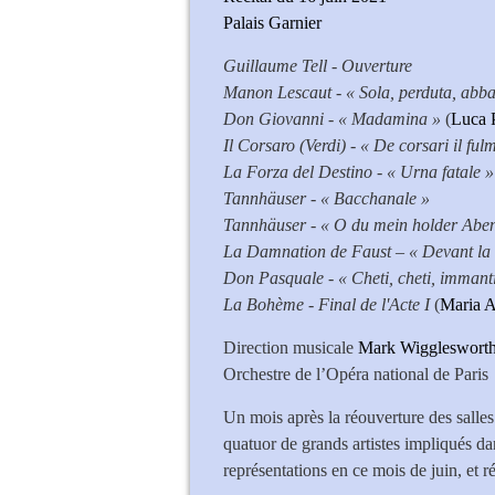
Palais Garnier
Guillaume Tell - Ouverture
Manon Lescaut - « Sola, perduta, abb
Don Giovanni - « Madamina »
(
Luca 
Il Corsaro (Verdi) - « De corsari il ful
La Forza del Destino - « Urna fatale 
Tannhäuser - « Bacchanale »
Tannhäuser - « O du mein holder Aben
La Damnation de Faust – « Devant la m
Don Pasquale - « Cheti, cheti, immant
La Bohème - Final de l'Acte I
(
Maria A
Direction musicale
Mark Wiggleswort
Orchestre de l’Opéra national de Paris
Un mois après la réouverture des salles 
quatuor de grands artistes impliqués da
représentations en ce mois de juin, et ré