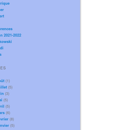
rique
er
ert
érences
n 2021-2022
ikowski
di
s
VES
oût
(1)
illet
(5)
in
(3)
ai
(5)
ril
(5)
ars
(6)
vrier
(8)
nvier
(5)