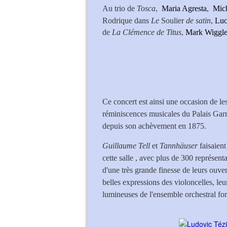
Au trio de
Tosca
,
Maria Agresta
,
Mic
Rodrique dans
Le
Soulier
de satin
,
Luc
de
La Clémence de Titus
,
Mark Wiggle
Ce concert est ainsi une occasion de le
réminiscences musicales du Palais Garn
depuis son achèvement en 1875.
Guillaume Tell
et
Tannhäuser
faisaien
cette salle , avec plus de 300 représent
d'une très grande finesse de leurs ouver
belles expressions des violoncelles, leur 
lumineuses de l'ensemble orchestral fo