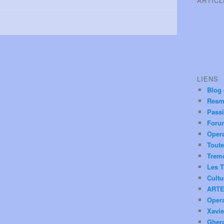
ARTIC
LIENS
Blog
Resm
Pass
Foru
Oper
Toute
Trem
Les T
Cultu
ARTE
Oper
Xavie
Ghera