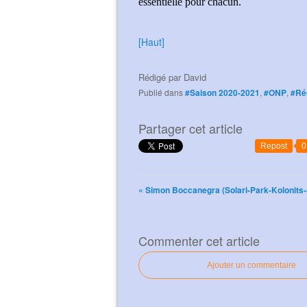
essentielle pour chacun.
[Haut]
Rédigé par
David
Publié dans
#Saison 2020-2021
,
#ONP
,
#Réc
Partager cet article
Repost
0
« Simon Boccanegra (Solari-Park-Kolonits-
Commenter cet article
Ajouter un commentaire