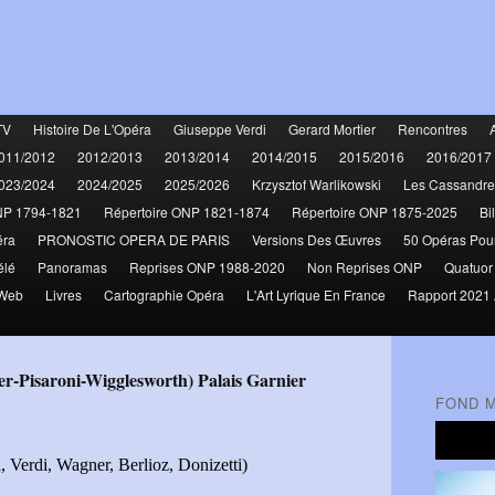
TV
Histoire De L'Opéra
Giuseppe Verdi
Gerard Mortier
Rencontres
011/2012
2012/2013
2013/2014
2014/2015
2015/2016
2016/2017
023/2024
2024/2025
2025/2026
Krzysztof Warlikowski
Les Cassandre
NP 1794-1821
Répertoire ONP 1821-1874
Répertoire ONP 1875-2025
Bi
éra
PRONOSTIC OPERA DE PARIS
Versions Des Œuvres
50 Opéras Pou
élé
Panoramas
Reprises ONP 1988-2020
Non Reprises ONP
Quatuor
 Web
Livres
Cartographie Opéra
L'Art Lyrique En France
Rapport 2021 
ier-Pisaroni-Wigglesworth) Palais Garnier
FOND 
, Verdi, Wagner, Berlioz, Donizetti)