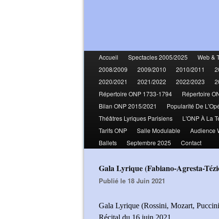
Accueil
Spectacles 2005/2025
Web & 
2008/2009
2009/2010
2010/2011
2
2020/2021
2021/2022
2022/2023
2
Répertoire ONP 1733-1794
Répertoire O
Bilan ONP 2015/2021
Popularité De L'Op
Théâtres Lyriques Parisiens
L'ONP À La T
Tarifs ONP
Salle Modulable
Audience
Ballets
Septembre 2025
Contact
Gala Lyrique (Fabiano-Agresta-Téz
Publié le 18 Juin 2021
Gala Lyrique (Rossini, Mozart, Puccini
Récital du 16 juin 2021