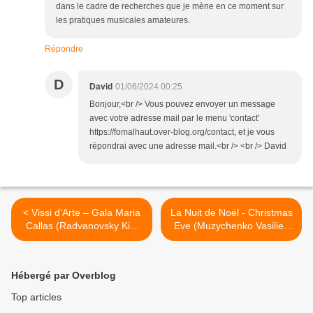
dans le cadre de recherches que je mène en ce moment sur
les pratiques musicales amateures.
Répondre
D
David
01/06/2024 00:25
Bonjour,<br /> Vous pouvez envoyer un message
avec votre adresse mail par le menu 'contact'
https://fomalhaut.over-blog.org/contact, et je vous
répondrai avec une adresse mail.<br /> <br /> David
< Vissi d’Arte – Gala Maria
La Nuit de Noël - Christmas
Callas (Radvanovsky Kim
Eve (Muzychenko Vasiliev
Carsen) Opéra de Paris
Moriuchi Loy) Frankfurt >
Hébergé par Overblog
Top articles