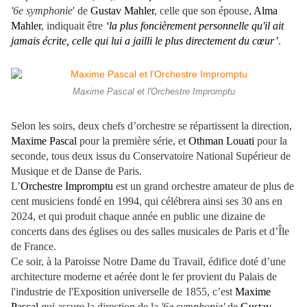
'6e symphonie
' de
Gustav Mahler
, celle que son épouse,
Alma
Mahler
, indiquait être
‘la plus foncièrement personnelle qu'il ait
jamais écrite, celle qui lui a jailli le plus directement du cœur’
.
Maxime Pascal et l'Orchestre Impromptu
Selon les soirs, deux chefs d’orchestre se répartissent la direction,
Maxime Pascal
pour la première série, et
Othman Louati
pour la
seconde, tous deux issus du Conservatoire National Supérieur de
Musique et de Danse de Paris.
L’
Orchestre Impromptu
est un grand orchestre amateur de plus de
cent musiciens fondé en 1994, qui célébrera ainsi ses 30 ans en
2024, et qui produit chaque année en public une dizaine de
concerts dans des églises ou des salles musicales de Paris et d’Île
de France.
Ce soir, à la Paroisse Notre Dame du Travail, édifice doté d’une
architecture moderne et aérée dont le fer provient du Palais de
l'industrie de l'Exposition universelle de 1855, c’est
Maxime
Pascal
qui assure la direction de la
'6e symphonie'
de
Gustav