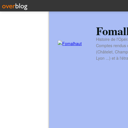
Fomal
Histoire de l'Opér
Comptes rendus de
(Châtelet, Champ
Lyon ...) et à l'é