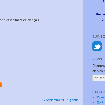
A
Bourse
nd et récitatifs en français.
Vi
SUIVEZ
NEWSL
Abonnez
articles 
Email
CATÉG
Opér
TV septembre 2007 Lyrique... »
ONP