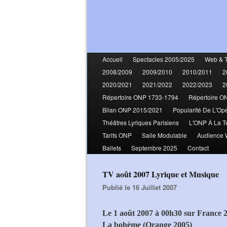
Accueil
Spectacles 2005/2025
Web & 
2008/2009
2009/2010
2010/2011
2
2020/2021
2021/2022
2022/2023
2
Répertoire ONP 1733-1794
Répertoire O
Bilan ONP 2015/2021
Popularité De L'Op
Théâtres Lyriques Parisiens
L'ONP À La T
Tarifs ONP
Salle Modulable
Audience
Ballets
Septembre 2025
Contact
TV août 2007 Lyrique et Musique
Publié le 16 Juillet 2007
Le 1 août 2007 à 00h30 sur France 
La bohème (Orange 2005)