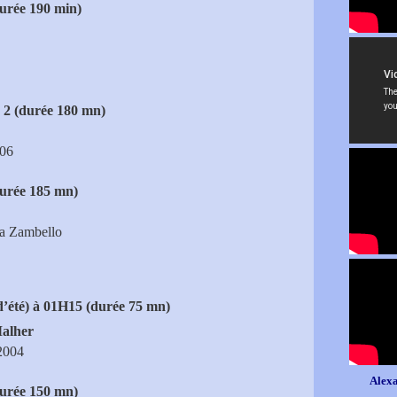
urée 190 min)
 2 (durée 180 mn)
006
durée 185 mn)
ca Zambello
d’été) à 01H15 (durée 75 mn)
alher
 2004
Alexa
durée 150 mn)