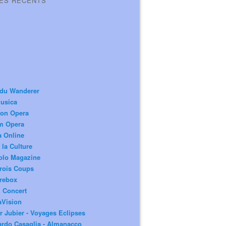
LES RÉCENTS
 du Wanderer
usica
ion Opera
m Opera
a Online
 la Culture
olo Magazine
rois Coups
rebox
 Concert
aVision
r Jubier - Voyages Eclipses
rdo Casaglia - Almanacco