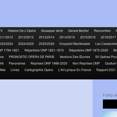
TV
Histoire De L'Opéra
Giuseppe Verdi
Gerard Mortier
Rencontres
011/2012
2012/2013
2013/2014
2014/2015
2015/2016
2016/2017
023/2024
2024/2025
2025/2026
Krzysztof Warlikowski
Les Cassandre
NP 1794-1821
Répertoire ONP 1821-1874
Répertoire ONP 1875-2025
Bi
éra
PRONOSTIC OPERA DE PARIS
Versions Des Œuvres
50 Opéras Pou
élé
Panoramas
Reprises ONP 1988-2020
Non Reprises ONP
Quatuor
 Web
Livres
Cartographie Opéra
L'Art Lyrique En France
Rapport 2021 
FOND 
2