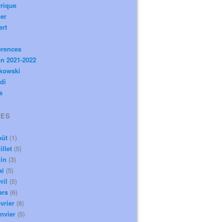
rique
er
ert
érences
n 2021-2022
ikowski
di
s
VES
oût
(1)
illet
(5)
in
(3)
ai
(5)
ril
(5)
ars
(6)
vrier
(8)
nvier
(5)