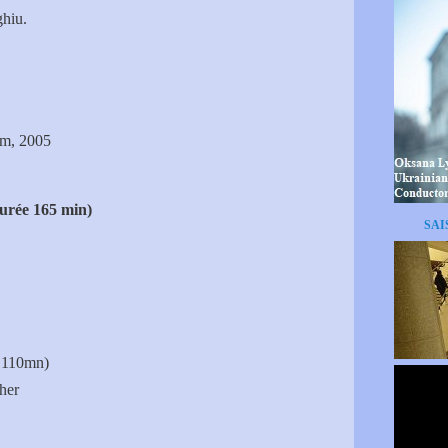
hiu.
lm, 2005
urée 165 min)
SAI
 110mn)
her