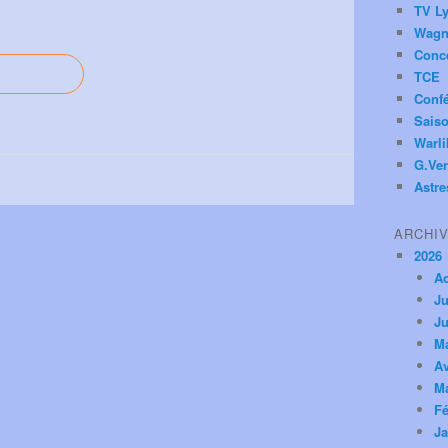
TV Ly
Wagn
Conc
TCE
Conf
Saiso
Warl
G.Ver
Astre
ARCHI
2026
A
Ju
Ju
M
Av
M
Fé
Ja