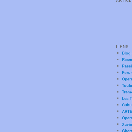
ARTIC
LIENS
Blog
Resm
Pass
Foru
Oper
Toute
Trem
Les T
Cultu
ARTE
Oper
Xavie
Ghera