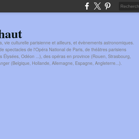
haut
a, vie culturelle parisienne et ailleurs, et évènements astronomiques.
 spectacles de l'Opéra National de Paris, de théâtres parisiens
s Élysées, Odéon ...), des opéras en province (Rouen, Strasbourg,
tranger (Belgique, Hollande, Allemagne, Espagne, Angleterre...).